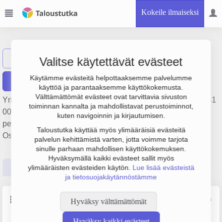
Kokeile ilmaiseksi
WTF Design Oy
Näytä haku
Valitse käytettävät evästeet
Käytämme evästeitä helpottaaksemme palvelumme
Raportit
käyttöä ja parantaaksemme käyttökokemusta.
Välttämättömät evästeet ovat tarvittavia sivuston
Yrityksen WTF Design Oy liikevaihto on 1.3 milj. € ja tulos 41
toiminnan kannalta ja mahdollistavat perustoiminnot,
000 €. Sen päätoimiala on Muu mainostoimistojen toiminta,
kuten navigoinnin ja kirjautumisen.
perustamisvuosi 2008 ja sijainti Oulu. Yrityksen yhtiömuoto
Taloustutka käyttää myös ylimääräisiä evästeitä
Osakeyhtiö (OY).
palvelun kehittämistä varten, jotta voimme tarjota
sinulle parhaan mahdollisen käyttökokemuksen.
Hyväksymällä kaikki evästeet sallit myös
Perustiedot
Tilinpäätösluvut
Päättäjätiedot
ylimääräisten evästeiden käytön.
Lue lisää evästeistä
ja tietosuojakäytännöstämme
Perustiedot
Lähde: YTJ, PRH, Traficom
Hyväksy välttämättömät
Hyväksy kaikki evästeet
Y-tunnus
Henkilöstömäärä