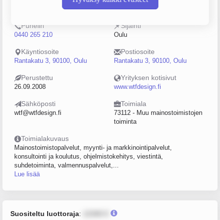
2222224-5
10–19
Puhelin
Sijainti
0440 265 210
Oulu
Käyntiosoite
Postiosoite
Rantakatu 3, 90100, Oulu
Rantakatu 3, 90100, Oulu
Perustettu
Yrityksen kotisivut
26.09.2008
www.wtfdesign.fi
Sähköposti
Toimiala
wtf@wtfdesign.fi
73112 - Muu mainostoimistojen
toiminta
Toimialakuvaus
Mainostoimistopalvelut, myynti- ja markkinointipalvelut,
konsultointi ja koulutus, ohjelmistokehitys, viestintä,
suhdetoiminta, valmennuspalvelut,...
Lue lisää
Suositeltu luottoraja
:
12345 €