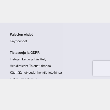
Palvelun ehdot
Käyttöehdot
Tietosuoja ja GDPR
Tietojen keruu ja käsittely
Henkilötiedot Taloustutkassa
Käyttäjän oikeudet henkilötietoihinsa
Tietosuojapolitiikka
Tietoturvapolitiikka
Evästeet
Tutustu palveluun
Ratkaisut