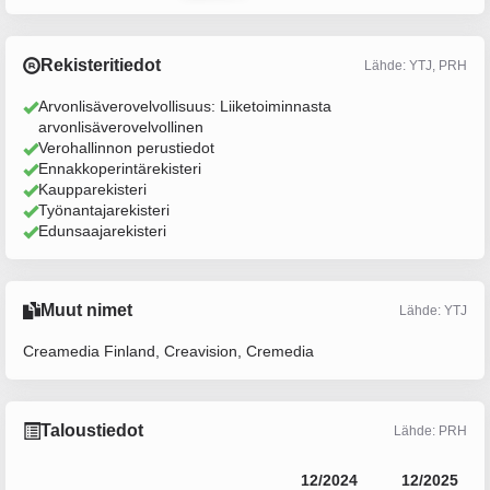
Rekisteritiedot
Lähde: YTJ, PRH
Arvonlisäverovelvollisuus: Liiketoiminnasta
arvonlisäverovelvollinen
Verohallinnon perustiedot
Ennakkoperintärekisteri
Kaupparekisteri
Työnantajarekisteri
Edunsaajarekisteri
Muut nimet
Lähde: YTJ
Creamedia Finland, Creavision, Cremedia
Taloustiedot
Lähde: PRH
12/2024
12/2025