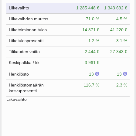
Liikevaihto
1 285 448 €
1 343 692 €
Liikevaihdon muutos
71.0 %
4.5 %
Liiketoiminnan tulos
14 871 €
41 220 €
Liiketulosprosentti
1.2 %
3.1 %
Tilikauden voitto
2 444 €
27 343 €
Keskipalkka / kk
3 961 €
Henkilöstö
13
13
Henkilöstömäärän
116.7 %
2.3 %
kasvuprosentti
Liikevaihto