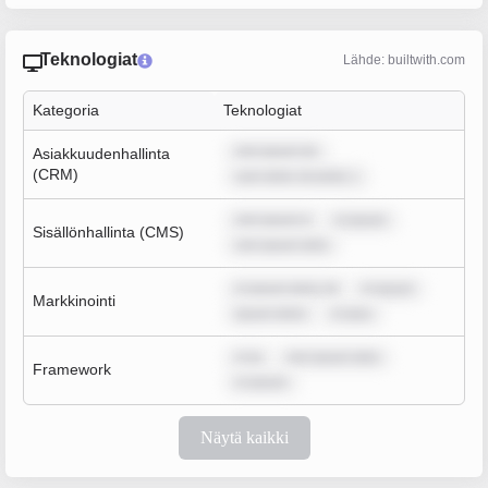
Teknologiat
Lähde: builtwith.com
Kategoria
Teknologiat
rem ipsum do
Asiakkuudenhallinta
(CRM)
sum dolor sit amet, c
rem ipsum d
m ipsum
Sisällönhallinta (CMS)
rem ipsum dolo
m ipsum dolor sit
m ipsum
Markkinointi
ipsum dolor
m ipsu
m ip
rem ipsum dolo
Framework
m ipsum
Näytä kaikki