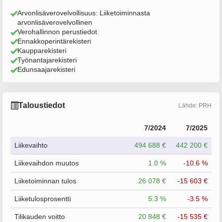
Arvonlisäverovelvollisuus: Liiketoiminnasta
arvonlisäverovelvollinen
Verohallinnon perustiedot
Ennakkoperintärekisteri
Kaupparekisteri
Työnantajarekisteri
Edunsaajarekisteri
Taloustiedot
Lähde: PRH
7/2024
7/2025
Liikevaihto
494 688 €
442 200 €
Liikevaihdon muutos
1.0 %
-10.6 %
Liiketoiminnan tulos
26 078 €
-15 603 €
Liiketulosprosentti
5.3 %
-3.5 %
Tilikauden voitto
20 848 €
-15 535 €