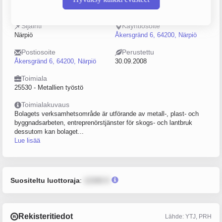
2222450-7
0–4
Sijainti
Käyntiosoite
Närpiö
Åkersgränd 6, 64200, Närpiö
Postiosoite
Perustettu
Åkersgränd 6, 64200, Närpiö
30.09.2008
Toimiala
25530 - Metallien työstö
Toimialakuvaus
Bolagets verksamhetsområde är utförande av metall-, plast- och
byggnadsarbeten, entreprenörstjänster för skogs- och lantbruk
dessutom kan bolaget...
Lue lisää
Suositeltu luottoraja
:
12345 €
Rekisteritiedot
Lähde: YTJ, PRH