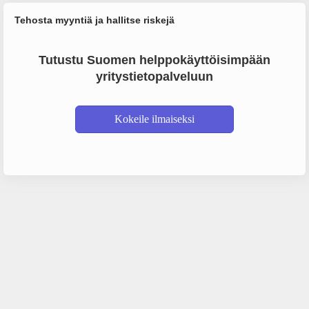
Tehosta myyntiä ja hallitse riskejä
Tutustu Suomen helppokäyttöisimpään
yritystietopalveluun
Kokeile ilmaiseksi