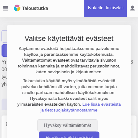
Kokeile ilmaiseksi
JJL Svets Ab/Oy
Näytä haku
JS
Valitse käytettävät evästeet
Käytämme evästeitä helpottaaksemme palvelumme
Raportit
käyttöä ja parantaaksemme käyttökokemusta.
Välttämättömät evästeet ovat tarvittavia sivuston
Yrityksen JJL Svets Ab/Oy liikevaihto on 442 000 €, tulos -16
toiminnan kannalta ja mahdollistavat perustoiminnot,
000 € ja henkilöstömäärä 2. Sen päätoimiala on Metallien
kuten navigoinnin ja kirjautumisen.
työstö, perustamisvuosi 2008 ja sijainti Närpiö. Yrityksen
Taloustutka käyttää myös ylimääräisiä evästeitä
yhtiömuoto Osakeyhtiö (OY).
palvelun kehittämistä varten, jotta voimme tarjota
sinulle parhaan mahdollisen käyttökokemuksen.
Hyväksymällä kaikki evästeet sallit myös
Perustiedot
Tilinpäätösluvut
Päättäjätiedot
ylimääräisten evästeiden käytön.
Lue lisää evästeistä
ja tietosuojakäytännöstämme
Perustiedot
Lähde: YTJ, PRH, Traficom
Hyväksy välttämättömät
Hyväksy kaikki evästeet
Y-tunnus
Henkilöstömäärä