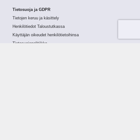
Tietosuoja ja GDPR
Tietojen keruu ja käsittely
Henkilötiedot Taloustutkassa
Käyttäjän oikeudet henkilötietoihinsa
Tietosuojapolitiikka
Tietoturvapolitiikka
Evästeet
Tutustu palveluun
Ratkaisut
Tietoa palvelusta
Luottorajan määrittely
Tunnusluvut
Maksuviiveet
Hinnasto
Päivitykset