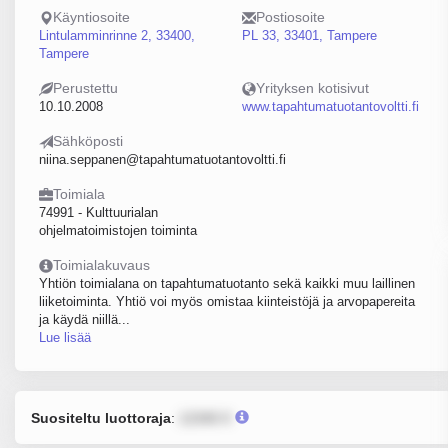
Käyntiosoite
Postiosoite
Lintulamminrinne 2, 33400,
PL 33, 33401, Tampere
Tampere
Perustettu
Yrityksen kotisivut
10.10.2008
www.tapahtumatuotantovoltti.fi
Sähköposti
niina.seppanen@tapahtumatuotantovoltti.fi
Toimiala
74991 - Kulttuurialan
ohjelmatoimistojen toiminta
Toimialakuvaus
Yhtiön toimialana on tapahtumatuotanto sekä kaikki muu laillinen
liiketoiminta. Yhtiö voi myös omistaa kiinteistöjä ja arvopapereita
ja käydä niillä...
Lue lisää
Suositeltu luottoraja
:
12345 €