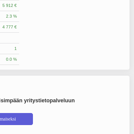
5 912 €
2.3 %
4 777 €
1
0.0 %
simpään yritystietopalveluun
lmaiseksi