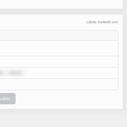
Lähde: builtwith.com
ol
rem ips
kaikki