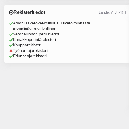
Rekisteritiedot
Lähde: YTJ, PRH
Arvonlisäverovelvollisuus: Liiketoiminnasta
arvonlisäverovelvollinen
Verohallinnon perustiedot
Ennakkoperintärekisteri
Kaupparekisteri
Työnantajarekisteri
Edunsaajarekisteri