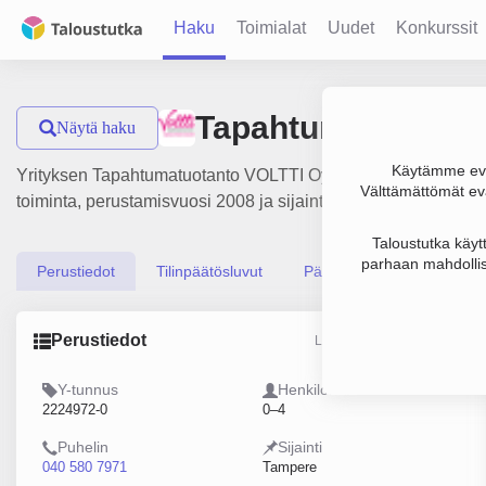
Haku
Toimialat
Uudet
Konkurssit
Tapahtumatuotant
Näytä haku
Käytämme evä
Yrityksen Tapahtumatuotanto VOLTTI Oy liikevaihto on 257 00
Välttämättömät evä
toiminta, perustamisvuosi 2008 ja sijainti Tampere. Yritykse
Taloustutka käyt
parhaan mahdollis
Perustiedot
Tilinpäätösluvut
Päättäjätiedot
Perustiedot
Lähde: YTJ, PRH, Traficom
Y-tunnus
Henkilöstömäärä
2224972-0
0–4
Puhelin
Sijainti
040 580 7971
Tampere