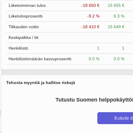
Liiketoiminnan tulos
-18 650 €
15 655 €
Liiketulosprosentti
-9.2 %
6.3 %
Tilikauden voitto
-18 410 €
15 649 €
Keskipalkka / kk
Henkilöstö
1
1
Henkilöstömäärän kasvuprosentti
0.0 %
0.0 %
Tehosta myyntiä ja hallitse riskejä
Tutustu Suomen helppokäyttöi
Kokeile i