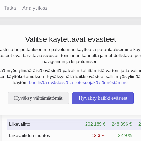
Tutka
Analytiikka
o VOLTTI Oy
Valitse käytettävät evästeet
steitä helpottaaksemme palvelumme käyttöä ja parantaaksemme käy
0 €, tulos 6 000 € ja henkilöstömäärä 1. Sen päätoimiala on Ku
steet ovat tarvittavia sivuston toiminnan kannalta ja mahdollistavat pe
n yhtiömuoto Osakeyhtiö (OY).
navigoinnin ja kirjautumisen.
tää myös ylimääräisiä evästeitä palvelun kehittämistä varten, jotta voimm
en käyttökokemuksen. Hyväksymällä kaikki evästeet sallit myös ylimää
käytön.
Lue lisää evästeistä ja tietosuojakäytännöstämme
Hyväksy välttämättömät
Hyväksy kaikki evästeet
Taloustiedot
12/2023
12/2024
Liikevaihto
202 189 €
248 396 €
2
Liikevaihdon muutos
-12.3 %
22.9 %