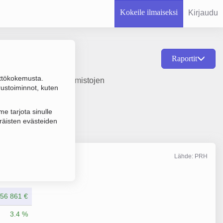
Kokeile ilmaiseksi
Kirjaudu
Raportit
ttökokemusta.
lttuurialan ohjelmatoimistojen
rustoiminnot, kuten
e tarjota sinulle
räisten evästeiden
Lähde: PRH
Liikevaihto
12/2025
56 861 €
3.4 %