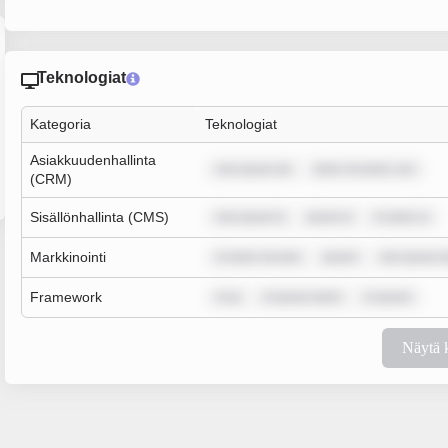
Teknologiat
Kategoria
Teknologiat
Asiakkuudenhallinta
rem ipsum do
dolor sit amet, con
(CRM)
Sisällönhallinta (CMS)
rem ipsum d
ipsum d
m dolor si
Markkinointi
m dolor sit ame
ipsum
rem ipsum d
Framework
m ip
m ipsum dolor
m ipsum
Näytä 