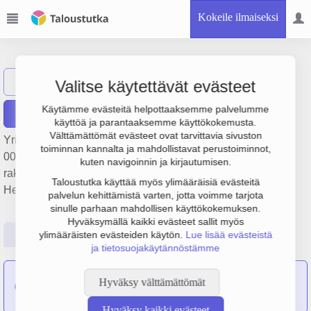
Kokeile ilmaiseksi
MittausGroup Oy
Näytä haku
Valitse käytettävät evästeet
Käytämme evästeitä helpottaaksemme palvelumme
Raportit
käyttöä ja parantaaksemme käyttökokemusta.
Välttämättömät evästeet ovat tarvittavia sivuston
Yrityksen MittausGroup Oy liikevaihto on 6 milj. €, tulos 224
toiminnan kannalta ja mahdollistavat perustoiminnot,
000 € ja henkilöstömäärä 60. Sen päätoimiala on Muu
kuten navigoinnin ja kirjautumisen.
rakennustekninen palvelu, perustamisvuosi 2008 ja sijainti
Taloustutka käyttää myös ylimääräisiä evästeitä
Helsinki. Yrityksen yhtiömuoto Osakeyhtiö (OY).
palvelun kehittämistä varten, jotta voimme tarjota
sinulle parhaan mahdollisen käyttökokemuksen.
Hyväksymällä kaikki evästeet sallit myös
Perustiedot
Tilinpäätösluvut
Päättäjätiedot
ylimääräisten evästeiden käytön.
Lue lisää evästeistä
ja tietosuojakäytännöstämme
Seuraavat yritykset ovat sulautuneet yritykseen
Hyväksy välttämättömät
MittausGroup Oy:
JT-Mittaus Oy
,
Koillis Mittaus Oy
Hyväksy kaikki evästeet