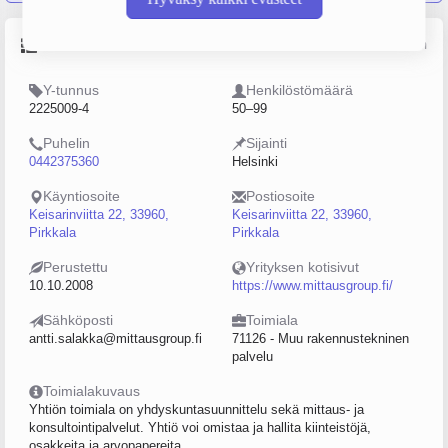
Perustiedot
Lähde: YTJ, PRH, Traficom
Y-tunnus
Henkilöstömäärä
2225009-4
50–99
Puhelin
Sijainti
0442375360
Helsinki
Käyntiosoite
Postiosoite
Keisarinviitta 22, 33960,
Keisarinviitta 22, 33960,
Pirkkala
Pirkkala
Perustettu
Yrityksen kotisivut
10.10.2008
https://www.mittausgroup.fi/
Sähköposti
Toimiala
antti.salakka@mittausgroup.fi
71126 - Muu rakennustekninen
palvelu
Toimialakuvaus
Yhtiön toimiala on yhdyskuntasuunnittelu sekä mittaus- ja
konsultointipalvelut. Yhtiö voi omistaa ja hallita kiinteistöjä,
osakkeita ja arvopapereita,