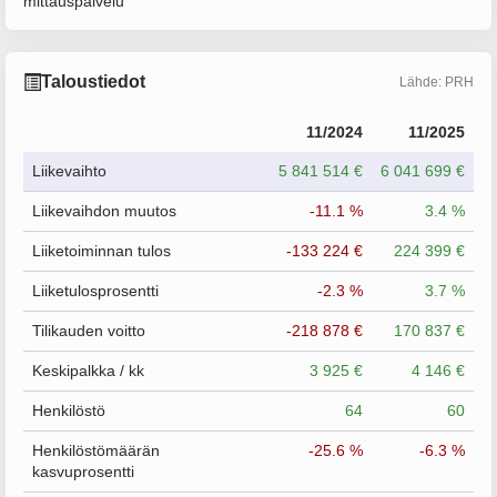
mittauspalvelu
Taloustiedot
Lähde: PRH
11/2024
11/2025
Liikevaihto
5 841 514 €
6 041 699 €
Liikevaihdon muutos
-11.1 %
3.4 %
Liiketoiminnan tulos
-133 224 €
224 399 €
Liiketulosprosentti
-2.3 %
3.7 %
Tilikauden voitto
-218 878 €
170 837 €
Keskipalkka / kk
3 925 €
4 146 €
Henkilöstö
64
60
Henkilöstömäärän
-25.6 %
-6.3 %
kasvuprosentti