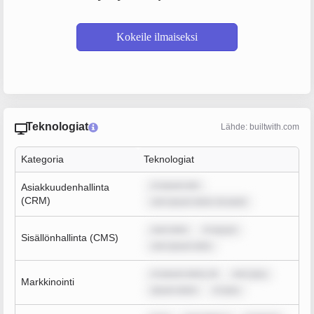
Kokeile ilmaiseksi
Teknologiat
Lähde: builtwith.com
Kategoria
Teknologiat
m ipsum dol
Asiakkuudenhallinta
(CRM)
rem ipsum dolor sit amet
sum dolo
m ipsum
Sisällönhallinta (CMS)
rem ipsum dolo
m ipsum dolor sit
rem ipsu
Markkinointi
ipsum dolor
m ipsu