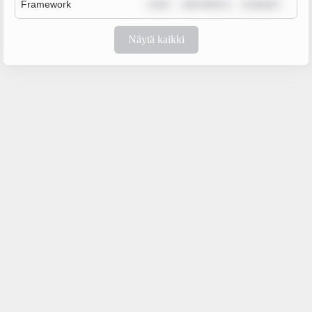
Framework
m ip
sum dolor s
m ipsum
Näytä kaikki