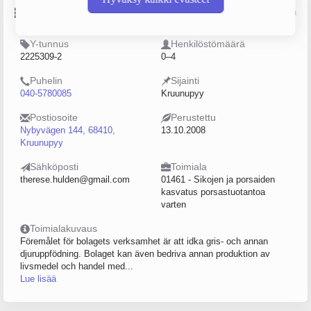
Perustiedot
Lähde: YTJ, PRH, Traficom
Y-tunnus
Henkilöstömäärä
2225309-2
0–4
Puhelin
Sijainti
040-5780085
Kruunupyy
Postiosoite
Perustettu
Nybyvägen 144, 68410,
13.10.2008
Kruunupyy
Sähköposti
Toimiala
therese.hulden@gmail.com
01461 - Sikojen ja porsaiden
kasvatus porsastuotantoa
varten
Toimialakuvaus
Föremålet för bolagets verksamhet är att idka gris- och annan
djuruppfödning. Bolaget kan även bedriva annan produktion av
livsmedel och handel med...
Lue lisää