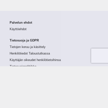
Palvelun ehdot
Käyttöehdot
Tietosuoja ja GDPR
Tietojen keruu ja käsittely
Henkilötiedot Taloustutkassa
Käyttäjän oikeudet henkilötietoihinsa
Tietosuojapolitiikka
Tietoturvapolitiikka
Evästeet
Tutustu palveluun
Ratkaisut
Tietoa palvelusta