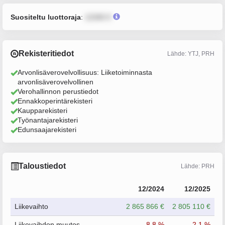
Suositeltu luottoraja
:
12345 €
Rekisteritiedot
Lähde: YTJ, PRH
Arvonlisäverovelvollisuus: Liiketoiminnasta
arvonlisäverovelvollinen
Verohallinnon perustiedot
Ennakkoperintärekisteri
Kaupparekisteri
Työnantajarekisteri
Edunsaajarekisteri
Taloustiedot
Lähde: PRH
12/2024
12/2025
Liikevaihto
2 865 866 €
2 805 110 €
Liikevaihdon muutos
-8.8 %
-2.1 %