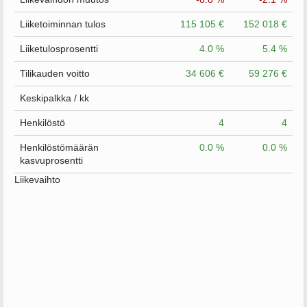
Liiketoiminnan tulos
115 105 €
152 018 €
Liiketulosprosentti
4.0 %
5.4 %
Tilikauden voitto
34 606 €
59 276 €
Keskipalkka / kk
Henkilöstö
4
4
Henkilöstömäärän
0.0 %
0.0 %
kasvuprosentti
Liikevaihto