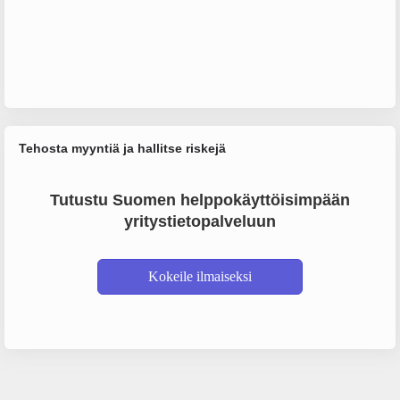
Tehosta myyntiä ja hallitse riskejä
Tutustu Suomen helppokäyttöisimpään
yritystietopalveluun
Kokeile ilmaiseksi