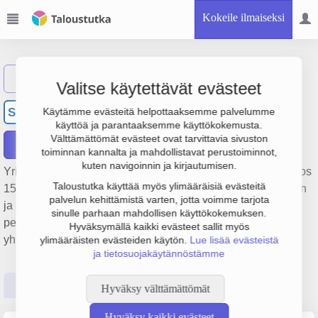
Kokeile ilmaiseksi
Näytä haku
Valitse käytettävät evästeet
Oy Southbay Pork Ab
SP
Käytämme evästeitä helpottaaksemme palvelumme
käyttöä ja parantaaksemme käyttökokemusta.
Välttämättömät evästeet ovat tarvittavia sivuston
Raportit
toiminnan kannalta ja mahdollistavat perustoiminnot,
kuten navigoinnin ja kirjautumisen.
Yrityksen Oy Southbay Pork Ab liikevaihto on 2.8 milj. €, tulos
Taloustutka käyttää myös ylimääräisiä evästeitä
152 000 € ja henkilöstömäärä 4. Sen päätoimiala on Sikojen
palvelun kehittämistä varten, jotta voimme tarjota
ja porsaiden kasvatus porsastuotantoa varten,
sinulle parhaan mahdollisen käyttökokemuksen.
perustamisvuosi 2008 ja sijainti Kruunupyy. Yrityksen
Hyväksymällä kaikki evästeet sallit myös
yhtiömuoto Osakeyhtiö (OY).
ylimääräisten evästeiden käytön.
Lue lisää evästeistä
ja tietosuojakäytännöstämme
Perustiedot
Tilinpäätösluvut
Päättäjätiedot
Hyväksy välttämättömät
Hyväksy kaikki evästeet