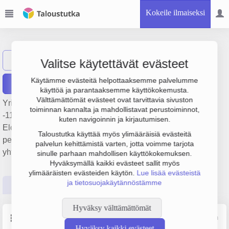
Kokeile ilmaiseksi
PABLO FILMS OY
Näytä haku
PF
Valitse käytettävät evästeet
Käytämme evästeitä helpottaaksemme palvelumme
Raportit
käyttöä ja parantaaksemme käyttökokemusta.
Välttämättömät evästeet ovat tarvittavia sivuston
Yrityksen PABLO FILMS OY liikevaihto on 1.4 milj. €, tulos
toiminnan kannalta ja mahdollistavat perustoiminnot,
-11 000 € ja henkilöstömäärä 8. Sen päätoimiala on
kuten navigoinnin ja kirjautumisen.
Elokuvien, videoiden ja televisio-ohjelmien tuotanto,
Taloustutka käyttää myös ylimääräisiä evästeitä
perustamisvuosi 2008 ja sijainti Helsinki. Yrityksen
palvelun kehittämistä varten, jotta voimme tarjota
yhtiömuoto Osakeyhtiö (OY).
sinulle parhaan mahdollisen käyttökokemuksen.
Hyväksymällä kaikki evästeet sallit myös
ylimääräisten evästeiden käytön.
Lue lisää evästeistä
ja tietosuojakäytännöstämme
Perustiedot
Tilinpäätösluvut
Päättäjätiedot
Hyväksy välttämättömät
Perustiedot
Lähde: YTJ, PRH, Traficom
Hyväksy kaikki evästeet