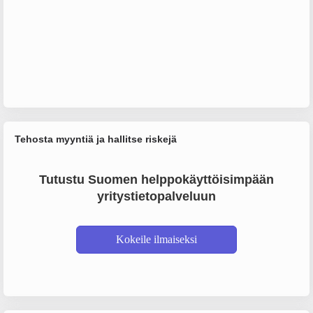
Tehosta myyntiä ja hallitse riskejä
Tutustu Suomen helppokäyttöisimpään
yritystietopalveluun
Kokeile ilmaiseksi