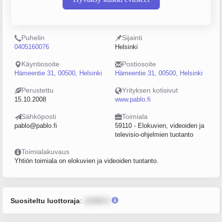
Y-tunnus
Henkilöstömäärä
2226620-5
5–9
Puhelin
Sijainti
0405160076
Helsinki
Käyntiosoite
Postiosoite
Hämeentie 31, 00500, Helsinki
Hämeentie 31, 00500, Helsinki
Perustettu
Yrityksen kotisivut
15.10.2008
www.pablo.fi
Sähköposti
Toimiala
pablo@pablo.fi
59110 - Elokuvien, videoiden ja
televisio-ohjelmien tuotanto
Toimialakuvaus
Yhtiön toimiala on elokuvien ja videoiden tuotanto.
Suositeltu luottoraja
:
12345 €