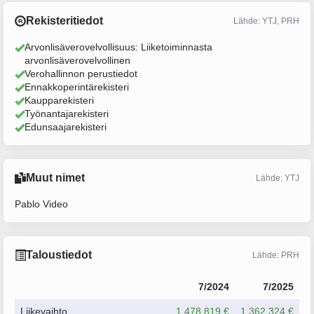
Rekisteritiedot
Lähde: YTJ, PRH
Arvonlisäverovelvollisuus: Liiketoiminnasta
arvonlisäverovelvollinen
Verohallinnon perustiedot
Ennakkoperintärekisteri
Kaupparekisteri
Työnantajarekisteri
Edunsaajarekisteri
Muut nimet
Lähde: YTJ
Pablo Video
Taloustiedot
Lähde: PRH
7/2024
7/2025
Liikevaihto
1 478 819 €
1 362 324 €