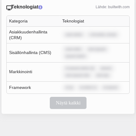
Teknologiat
Lähde: builtwith.com
Kategoria
Teknologiat
Asiakkuudenhallinta
sum dolor
r sit amet, conse
(CRM)
sum dolo
rem ipsum
Sisällönhallinta (CMS)
ipsum dolor
m ipsum dolor sit
ipsum
Markkinointi
rem ipsum dol
rem ips
Framework
m ip
m dolor si
m ipsum
Näytä kaikki