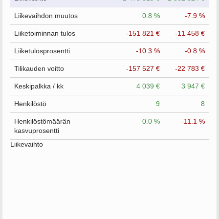
Liikevaihdon muutos
0.8 %
-7.9 %
Liiketoiminnan tulos
-151 821 €
-11 458 €
Liiketulosprosentti
-10.3 %
-0.8 %
Tilikauden voitto
-157 527 €
-22 783 €
Keskipalkka / kk
4 039 €
3 947 €
Henkilöstö
9
8
Henkilöstömäärän
0.0 %
-11.1 %
kasvuprosentti
Liikevaihto