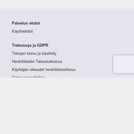
Palvelun ehdot
Käyttöehdot
Tietosuoja ja GDPR
Tietojen keruu ja käsittely
Henkilötiedot Taloustutkassa
Käyttäjän oikeudet henkilötietoihinsa
Tietosuojapolitiikka
Tietoturvapolitiikka
Evästeet
Tutustu palveluun
Ratkaisut
Tietoa palvelusta
Luottorajan määrittely