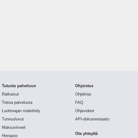
Tutustu palveluun
Ohjeistus
Ratkaisut
Ohjekirja
Tietoa palvelusta
FAQ
Luottorajan määrittely
Ohjevideot
Tunnusluvut
API-dokumentaatio
Maksuviiveet
Ota yhteyttä
Hinnasto