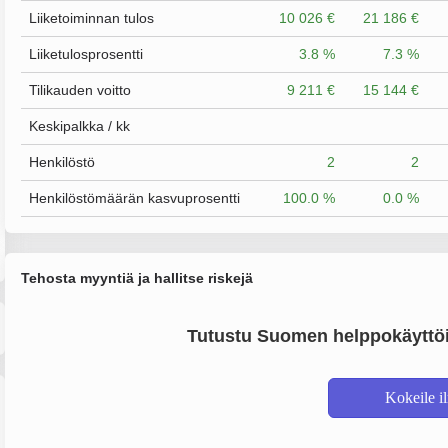
Liiketoiminnan tulos
10 026 €
21 186 €
Liiketulosprosentti
3.8 %
7.3 %
Tilikauden voitto
9 211 €
15 144 €
Keskipalkka / kk
Henkilöstö
2
2
Henkilöstömäärän kasvuprosentti
100.0 %
0.0 %
Tehosta myyntiä ja hallitse riskejä
Tutustu Suomen helppokäyttöi
Kokeile i