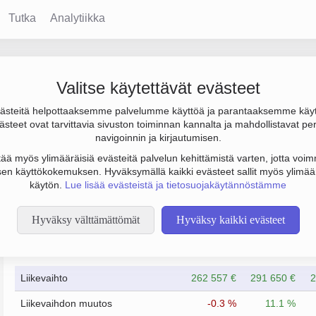
Tutka
Analytiikka
Valitse käytettävät evästeet
steitä helpottaaksemme palvelumme käyttöä ja parantaaksemme käy
1 000 € ja henkilöstömäärä 2. Sen päätoimiala on Kampaamo- ja p
steet ovat tarvittavia sivuston toiminnan kannalta ja mahdollistavat pe
to Osakeyhtiö (OY).
navigoinnin ja kirjautumisen.
tää myös ylimääräisiä evästeitä palvelun kehittämistä varten, jotta voimm
en käyttökokemuksen. Hyväksymällä kaikki evästeet sallit myös ylimää
käytön.
Lue lisää evästeistä ja tietosuojakäytännöstämme
Hyväksy välttämättömät
Hyväksy kaikki evästeet
Taloustiedot
12/2023
12/2024
Liikevaihto
262 557 €
291 650 €
2
Liikevaihdon muutos
-0.3 %
11.1 %