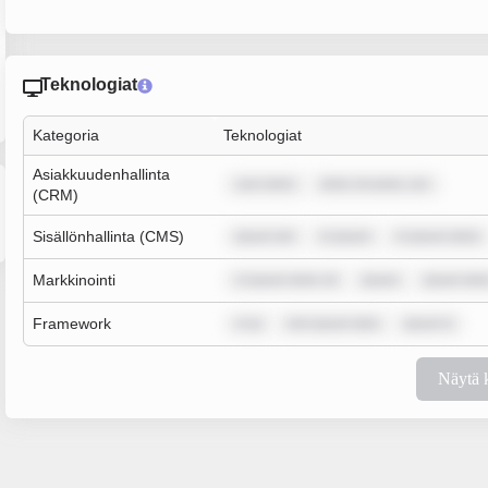
Teknologiat
Kategoria
Teknologiat
Asiakkuudenhallinta
sum dolor
dolor sit amet, con
(CRM)
Sisällönhallinta (CMS)
ipsum dol
m ipsum
m ipsum dolor
Markkinointi
m ipsum dolor sit
ipsum
ipsum dolo
Framework
m ip
rem ipsum dolo
ipsum d
Näytä 