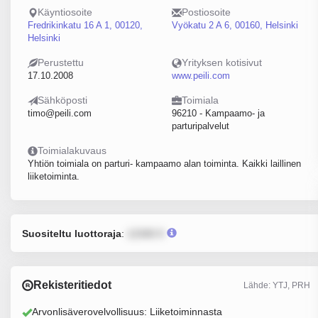
Käyntiosoite
Postiosoite
Fredrikinkatu 16 A 1, 00120,
Vyökatu 2 A 6, 00160, Helsinki
Helsinki
Perustettu
Yrityksen kotisivut
17.10.2008
www.peili.com
Sähköposti
Toimiala
timo@peili.com
96210 - Kampaamo- ja
parturipalvelut
Toimialakuvaus
Yhtiön toimiala on parturi- kampaamo alan toiminta. Kaikki laillinen
liiketoiminta.
Suositeltu luottoraja
:
12345 €
Rekisteritiedot
Lähde: YTJ, PRH
Arvonlisäverovelvollisuus: Liiketoiminnasta