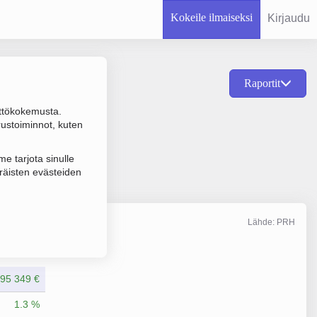
Kokeile ilmaiseksi
Kirjaudu
Raportit
ttökokemusta.
arturipalvelut,
rustoiminnot, kuten
e tarjota sinulle
räisten evästeiden
Lähde: PRH
Liikevaihto
12/2025
95 349 €
1.3 %