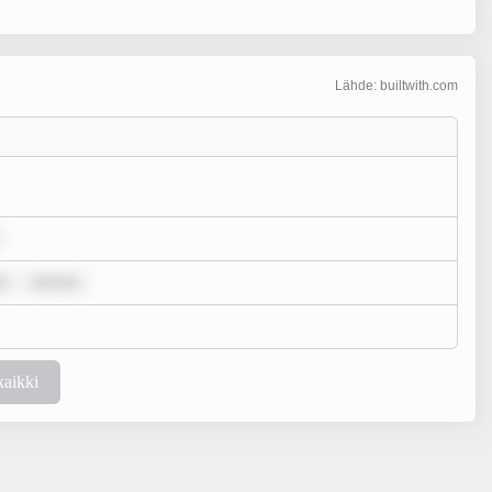
Lähde: builtwith.com
r
rem ips
kaikki