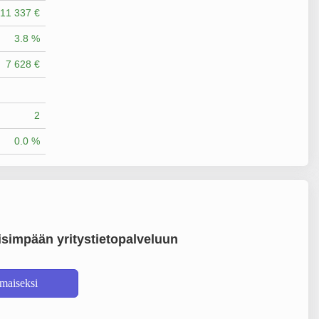
11 337 €
3.8 %
7 628 €
2
0.0 %
simpään yritystietopalveluun
lmaiseksi