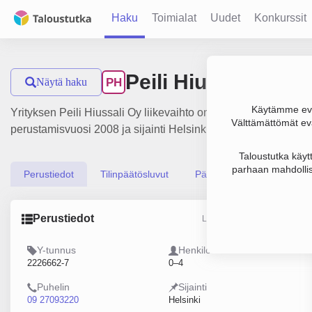
Haku
Toimialat
Uudet
Konkurssit
Peili Hiussali Oy
Näytä haku
PH
Käytämme evä
Yrityksen Peili Hiussali Oy liikevaihto on 295 000 €, tulos 1
Välttämättömät evä
perustamisvuosi 2008 ja sijainti Helsinki. Yrityksen yhtiömuo
Taloustutka käyt
parhaan mahdollis
Perustiedot
Tilinpäätösluvut
Päättäjätiedot
Perustiedot
Lähde: YTJ, PRH, Traficom
Y-tunnus
Henkilöstömäärä
2226662-7
0–4
Puhelin
Sijainti
09 27093220
Helsinki