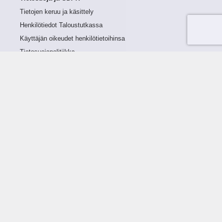
Tietojen keruu ja käsittely
Henkilötiedot Taloustutkassa
Käyttäjän oikeudet henkilötietoihinsa
Tietosuojapolitiikka
Tietoturvapolitiikka
Evästeet
Tutustu palveluun
Ratkaisut
Tietoa palvelusta
Luottorajan määrittely
Tunnusluvut
Maksuviiveet
Hinnasto
Päivitykset
Ohjeistus