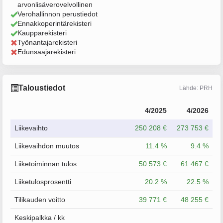
arvonlisäverovelvollinen
Verohallinnon perustiedot
Ennakkoperintärekisteri
Kaupparekisteri
Työnantajarekisteri
Edunsaajarekisteri
Taloustiedot
Lähde: PRH
4/2025
4/2026
Liikevaihto
250 208 €
273 753 €
Liikevaihdon muutos
11.4 %
9.4 %
Liiketoiminnan tulos
50 573 €
61 467 €
Liiketulosprosentti
20.2 %
22.5 %
Tilikauden voitto
39 771 €
48 255 €
Keskipalkka / kk