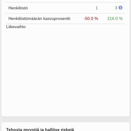
Henkilöstö
1
3
Henkilöstömäärän kasvuprosentti
-50.0 %
216.0 %
Liikevaihto
Tehosta myyntiä ja hallitse riskejä