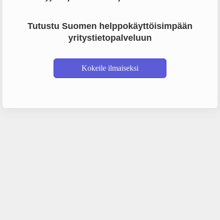
Tutustu Suomen helppokäyttöisimpään
yritystietopalveluun
Kokeile ilmaiseksi