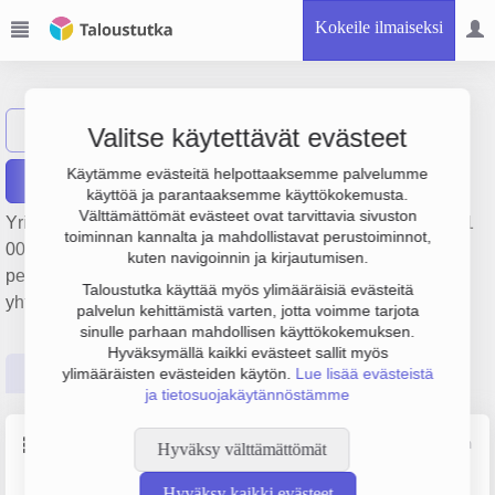
Kokeile ilmaiseksi
A&O Tukku Oy
Näytä haku
AT
Valitse käytettävät evästeet
Käytämme evästeitä helpottaaksemme palvelumme
Raportit
käyttöä ja parantaaksemme käyttökokemusta.
Välttämättömät evästeet ovat tarvittavia sivuston
Yrityksen A&O Tukku Oy liikevaihto on 274 000 € ja tulos 61
toiminnan kannalta ja mahdollistavat perustoiminnot,
000 €. Sen päätoimiala on Yleistukkukauppa,
kuten navigoinnin ja kirjautumisen.
perustamisvuosi 2008 ja sijainti Kauniainen. Yrityksen
Taloustutka käyttää myös ylimääräisiä evästeitä
yhtiömuoto Osakeyhtiö (OY).
palvelun kehittämistä varten, jotta voimme tarjota
sinulle parhaan mahdollisen käyttökokemuksen.
Hyväksymällä kaikki evästeet sallit myös
Perustiedot
Tilinpäätösluvut
Päättäjätiedot
ylimääräisten evästeiden käytön.
Lue lisää evästeistä
ja tietosuojakäytännöstämme
Perustiedot
Lähde: YTJ, PRH, Traficom
Hyväksy välttämättömät
Hyväksy kaikki evästeet
Y-tunnus
Henkilöstömäärä