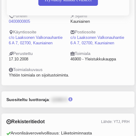
2226731-2
0–4
Puhelin
Sijainti
0400800805
Kauniainen
Käyntiosoite
Postiosoite
c/o Laaksonen Valkonauhantie
c/o Laaksonen Valkonauhantie
6 A 7, 02700, Kauniainen
6 A 7, 02700, Kauniainen
Perustettu
Toimiala
17.10.2008
46900 - Yleistukkukauppa
Toimialakuvaus
Yhtiön toimiala on sijoitustoiminta.
Suositeltu luottoraja
:
12345 €
Rekisteritiedot
Lähde: YTJ, PRH
Arvonlisäverovelvollisuus: Liiketoiminnasta