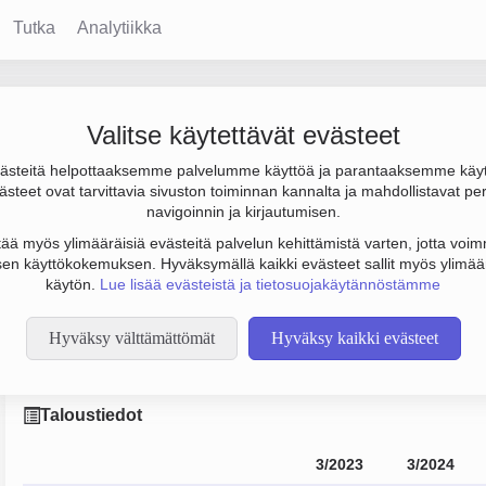
Tutka
Analytiikka
ng Oy
Valitse käytettävät evästeet
steitä helpottaaksemme palvelumme käyttöä ja parantaaksemme käy
ulos 131 000 € ja henkilöstömäärä 1. Sen päätoimiala on Liikkee
steet ovat tarvittavia sivuston toiminnan kannalta ja mahdollistavat pe
 Osakeyhtiö (OY).
navigoinnin ja kirjautumisen.
tää myös ylimääräisiä evästeitä palvelun kehittämistä varten, jotta voimm
en käyttökokemuksen. Hyväksymällä kaikki evästeet sallit myös ylimää
käytön.
Lue lisää evästeistä ja tietosuojakäytännöstämme
Hyväksy välttämättömät
Hyväksy kaikki evästeet
Taloustiedot
3/2023
3/2024