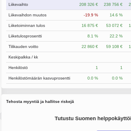
Liikevaihto
208 326 €
238 756 €
2
Liikevaihdon muutos
-19.9 %
14.6 %
Liiketoiminnan tulos
16 875 €
53 072 €
1
Liiketulosprosentti
8.1 %
22.2 %
Tilikauden voitto
22 860 €
59 108 €
1
Keskipalkka / kk
Henkilöstö
1
1
Henkilöstömäärän kasvuprosentti
0.0 %
0.0 %
Tehosta myyntiä ja hallitse riskejä
Tutustu Suomen helppokäyttöi