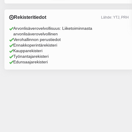
Rekisteritiedot
Lähde: YTJ, PRH
Arvonlisäverovelvollisuus: Liiketoiminnasta
arvonlisäverovelvollinen
Verohallinnon perustiedot
Ennakkoperintärekisteri
Kaupparekisteri
Työnantajarekisteri
Edunsaajarekisteri