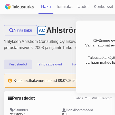
Haku
Toimialat
Uudet
Konkurssit
Ahlström Consulti
Näytä haku
AC
Käytämme evä
Yrityksen Ahlström Consulting Oy liikevaihto on 288 000 €, t
Välttämättömät evä
perustamisvuosi 2008 ja sijainti Turku. Yrityksen yhtiömuoto
Taloustutka käyt
parhaan mahdollis
Perustiedot
Tilinpäätösluvut
Päättäjätiedot
Konkurssihakemus raukesi 09.07.2026.
Perustiedot
Lähde: YTJ, PRH, Traficom
Y-tunnus
Henkilöstömäärä
2227530-4
0–4