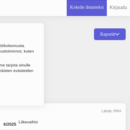
Kokeile ilmaiseksi
Kirjaudu
Raportit
ttökokemusta.
njohdon konsultointi,
rustoiminnot, kuten
e tarjota sinulle
räisten evästeiden
Lähde: PRH
Liikevaihto
6/2025