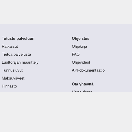
Tutustu palveluun
Ohjeistus
Ratkaisut
Ohjekirja
Tietoa palvelusta
FAQ
Luottorajan määrittely
Ohjevideot
Tunnusluvut
API-dokumentaatio
Maksuviiveet
Ota yhteyttä
Hinnasto
Varaa demo
Päivitykset
Yhteydenottolomake
Palaute
Suoritettu maksuviive
€