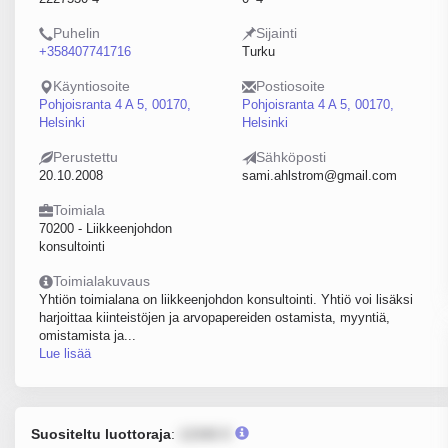
Puhelin
Sijainti
+358407741716
Turku
Käyntiosoite
Postiosoite
Pohjoisranta 4 A 5, 00170,
Pohjoisranta 4 A 5, 00170,
Helsinki
Helsinki
Perustettu
Sähköposti
20.10.2008
sami.ahlstrom@gmail.com
Toimiala
70200 - Liikkeenjohdon
konsultointi
Toimialakuvaus
Yhtiön toimialana on liikkeenjohdon konsultointi. Yhtiö voi lisäksi
harjoittaa kiinteistöjen ja arvopapereiden ostamista, myyntiä,
omistamista ja...
Lue lisää
Suositeltu luottoraja
:
12345 €