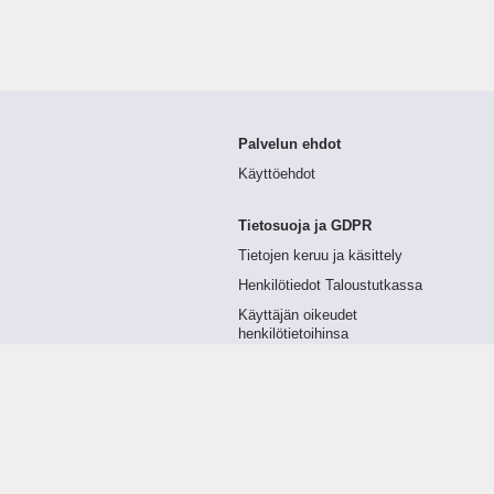
Palvelun ehdot
Käyttöehdot
Tietosuoja ja GDPR
Tietojen keruu ja käsittely
Henkilötiedot Taloustutkassa
Käyttäjän oikeudet
henkilötietoihinsa
Tietosuojapolitiikka
Tietoturvapolitiikka
Evästeet