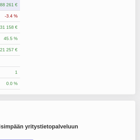
88 261 €
-3.4 %
31 158 €
45.5 %
21 257 €
1
0.0 %
simpään yritystietopalveluun