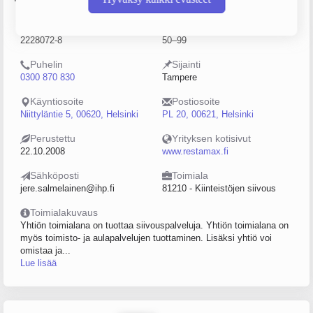
Y-tunnus
Henkilöstömäärä
2228072-8
50–99
Puhelin
Sijainti
0300 870 830
Tampere
Käyntiosoite
Postiosoite
Niittyläntie 5, 00620, Helsinki
PL 20, 00621, Helsinki
Perustettu
Yrityksen kotisivut
22.10.2008
www.restamax.fi
Sähköposti
Toimiala
jere.salmelainen@ihp.fi
81210 - Kiinteistöjen siivous
Toimialakuvaus
Yhtiön toimialana on tuottaa siivouspalveluja. Yhtiön toimialana on
myös toimisto- ja aulapalvelujen tuottaminen. Lisäksi yhtiö voi
omistaa ja...
Lue lisää