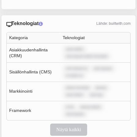
Teknologiat
Lähde: builtwith.com
Kategoria
Teknologiat
sum dolor
Asiakkuudenhallinta
(CRM)
rem ipsum dolor sit amet
rem ipsum d
rem ipsum
Sisällönhallinta (CMS)
m dolor si
dolor sit amet
ipsum
Markkinointi
sum dolor
rem ips
m ip
ipsum dolor
Framework
rem ipsum
Näytä kaikki