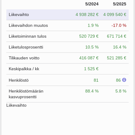
5/2024
5/2025
Liikevaihto
4 938 282 €
4 099 540 €
Liikevaihdon muutos
1.9 %
-17.0 %
Liiketoiminnan tulos
520 729 €
671 714 €
Liiketulosprosentti
10.5 %
16.4 %
Tilikauden voitto
416 087 €
521 285 €
Keskipalkka / kk
1 525 €
Henkilöstö
81
86
Henkilöstömäärän
88.4 %
5.8 %
kasvuprosentti
Liikevaihto