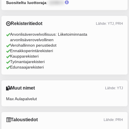
Suositeltu luottoraja
:
12345 €
Rekisteritiedot
Lähde: YTJ, PRH
Arvonlisäverovelvollisuus: Liiketoiminnasta
arvonlisäverovelvollinen
Verohallinnon perustiedot
Ennakkoperintärekisteri
Kaupparekisteri
Työnantajarekisteri
Edunsaajarekisteri
Muut nimet
Lähde: YTJ
Max Aulapalvelut
Taloustiedot
Lähde: PRH