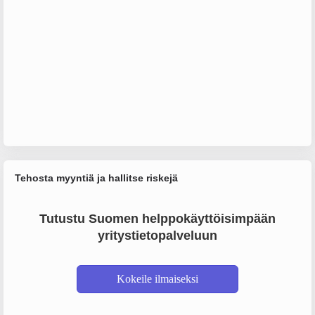
Tehosta myyntiä ja hallitse riskejä
Tutustu Suomen helppokäyttöisimpään
yritystietopalveluun
Kokeile ilmaiseksi