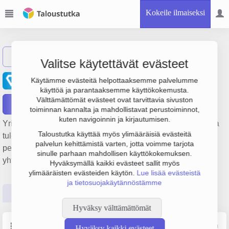
Kokeile ilmaiseksi
Näytä haku
Valitse käytettävät evästeet
Max Siivouspalvelut Oy
Käytämme evästeitä helpottaaksemme palvelumme
käyttöä ja parantaaksemme käyttökokemusta.
Välttämättömät evästeet ovat tarvittavia sivuston
Raportit
toiminnan kannalta ja mahdollistavat perustoiminnot,
kuten navigoinnin ja kirjautumisen.
Yrityksen Max Siivouspalvelut Oy liikevaihto on 4.1 milj. € ja
Taloustutka käyttää myös ylimääräisiä evästeitä
tulos 672 000 €. Sen päätoimiala on Kiinteistöjen siivous,
palvelun kehittämistä varten, jotta voimme tarjota
perustamisvuosi 2008 ja sijainti Tampere. Yrityksen
sinulle parhaan mahdollisen käyttökokemuksen.
yhtiömuoto Osakeyhtiö (OY).
Hyväksymällä kaikki evästeet sallit myös
ylimääräisten evästeiden käytön.
Lue lisää evästeistä
ja tietosuojakäytännöstämme
Perustiedot
Tilinpäätösluvut
Päättäjätiedot
Hyväksy välttämättömät
Perustiedot
Lähde: YTJ, PRH, Traficom
Hyväksy kaikki evästeet