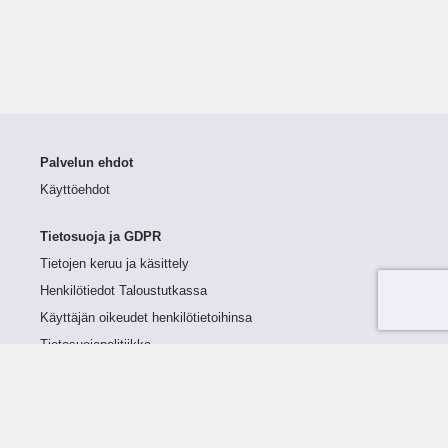
Palvelun ehdot
Käyttöehdot
Tietosuoja ja GDPR
Tietojen keruu ja käsittely
Henkilötiedot Taloustutkassa
Käyttäjän oikeudet henkilötietoihinsa
Tietosuojapolitiikka
Tietoturvapolitiikka
Evästeet
Tutustu palveluun