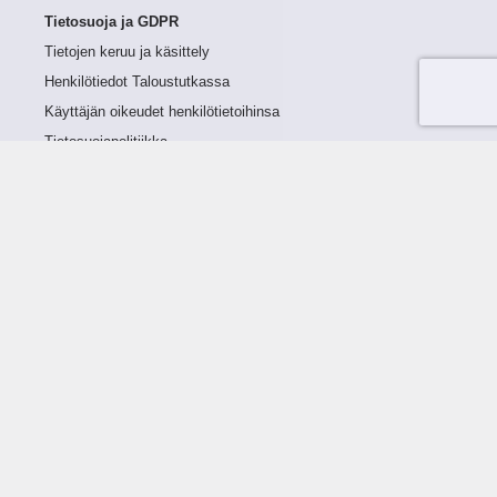
Tietosuoja ja GDPR
Tietojen keruu ja käsittely
Henkilötiedot Taloustutkassa
Käyttäjän oikeudet henkilötietoihinsa
Tietosuojapolitiikka
Tietoturvapolitiikka
Evästeet
Tutustu palveluun
Ratkaisut
Tietoa palvelusta
Luottorajan määrittely
Tunnusluvut
Maksuviiveet
Hinnasto
Päivitykset
Ohjeistus