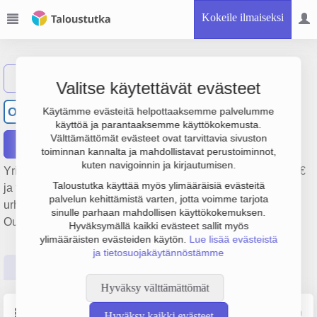
Kokeile ilmaiseksi
Näytä haku
Valitse käytettävät evästeet
Oulun Fitness-palvelut Oy
OF
Käytämme evästeitä helpottaaksemme palvelumme
käyttöä ja parantaaksemme käyttökokemusta.
Välttämättömät evästeet ovat tarvittavia sivuston
Raportit
toiminnan kannalta ja mahdollistavat perustoiminnot,
kuten navigoinnin ja kirjautumisen.
Yrityksen Oulun Fitness-palvelut Oy liikevaihto on 272 000 €
Taloustutka käyttää myös ylimääräisiä evästeitä
ja tulos 7 000 €. Sen päätoimiala on Liikunta- ja
palvelun kehittämistä varten, jotta voimme tarjota
urheiluseurojen toiminta, perustamisvuosi 2008 ja sijainti
sinulle parhaan mahdollisen käyttökokemuksen.
Oulu. Yrityksen yhtiömuoto Osakeyhtiö (OY).
Hyväksymällä kaikki evästeet sallit myös
ylimääräisten evästeiden käytön.
Lue lisää evästeistä
ja tietosuojakäytännöstämme
Perustiedot
Tilinpäätösluvut
Päättäjätiedot
Hyväksy välttämättömät
Perustiedot
Lähde: YTJ, PRH, Traficom
Hyväksy kaikki evästeet