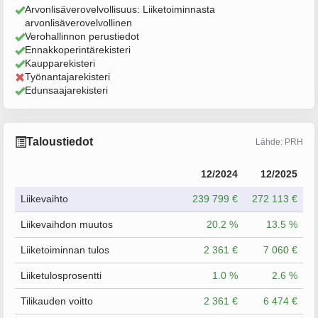
Arvonlisäverovelvollisuus: Liiketoiminnasta
arvonlisäverovelvollinen
Verohallinnon perustiedot
Ennakkoperintärekisteri
Kaupparekisteri
Työnantajarekisteri
Edunsaajarekisteri
Taloustiedot
Lähde: PRH
12/2024
12/2025
Liikevaihto
239 799 €
272 113 €
Liikevaihdon muutos
20.2 %
13.5 %
Liiketoiminnan tulos
2 361 €
7 060 €
Liiketulosprosentti
1.0 %
2.6 %
Tilikauden voitto
2 361 €
6 474 €