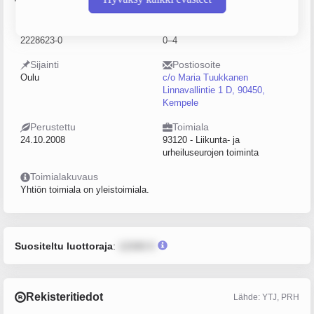
Y-tunnus
Henkilöstömäärä
2228623-0
0–4
Sijainti
Postiosoite
Oulu
c/o Maria Tuukkanen
Linnavallintie 1 D, 90450,
Kempele
Perustettu
Toimiala
24.10.2008
93120 - Liikunta- ja
urheiluseurojen toiminta
Toimialakuvaus
Yhtiön toimiala on yleistoimiala.
Suositeltu luottoraja
:
12345 €
Rekisteritiedot
Lähde: YTJ, PRH