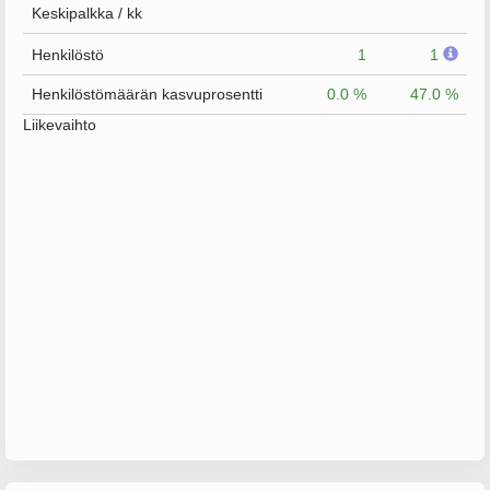
Keskipalkka / kk
Henkilöstö
1
1
Henkilöstömäärän kasvuprosentti
0.0 %
47.0 %
Liikevaihto