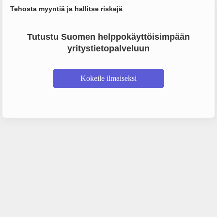
Tehosta myyntiä ja hallitse riskejä
Tutustu Suomen helppokäyttöisimpään
yritystietopalveluun
Kokeile ilmaiseksi