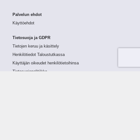
Palvelun ehdot
Käyttöehdot
Tietosuoja ja GDPR
Tietojen keruu ja käsittely
Henkilötiedot Taloustutkassa
Käyttäjän oikeudet henkilötietoihinsa
Tietosuojapolitiikka
Tietoturvapolitiikka
Evästeet
Tutustu palveluun
Ratkaisut
Tietoa palvelusta
Luottorajan määrittely
Tunnusluvut