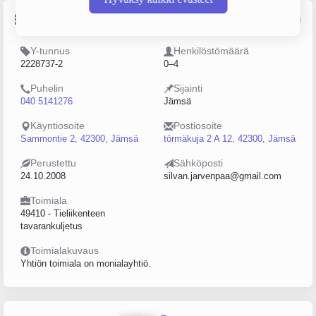
Perustiedot
Lähde: YTJ, PRH, Traficom
Y-tunnus
Henkilöstömäärä
2228737-2
0–4
Puhelin
Sijainti
040 5141276
Jämsä
Käyntiosoite
Postiosoite
Sammontie 2, 42300, Jämsä
törmäkuja 2 A 12, 42300, Jämsä
Perustettu
Sähköposti
24.10.2008
silvan.jarvenpaa@gmail.com
Toimiala
49410 - Tieliikenteen
tavarankuljetus
Toimialakuvaus
Yhtiön toimiala on monialayhtiö.