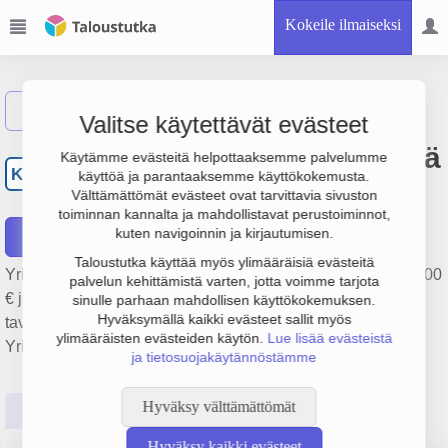
Kokeile ilmaiseksi
Näytä haku
Valitse käytettävät evästeet
Kuljetus Silván & Järvenpää
Käytämme evästeitä helpottaaksemme palvelumme
KS
käyttöä ja parantaaksemme käyttökokemusta.
Oy
Välttämättömät evästeet ovat tarvittavia sivuston
toiminnan kannalta ja mahdollistavat perustoiminnot,
kuten navigoinnin ja kirjautumisen.
Raportit
Taloustutka käyttää myös ylimääräisiä evästeitä
Yrityksen Kuljetus Silván & Järvenpää Oy liiketulos on 30 000
palvelun kehittämistä varten, jotta voimme tarjota
€ ja henkilöstömäärä 2. Sen päätoimiala on Tieliikenteen
sinulle parhaan mahdollisen käyttökokemuksen.
Hyväksymällä kaikki evästeet sallit myös
tavarankuljetus, perustamisvuosi 2008 ja sijainti Jämsä.
ylimääräisten evästeiden käytön.
Lue lisää evästeistä
Yrityksen yhtiömuoto Osakeyhtiö (OY).
ja tietosuojakäytännöstämme
Hyväksy välttämättömät
Perustiedot
Tilinpäätösluvut
Päättäjätiedot
Hyväksy kaikki evästeet