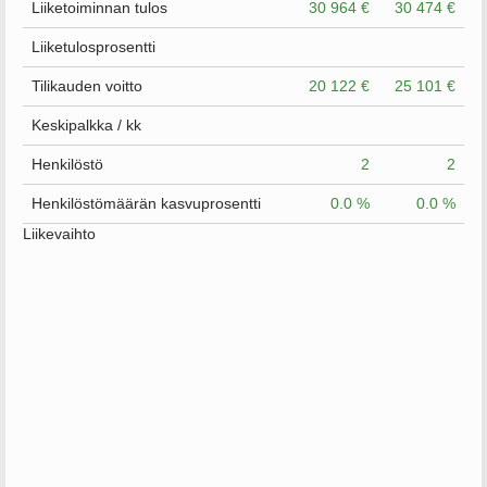
Liiketoiminnan tulos
30 964 €
30 474 €
Liiketulosprosentti
Tilikauden voitto
20 122 €
25 101 €
Keskipalkka / kk
Henkilöstö
2
2
Henkilöstömäärän kasvuprosentti
0.0 %
0.0 %
Liikevaihto