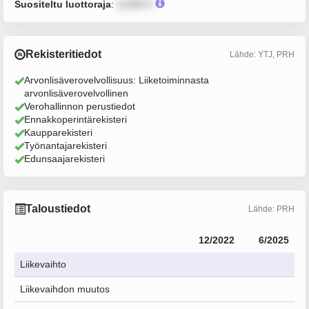
Suositeltu luottoraja
:
12345 €
Rekisteritiedot
Lähde: YTJ, PRH
Arvonlisäverovelvollisuus: Liiketoiminnasta
arvonlisäverovelvollinen
Verohallinnon perustiedot
Ennakkoperintärekisteri
Kaupparekisteri
Työnantajarekisteri
Edunsaajarekisteri
Taloustiedot
Lähde: PRH
12/2022
6/2025
Liikevaihto
Liikevaihdon muutos