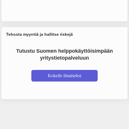
Tehosta myyntiä ja hallitse riskejä
Tutustu Suomen helppokäyttöisimpään
yritystietopalveluun
Kokeile ilmaiseksi