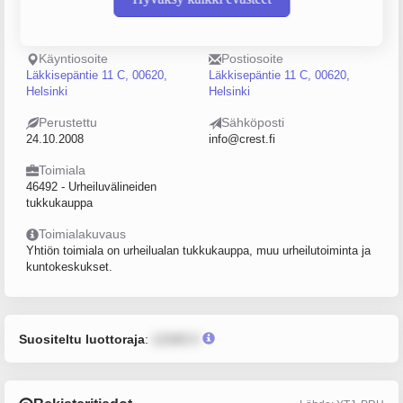
Puhelin
Sijainti
050 5403549
Helsinki
Käyntiosoite
Postiosoite
Läkkisepäntie 11 C, 00620,
Läkkisepäntie 11 C, 00620,
Helsinki
Helsinki
Perustettu
Sähköposti
24.10.2008
info@crest.fi
Toimiala
46492 - Urheiluvälineiden
tukkukauppa
Toimialakuvaus
Yhtiön toimiala on urheilualan tukkukauppa, muu urheilutoiminta ja
kuntokeskukset.
Suositeltu luottoraja
:
12345 €