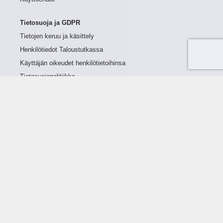
Tietosuoja ja GDPR
Tietojen keruu ja käsittely
Henkilötiedot Taloustutkassa
Käyttäjän oikeudet henkilötietoihinsa
Tietosuojapolitiikka
Tietoturvapolitiikka
Evästeet
Tutustu palveluun
Ratkaisut
Tietoa palvelusta
Luottorajan määrittely
Tunnusluvut
Maksuviiveet
Hinnasto
Päivitykset