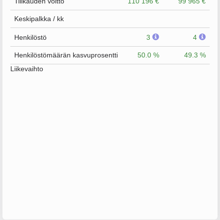
Tilikauden voitto
110 196 €
99 965 €
Keskipalkka / kk
Henkilöstö
3
4
Henkilöstömäärän kasvuprosentti
50.0 %
49.3 %
Liikevaihto