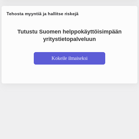
Tehosta myyntiä ja hallitse riskejä
Tutustu Suomen helppokäyttöisimpään
yritystietopalveluun
Kokeile ilmaiseksi