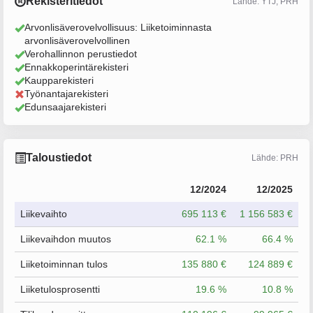
Rekisteritiedot
Lähde: YTJ, PRH
Arvonlisäverovelvollisuus: Liiketoiminnasta
arvonlisäverovelvollinen
Verohallinnon perustiedot
Ennakkoperintärekisteri
Kaupparekisteri
Työnantajarekisteri
Edunsaajarekisteri
Taloustiedot
Lähde: PRH
12/2024
12/2025
Liikevaihto
695 113 €
1 156 583 €
Liikevaihdon muutos
62.1 %
66.4 %
Liiketoiminnan tulos
135 880 €
124 889 €
Liiketulosprosentti
19.6 %
10.8 %