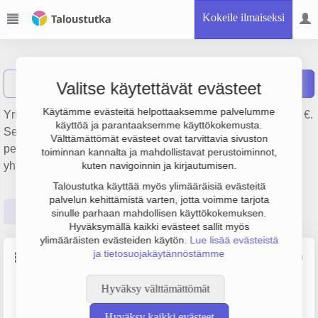
Kokeile ilmaiseksi
Crest Oy
Näytä haku
C
Raportit
Valitse käytettävät evästeet
Käytämme evästeitä helpottaaksemme palvelumme
Yrityksen Crest Oy liikevaihto on 1.2 milj. € ja tulos 125 000 €.
käyttöä ja parantaaksemme käyttökokemusta.
Sen päätoimiala on Urheiluvälineiden tukkukauppa,
Välttämättömät evästeet ovat tarvittavia sivuston
perustamisvuosi 2008 ja sijainti Helsinki. Yrityksen
toiminnan kannalta ja mahdollistavat perustoiminnot,
yhtiömuoto Osakeyhtiö (OY).
kuten navigoinnin ja kirjautumisen.
Taloustutka käyttää myös ylimääräisiä evästeitä
palvelun kehittämistä varten, jotta voimme tarjota
Perustiedot
Tilinpäätösluvut
Päättäjätiedot
sinulle parhaan mahdollisen käyttökokemuksen.
Hyväksymällä kaikki evästeet sallit myös
ylimääräisten evästeiden käytön.
Lue lisää evästeistä
ja tietosuojakäytännöstämme
Perustiedot
Lähde: YTJ, PRH, Traficom
Hyväksy välttämättömät
Y-tunnus
Henkilöstömäärä
2229221-9
0–4
Hyväksy kaikki evästeet