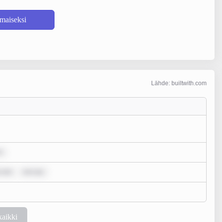
lmaiseksi
Lähde: builtwith.com
r
 dol
rem ips
kaikki