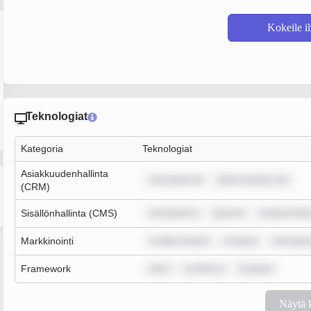
Kokeile i
Teknologiat
Kategoria
Teknologiat
Asiakkuudenhallinta
rem ipsum do
dolor sit amet, con
(CRM)
Sisällönhallinta (CMS)
rem ipsum d
ipsum d
m ipsum dolo
Markkinointi
m dolor sit ame
m ipsum
rem ipsum
Framework
rem i
m dolor si
m ipsum
Näytä 