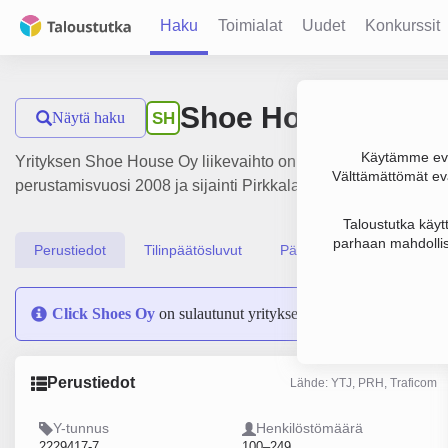
Haku
Toimialat
Uudet
Konkurssit
Shoe House Oy
Näytä haku
SH
Käytämme evä
Yrityksen Shoe House Oy liikevaihto on 16 milj. €, tulos 1.1 
Välttämättömät evä
perustamisvuosi 2008 ja sijainti Pirkkala. Yrityksen yhtiömuo
Taloustutka käyt
parhaan mahdollis
Perustiedot
Tilinpäätösluvut
Päättäjätiedot
Click Shoes Oy
on sulautunut yritykseen Shoe House Oy
Perustiedot
Lähde: YTJ, PRH, Traficom
Y-tunnus
Henkilöstömäärä
2229417-7
100–249