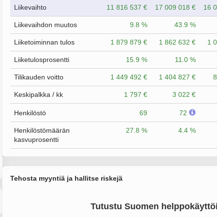
Liikevaihto
11 816 537 €
17 009 018 €
16 0
Liikevaihdon muutos
9.8 %
43.9 %
Liiketoiminnan tulos
1 879 879 €
1 862 632 €
1 
Liiketulosprosentti
15.9 %
11.0 %
Tilikauden voitto
1 449 492 €
1 404 827 €
8
Keskipalkka / kk
1 797 €
3 022 €
Henkilöstö
69
72
Henkilöstömäärän
27.8 %
4.4 %
kasvuprosentti
Tehosta myyntiä ja hallitse riskejä
Tutustu Suomen helppokäyttöi