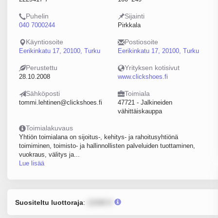
Puhelin
Sijainti
040 7000244
Pirkkala
Käyntiosoite
Postiosoite
Eerikinkatu 17, 20100, Turku
Eerikinkatu 17, 20100, Turku
Perustettu
Yrityksen kotisivut
28.10.2008
www.clickshoes.fi
Sähköposti
Toimiala
tommi.lehtinen@clickshoes.fi
47721 - Jalkineiden
vähittäiskauppa
Toimialakuvaus
Yhtiön toimialana on sijoitus-, kehitys- ja rahoitusyhtiönä
toimiminen, toimisto- ja hallinnollisten palveluiden tuottaminen,
vuokraus, välitys ja...
Lue lisää
Suositeltu luottoraja
:
12345 €