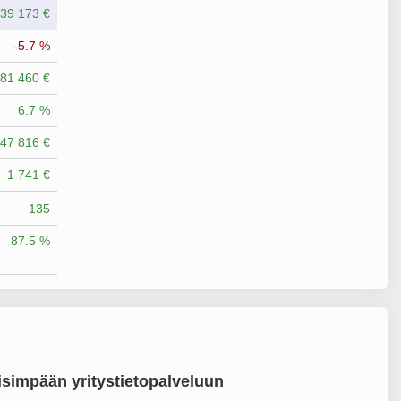
39 173 €
-5.7 %
081 460 €
6.7 %
47 816 €
1 741 €
135
87.5 %
simpään yritystietopalveluun