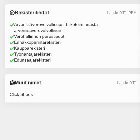
Rekisteritiedot
Lähde: YTJ, PRH
Arvonlisäverovelvollisuus: Liiketoiminnasta
arvonlisäverovelvollinen
Verohallinnon perustiedot
Ennakkoperintärekisteri
Kaupparekisteri
Työnantajarekisteri
Edunsaajarekisteri
Muut nimet
Lähde: YTJ
Click Shoes