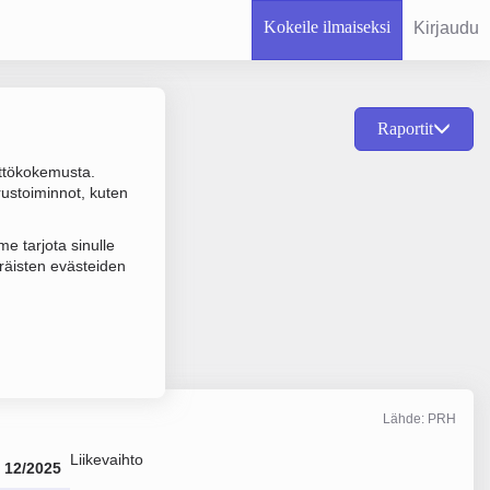
Kokeile ilmaiseksi
Kirjaudu
Raportit
ttökokemusta.
ähittäiskauppa,
rustoiminnot, kuten
e tarjota sinulle
räisten evästeiden
Lähde: PRH
Liikevaihto
12/2025