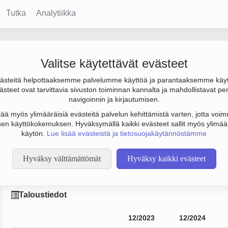
Tutka
Analytiikka
Valitse käytettävät evästeet
steitä helpottaaksemme palvelumme käyttöä ja parantaaksemme käy
milj. € ja henkilöstömäärä 135. Sen päätoimiala on Jalkineiden v
steet ovat tarvittavia sivuston toiminnan kannalta ja mahdollistavat pe
to Osakeyhtiö (OY).
navigoinnin ja kirjautumisen.
tää myös ylimääräisiä evästeitä palvelun kehittämistä varten, jotta voimm
en käyttökokemuksen. Hyväksymällä kaikki evästeet sallit myös ylimää
käytön.
Lue lisää evästeistä ja tietosuojakäytännöstämme
Hyväksy välttämättömät
Hyväksy kaikki evästeet
Taloustiedot
12/2023
12/2024