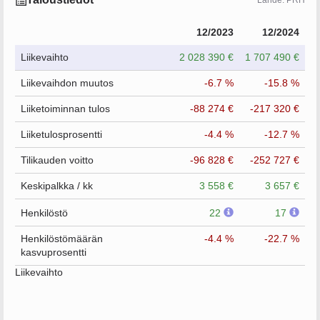
12/2023
12/2024
Liikevaihto
2 028 390 €
1 707 490 €
Liikevaihdon muutos
-6.7 %
-15.8 %
Liiketoiminnan tulos
-88 274 €
-217 320 €
Liiketulosprosentti
-4.4 %
-12.7 %
Tilikauden voitto
-96 828 €
-252 727 €
Keskipalkka / kk
3 558 €
3 657 €
Henkilöstö
22
17
Henkilöstömäärän
-4.4 %
-22.7 %
kasvuprosentti
Liikevaihto