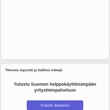
Tehosta myyntiä ja hallitse riskejä
Tutustu Suomen helppokäyttöisimpään
yritystietopalveluun
Kokeile ilmaiseksi