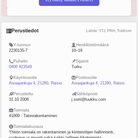
Yritys konkurssissa 27.01.2026 alkaen.
Perustiedot
Lähde: YTJ, PRH, Traficom
Y-tunnus
Henkilöstömäärä
2230135-7
10–19
Puhelin
Sijainti
0400 923549
Turku
Käyntiosoite
Postiosoite
Aisaajankuja 4, 21280, Raisio
Aisaajankuja 4, 21280, Raisio
Perustettu
Sähköposti
31.10.2008
j.sorri@luukku.com
Toimiala
41000 - Talonrakentaminen
Toimialakuvaus
Yhtiön toimiala on rakentaminen ja kiinteistöjen hallinnointi,
vuokraus ja myynti sekä kaikki laillinen liiketoiminta.