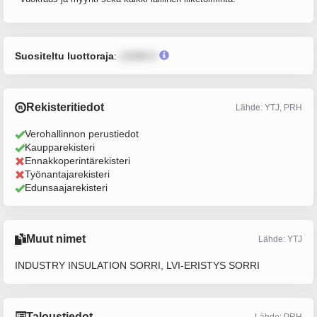
Suositeltu luottoraja
:
12345 €
Rekisteritiedot
Lähde: YTJ, PRH
Verohallinnon perustiedot
Kaupparekisteri
Ennakkoperintärekisteri
Työnantajarekisteri
Edunsaajarekisteri
Muut nimet
Lähde: YTJ
INDUSTRY INSULATION SORRI, LVI-ERISTYS SORRI
Taloustiedot
Lähde: PRH