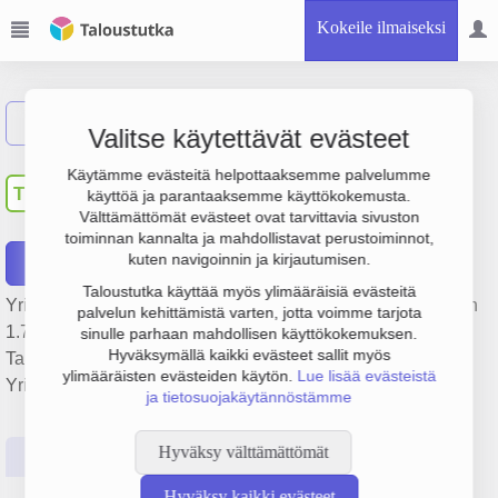
Kokeile ilmaiseksi
Näytä haku
Valitse käytettävät evästeet
TEOLLISUUS ERISTYS
Käytämme evästeitä helpottaaksemme palvelumme
TE
käyttöä ja parantaaksemme käyttökokemusta.
SORRI OY
Välttämättömät evästeet ovat tarvittavia sivuston
toiminnan kannalta ja mahdollistavat perustoiminnot,
kuten navigoinnin ja kirjautumisen.
Raportit
Taloustutka käyttää myös ylimääräisiä evästeitä
Yrityksen TEOLLISUUS ERISTYS SORRI OY liikevaihto on
palvelun kehittämistä varten, jotta voimme tarjota
1.7 milj. € ja tulos -217 000 €. Sen päätoimiala on
sinulle parhaan mahdollisen käyttökokemuksen.
Hyväksymällä kaikki evästeet sallit myös
Talonrakentaminen, perustamisvuosi 2008 ja sijainti Turku.
ylimääräisten evästeiden käytön.
Lue lisää evästeistä
Yrityksen yhtiömuoto Osakeyhtiö (OY).
ja tietosuojakäytännöstämme
Hyväksy välttämättömät
Perustiedot
Tilinpäätösluvut
Päättäjätiedot
Hyväksy kaikki evästeet