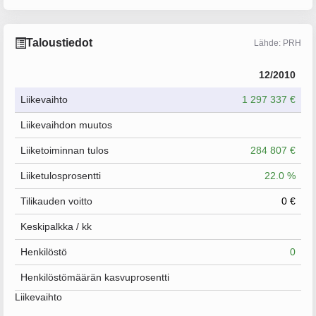
Taloustiedot
Lähde: PRH
12/2010
Liikevaihto
1 297 337 €
Liikevaihdon muutos
Liiketoiminnan tulos
284 807 €
Liiketulosprosentti
22.0 %
Tilikauden voitto
0 €
Keskipalkka / kk
Henkilöstö
0
Henkilöstömäärän kasvuprosentti
Liikevaihto