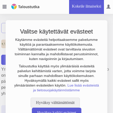
Kokeile ilmaiseksi
Näytä haku
Valitse käytettävät evästeet
Kiinteistö Oy Lielahden
Käytämme evästeitä helpottaaksemme palvelumme
käyttöä ja parantaaksemme käyttökokemusta.
Kauppapuisto 1
Välttämättömät evästeet ovat tarvittavia sivuston
toiminnan kannalta ja mahdollistavat perustoiminnot,
kuten navigoinnin ja kirjautumisen.
Raportit
Taloustutka käyttää myös ylimääräisiä evästeitä
Yrityksen Kiinteistö Oy Lielahden Kauppapuisto 1 liikevaihto
palvelun kehittämistä varten, jotta voimme tarjota
on 1.3 milj. €, tulos 285 000 € ja henkilöstömäärä 0. Sen
sinulle parhaan mahdollisen käyttökokemuksen.
Hyväksymällä kaikki evästeet sallit myös
päätoimiala on Muu kiinteistöjen vuokraus ja hallinta,
ylimääräisten evästeiden käytön.
Lue lisää evästeistä
perustamisvuosi 2008 ja sijainti Helsinki. Yrityksen
ja tietosuojakäytännöstämme
yhtiömuoto Keskinäinen kiinteistöosakeyhtiö (KKOY).
Hyväksy välttämättömät
Perustiedot
Tilinpäätösluvut
Päättäjätiedot
Hyväksy kaikki evästeet