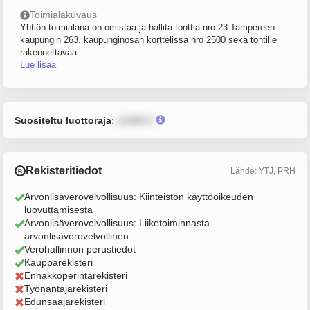
Toimialakuvaus
Yhtiön toimialana on omistaa ja hallita tonttia nro 23 Tampereen
kaupungin 263. kaupunginosan korttelissa nro 2500 sekä tontille
rakennettavaa...
Lue lisää
Suositeltu luottoraja
:
12345 €
Rekisteritiedot
Lähde: YTJ, PRH
Arvonlisäverovelvollisuus: Kiinteistön käyttöoikeuden
luovuttamisesta
Arvonlisäverovelvollisuus: Liiketoiminnasta
arvonlisäverovelvollinen
Verohallinnon perustiedot
Kaupparekisteri
Ennakkoperintärekisteri
Työnantajarekisteri
Edunsaajarekisteri