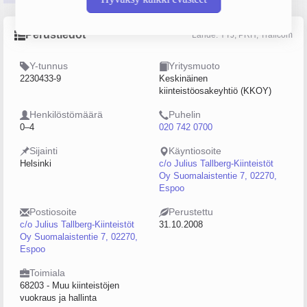
Perustiedot
Lähde: YTJ, PRH, Traficom
Y-tunnus
Yritysmuoto
2230433-9
Keskinäinen
kiinteistöosakeyhtiö (KKOY)
Henkilöstömäärä
Puhelin
0–4
020 742 0700
Sijainti
Käyntiosoite
Helsinki
c/o Julius Tallberg-Kiinteistöt
Oy Suomalaistentie 7, 02270,
Espoo
Postiosoite
Perustettu
c/o Julius Tallberg-Kiinteistöt
31.10.2008
Oy Suomalaistentie 7, 02270,
Espoo
Toimiala
68203 - Muu kiinteistöjen
vuokraus ja hallinta