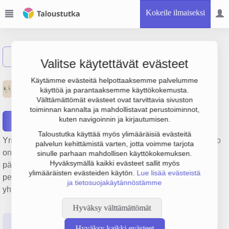
Kokeile ilmaiseksi
Näytä haku
Valitse käytettävät evästeet
Kiinteistö Oy Lielahden
Käytämme evästeitä helpottaaksemme palvelumme
käyttöä ja parantaaksemme käyttökokemusta.
Kauppapuisto 2
Välttämättömät evästeet ovat tarvittavia sivuston
toiminnan kannalta ja mahdollistavat perustoiminnot,
kuten navigoinnin ja kirjautumisen.
Raportit
Taloustutka käyttää myös ylimääräisiä evästeitä
Yrityksen Kiinteistö Oy Lielahden Kauppapuisto 2 liikevaihto
palvelun kehittämistä varten, jotta voimme tarjota
on 375 000 €, tulos 70 000 € ja henkilöstömäärä 0. Sen
sinulle parhaan mahdollisen käyttökokemuksen.
Hyväksymällä kaikki evästeet sallit myös
päätoimiala on Muu kiinteistöjen vuokraus ja hallinta,
ylimääräisten evästeiden käytön.
Lue lisää evästeistä
perustamisvuosi 2008 ja sijainti Helsinki. Yrityksen
ja tietosuojakäytännöstämme
yhtiömuoto Keskinäinen kiinteistöosakeyhtiö (KKOY).
Hyväksy välttämättömät
Perustiedot
Tilinpäätösluvut
Päättäjätiedot
Hyväksy kaikki evästeet