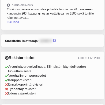
Toimialakuvaus
Yhtiön toimialana on omistaa ja hallita tonttia nro 24 Tampereen
kaupungin 263. kaupunginosan korttelissa nro 2500 sekä tontille
rakennettavaa...
Lue lisää
Suositeltu luottoraja
:
12345 €
Rekisteritiedot
Lähde: YTJ, PRH
Arvonlisäverovelvollisuus: Kiinteistön käyttöoikeuden
luovuttamisesta
Verohallinnon perustiedot
Kaupparekisteri
Ennakkoperintärekisteri
Työnantajarekisteri
Edunsaajarekisteri