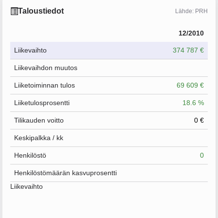
Taloustiedot
Lähde: PRH
12/2010
Liikevaihto
374 787 €
Liikevaihdon muutos
Liiketoiminnan tulos
69 609 €
Liiketulosprosentti
18.6 %
Tilikauden voitto
0 €
Keskipalkka / kk
Henkilöstö
0
Henkilöstömäärän kasvuprosentti
Liikevaihto