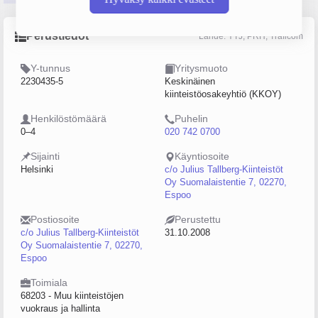
Perustiedot
Lähde: YTJ, PRH, Traficom
Y-tunnus
Yritysmuoto
2230435-5
Keskinäinen
kiinteistöosakeyhtiö (KKOY)
Henkilöstömäärä
Puhelin
0–4
020 742 0700
Sijainti
Käyntiosoite
Helsinki
c/o Julius Tallberg-Kiinteistöt
Oy Suomalaistentie 7, 02270,
Espoo
Postiosoite
Perustettu
c/o Julius Tallberg-Kiinteistöt
31.10.2008
Oy Suomalaistentie 7, 02270,
Espoo
Toimiala
68203 - Muu kiinteistöjen
vuokraus ja hallinta