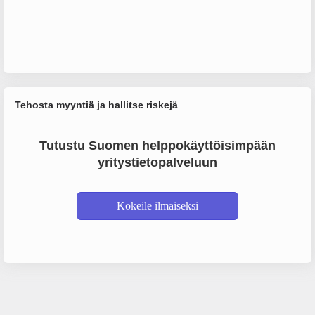
Tehosta myyntiä ja hallitse riskejä
Tutustu Suomen helppokäyttöisimpään
yritystietopalveluun
Kokeile ilmaiseksi