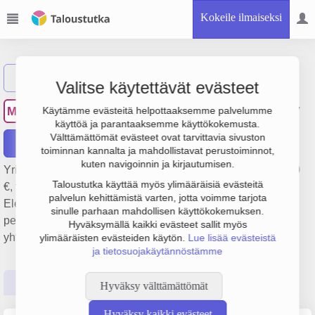
Kokeile ilmaiseksi
Näytä haku
Valitse käytettävät evästeet
Mittarikorjaamo Palanto Oy
MP
Käytämme evästeitä helpottaaksemme palvelumme
käyttöä ja parantaaksemme käyttökokemusta.
Välttämättömät evästeet ovat tarvittavia sivuston
Raportit
toiminnan kannalta ja mahdollistavat perustoiminnot,
kuten navigoinnin ja kirjautumisen.
Yrityksen Mittarikorjaamo Palanto Oy liikevaihto on 316 000
Taloustutka käyttää myös ylimääräisiä evästeitä
€, tulos -37 000 € ja henkilöstömäärä 3. Sen päätoimiala on
palvelun kehittämistä varten, jotta voimme tarjota
Elektronisten ja optisten laitteiden korjaus ja huolto,
sinulle parhaan mahdollisen käyttökokemuksen.
perustamisvuosi 2008 ja sijainti Tampere. Yrityksen
Hyväksymällä kaikki evästeet sallit myös
yhtiömuoto Osakeyhtiö (OY).
ylimääräisten evästeiden käytön.
Lue lisää evästeistä
ja tietosuojakäytännöstämme
Perustiedot
Tilinpäätösluvut
Päättäjätiedot
Hyväksy välttämättömät
Hyväksy kaikki evästeet