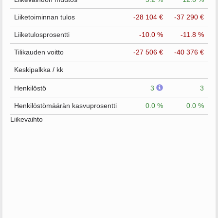
Liiketoiminnan tulos
-28 104 €
-37 290 €
Liiketulosprosentti
-10.0 %
-11.8 %
Tilikauden voitto
-27 506 €
-40 376 €
Keskipalkka / kk
Henkilöstö
3
3
Henkilöstömäärän kasvuprosentti
0.0 %
0.0 %
Liikevaihto