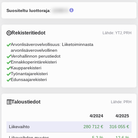
Suositeltu luottoraja
:
12345 €
Rekisteritiedot
Lähde: YTJ, PRH
Arvonlisäverovelvollisuus: Liiketoiminnasta
arvonlisäverovelvollinen
Verohallinnon perustiedot
Ennakkoperintärekisteri
Kaupparekisteri
Työnantajarekisteri
Edunsaajarekisteri
Taloustiedot
Lähde: PRH
4/2024
4/2025
Liikevaihto
280 712 €
316 055 €
Liikevaihdon muutos
5.2 %
12.6 %