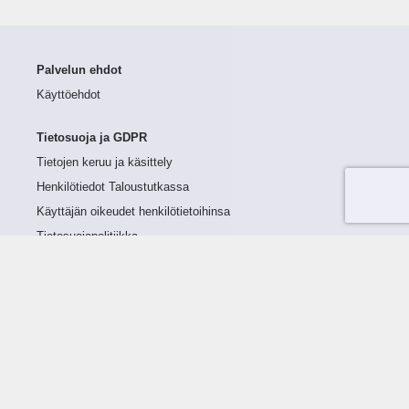
Palvelun ehdot
Käyttöehdot
Tietosuoja ja GDPR
Tietojen keruu ja käsittely
Henkilötiedot Taloustutkassa
Käyttäjän oikeudet henkilötietoihinsa
Tietosuojapolitiikka
Tietoturvapolitiikka
Evästeet
Tutustu palveluun
Ratkaisut
Tietoa palvelusta
Luottorajan määrittely