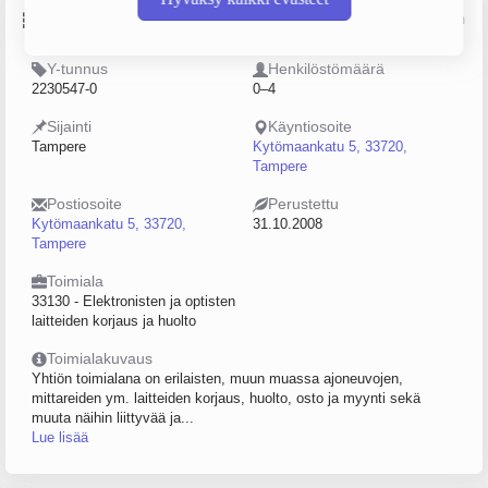
Perustiedot
Lähde: YTJ, PRH, Traficom
Y-tunnus
Henkilöstömäärä
2230547-0
0–4
Sijainti
Käyntiosoite
Tampere
Kytömaankatu 5, 33720,
Tampere
Postiosoite
Perustettu
Kytömaankatu 5, 33720,
31.10.2008
Tampere
Toimiala
33130 - Elektronisten ja optisten
laitteiden korjaus ja huolto
Toimialakuvaus
Yhtiön toimialana on erilaisten, muun muassa ajoneuvojen,
mittareiden ym. laitteiden korjaus, huolto, osto ja myynti sekä
muuta näihin liittyvää ja...
Lue lisää