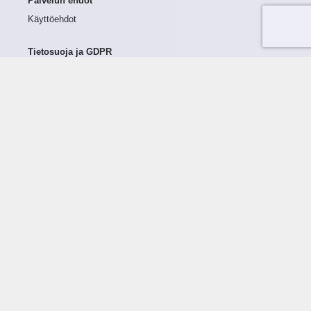
Palvelun ehdot
Käyttöehdot
Tietosuoja ja GDPR
Tietojen keruu ja käsittely
Henkilötiedot Taloustutkassa
Käyttäjän oikeudet henkilötietoihinsa
Tietosuojapolitiikka
Tietoturvapolitiikka
Evästeet
Tutustu palveluun
Ratkaisut
Tietoa palvelusta
Luottorajan määrittely
Tunnusluvut
Maksuviiveet
Hinnasto