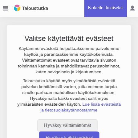
Kokeile ilmaiseksi
Valitse käytettävät evästeet
Käytämme evästeitä helpottaaksemme palvelumme
käyttöä ja parantaaksemme käyttökokemusta.
Joudumme käyttämään botinestovarmennusta sivustollamme.
Välttämättömät evästeet ovat tarvittavia sivuston
Suoritathan alla olevan varmistuksen.
toiminnan kannalta ja mahdollistavat perustoiminnot,
kuten navigoinnin ja kirjautumisen.
Taloustutka käyttää myös ylimääräisiä evästeitä
palvelun kehittämistä varten, jotta voimme tarjota
sinulle parhaan mahdollisen käyttökokemuksen.
Hyväksymällä kaikki evästeet sallit myös
ylimääräisten evästeiden käytön.
Lue lisää evästeistä
ja tietosuojakäytännöstämme
Hyväksy välttämättömät
Hyväksy kaikki evästeet