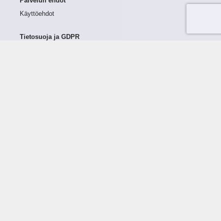
Palvelun ehdot
Käyttöehdot
Tietosuoja ja GDPR
Tietojen keruu ja käsittely
Henkilötiedot Taloustutkassa
Käyttäjän oikeudet henkilötietoihinsa
Tietosuojapolitiikka
Tietoturvapolitiikka
Evästeet
Tutustu palveluun
Ratkaisut
Tietoa palvelusta
Luottorajan määrittely
Tunnusluvut
Maksuviiveet
Hinnasto