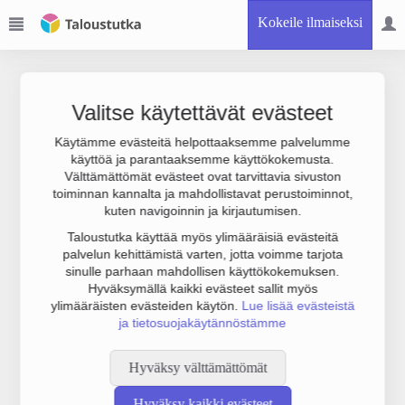
Kokeile ilmaiseksi
Valitse käytettävät evästeet
Käytämme evästeitä helpottaaksemme palvelumme
käyttöä ja parantaaksemme käyttökokemusta.
Joudumme käyttämään botinestovarmennusta sivustollamme.
Välttämättömät evästeet ovat tarvittavia sivuston
Suoritathan alla olevan varmistuksen.
toiminnan kannalta ja mahdollistavat perustoiminnot,
kuten navigoinnin ja kirjautumisen.
Taloustutka käyttää myös ylimääräisiä evästeitä
palvelun kehittämistä varten, jotta voimme tarjota
sinulle parhaan mahdollisen käyttökokemuksen.
Hyväksymällä kaikki evästeet sallit myös
ylimääräisten evästeiden käytön.
Lue lisää evästeistä
ja tietosuojakäytännöstämme
Hyväksy välttämättömät
Hyväksy kaikki evästeet