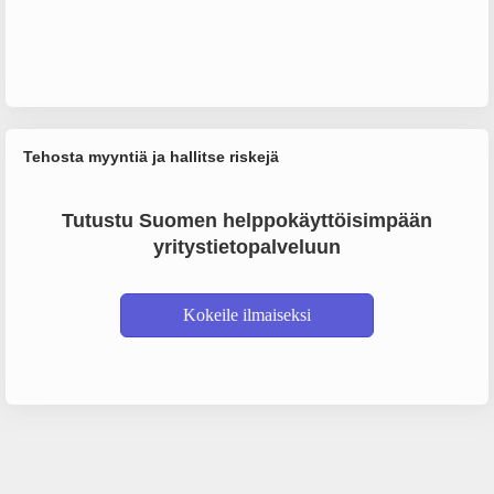
Tehosta myyntiä ja hallitse riskejä
Tutustu Suomen helppokäyttöisimpään
yritystietopalveluun
Kokeile ilmaiseksi