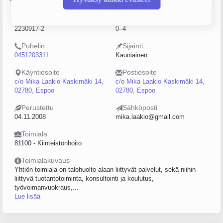
Y-tunnus
Henkilöstömäärä
2230917-2
0–4
Puhelin
Sijainti
0451203311
Kauniainen
Käyntiosoite
Postiosoite
c/o Mika Laakio Kaskimäki 14,
c/o Mika Laakio Kaskimäki 14,
02780, Espoo
02780, Espoo
Perustettu
Sähköposti
04.11.2008
mika.laakio@gmail.com
Toimiala
81100 - Kiinteistönhoito
Toimialakuvaus
Yhtiön toimiala on talohuolto-alaan liittyvät palvelut, sekä niihin
liittyvä tuotantotoiminta, konsultointi ja koulutus,
työvoimanvuokraus,...
Lue lisää