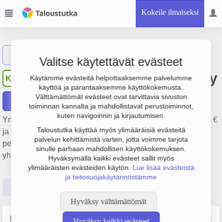
Kokeile ilmaiseksi
Näytä haku
Valitse käytettävät evästeet
Kauniaisten Talonmiehet Oy
KT
Käytämme evästeitä helpottaaksemme palvelumme
käyttöä ja parantaaksemme käyttökokemusta.
Välttämättömät evästeet ovat tarvittavia sivuston
Raportit
toiminnan kannalta ja mahdollistavat perustoiminnot,
kuten navigoinnin ja kirjautumisen.
Yrityksen Kauniaisten Talonmiehet Oy liikevaihto on 80 000 €
Taloustutka käyttää myös ylimääräisiä evästeitä
ja tulos 14 000 €. Sen päätoimiala on Kiinteistönhoito,
palvelun kehittämistä varten, jotta voimme tarjota
perustamisvuosi 2008 ja sijainti Kauniainen. Yrityksen
sinulle parhaan mahdollisen käyttökokemuksen.
yhtiömuoto Osakeyhtiö (OY).
Hyväksymällä kaikki evästeet sallit myös
ylimääräisten evästeiden käytön.
Lue lisää evästeistä
ja tietosuojakäytännöstämme
Perustiedot
Tilinpäätösluvut
Päättäjätiedot
Hyväksy välttämättömät
Perustiedot
Lähde: YTJ, PRH, Traficom
Hyväksy kaikki evästeet