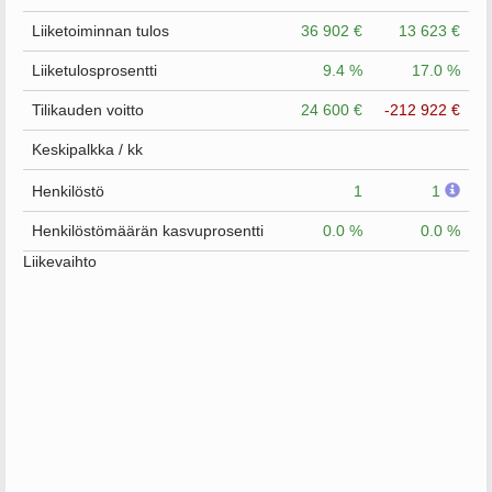
Liiketoiminnan tulos
36 902 €
13 623 €
Liiketulosprosentti
9.4 %
17.0 %
Tilikauden voitto
24 600 €
-212 922 €
Keskipalkka / kk
Henkilöstö
1
1
Henkilöstömäärän kasvuprosentti
0.0 %
0.0 %
Liikevaihto