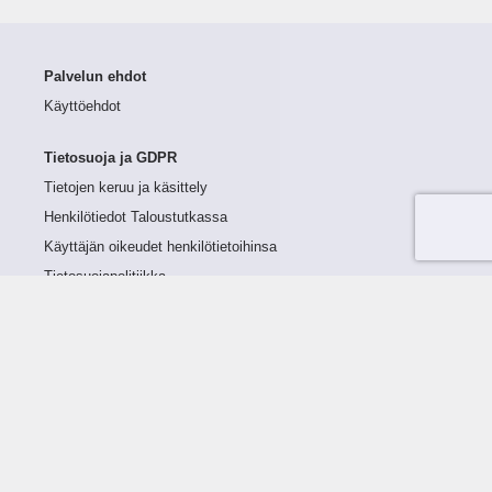
Palvelun ehdot
Käyttöehdot
Tietosuoja ja GDPR
Tietojen keruu ja käsittely
Henkilötiedot Taloustutkassa
Käyttäjän oikeudet henkilötietoihinsa
Tietosuojapolitiikka
Tietoturvapolitiikka
Evästeet
Tutustu palveluun
Ratkaisut
Tietoa palvelusta
Luottorajan määrittely