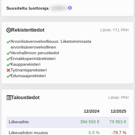
Suositeltu luottoraja
:
12345 €
Rekisteritiedot
Lähde: YTJ, PRH
Arvonlisäverovelvollisuus: Liiketoiminnasta
arvonlisäverovelvollinen
Verohallinnon perustiedot
Ennakkoperintärekisteri
Kaupparekisteri
Työnantajarekisteri
Edunsaajarekisteri
Taloustiedot
Lähde: PRH
12/2024
12/2025
Liikevaihto
394 550 €
79 953 €
Liikevaihdon muutos
5.0 %
-79.7 %