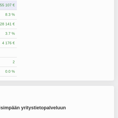
55 107 €
8.3 %
28 141 €
3.7 %
4 176 €
2
0.0 %
simpään yritystietopalveluun