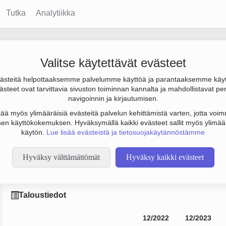
Tutka
Analytiikka
s & Investments Oy
Valitse käytettävät evästeet
steitä helpottaaksemme palvelumme käyttöä ja parantaaksemme käy
 755 000 €, tulos 28 000 € ja henkilöstömäärä 2. Sen päätoimia
steet ovat tarvittavia sivuston toiminnan kannalta ja mahdollistavat pe
ksen yhtiömuoto Osakeyhtiö (OY).
navigoinnin ja kirjautumisen.
tää myös ylimääräisiä evästeitä palvelun kehittämistä varten, jotta voimm
en käyttökokemuksen. Hyväksymällä kaikki evästeet sallit myös ylimää
käytön.
Lue lisää evästeistä ja tietosuojakäytännöstämme
Hyväksy välttämättömät
Hyväksy kaikki evästeet
Taloustiedot
12/2022
12/2023