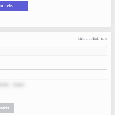
lmaiseksi
Lähde: builtwith.com
um dol
m ipsu
kaikki