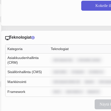
Kokeile i
Teknologiat
Kategoria
Teknologiat
Asiakkuudenhallinta
rem ipsum do
r sit amet, conse
(CRM)
Sisällönhallinta (CMS)
sum dolo
m ipsum
m dolor si
Markkinointi
rem ipsum dolor sit
ipsum
rem ips
Framework
rem i
sum dolor s
ipsum d
Näytä 