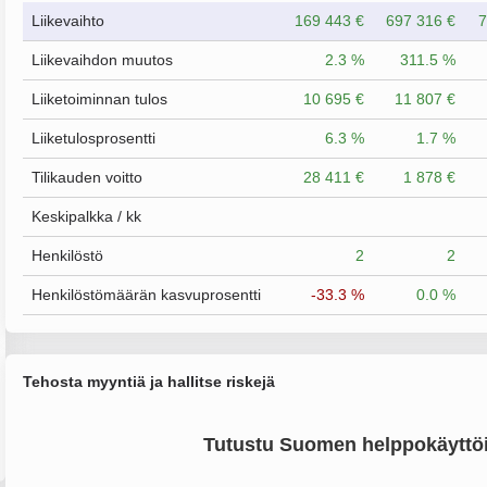
Liikevaihto
169 443 €
697 316 €
7
Liikevaihdon muutos
2.3 %
311.5 %
Liiketoiminnan tulos
10 695 €
11 807 €
Liiketulosprosentti
6.3 %
1.7 %
Tilikauden voitto
28 411 €
1 878 €
Keskipalkka / kk
Henkilöstö
2
2
Henkilöstömäärän kasvuprosentti
-33.3 %
0.0 %
Tehosta myyntiä ja hallitse riskejä
Tutustu Suomen helppokäyttöi