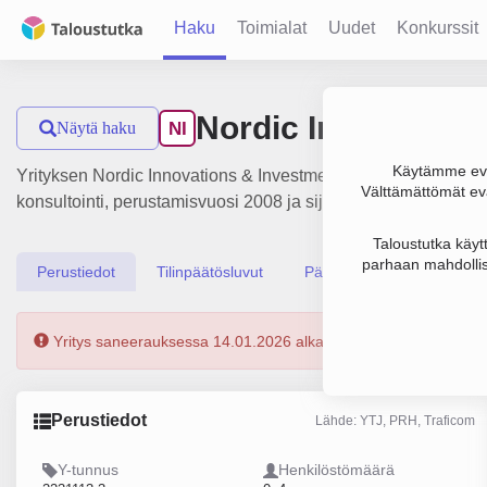
Haku
Toimialat
Uudet
Konkurssit
Nordic Innovation
Näytä haku
NI
Käytämme evä
Yrityksen Nordic Innovations & Investments Oy liikevaihto on
Välttämättömät evä
konsultointi, perustamisvuosi 2008 ja sijainti Kajaani. Yrity
Taloustutka käyt
parhaan mahdollis
Perustiedot
Tilinpäätösluvut
Päättäjätiedot
Yritys saneerauksessa 14.01.2026 alkaen.
Perustiedot
Lähde: YTJ, PRH, Traficom
Y-tunnus
Henkilöstömäärä