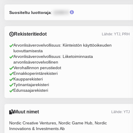
Suositeltu luottoraja
:
12345 €
Rekisteritiedot
Lähde: YTJ, PRH
Arvonlisäverovelvollisuus: Kiinteistön käyttöoikeuden
luovuttamisesta
Arvonlisäverovelvollisuus: Liiketoiminnasta
arvonlisäverovelvollinen
Verohallinnon perustiedot
Ennakkoperintärekisteri
Kaupparekisteri
Työnantajarekisteri
Edunsaajarekisteri
Muut nimet
Lähde: YTJ
Nordic Creative Ventures, Nordic Game Hub, Nordic
Innovations & Investments Ab