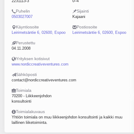
2231113-3
0–4
Puhelin
Sijainti
0503027007
Kajaani
Käyntiosoite
Postiosoite
Leirimetsäntie 6, 02600, Espoo
Leirimetsäntie 6, 02600, Espoo
Perustettu
04.11.2008
Yrityksen kotisivut
www.nordiccreativeventures.com
Sähköposti
contact@nordiccreativeventures.com
Toimiala
70200 - Liikkeenjohdon
konsultointi
Toimialakuvaus
Yhtiön toimiala on muu liikkeenjohdon konsultointi ja kaikki muu
laillinen liiketoiminta.