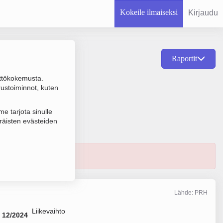
Kokeile ilmaiseksi
Kirjaudu
Raportit
ttökokemusta.
la on Liikkeenjohdon
rustoiminnot, kuten
e tarjota sinulle
räisten evästeiden
Lähde: PRH
Liikevaihto
12/2024