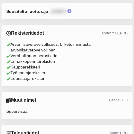
Suositeltu luottoraja
:
12345 €
Rekisteritiedot
Lähde: YTJ, PRH
Arvonlisäverovelvollisuus: Liiketoiminnasta
arvonlisäverovelvollinen
Verohallinnon perustiedot
Ennakkoperintärekisteri
Kaupparekisteri
Työnantajarekisteri
Edunsaajarekisteri
Muut nimet
Lähde: YTJ
Supervisual
Taloustiedot
Lähde: PRH