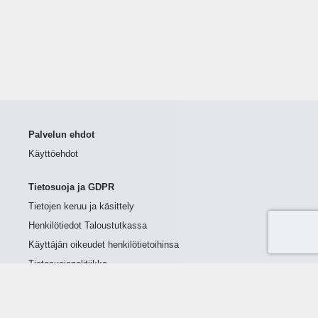
Palvelun ehdot
Käyttöehdot
Tietosuoja ja GDPR
Tietojen keruu ja käsittely
Henkilötiedot Taloustutkassa
Käyttäjän oikeudet henkilötietoihinsa
Tietosuojapolitiikka
Tietoturvapolitiikka
Evästeet