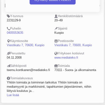
Perustiedot
Lähde: YTJ, PRH, Traficom
Y-tunnus
Henkilöstömäärä
2231129-9
20–49
Puhelin
Sijainti
0405553635
Kuopio
Käyntiosoite
Postiosoite
Viestikatu 7, 70600, Kuopio
Viestikatu 7, 70600, Kuopio
Perustettu
Yrityksen kotisivut
04.11.2008
www.mediateko.fi
Sähköposti
Toimiala
teemu.kontkanen@mediateko.fi
73111 - Suora- ja ulkomainonta
Toimialakuvaus
Yhtiön toimiala ja toiminnan tarkoitus Yhtiön toimiala on
mediamyynti ja markkinointi, tapahtumien järjestäminen, niihin
liittyvä koulutus ja...
Lue lisää