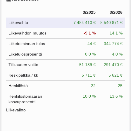
3/2025
3/2026
Liikevaihto
7 484 410 €
8 540 871 €
Liikevaihdon muutos
-9.1 %
14.1 %
Liiketoiminnan tulos
44 €
344 774 €
Liiketulosprosentti
0.0 %
4.0 %
Tilikauden voitto
51 139 €
291 470 €
Keskipalkka / kk
5 711 €
5 621 €
Henkilöstö
22
25
Henkilöstömäärän
10.0 %
13.6 %
kasvuprosentti
Liikevaihto