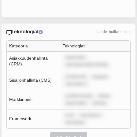
Teknologiat
Lähde: builtwith.com
Kategoria
Teknologiat
ipsum dolo
Asiakkuudenhallinta
(CRM)
rem ipsum dolor sit amet
m ipsum do
m ipsum
Sisällönhallinta (CMS)
sum dolor s
m dolor sit ame
ipsum
Markkinointi
ipsum dolor
rem ips
m ip
sum dolor s
Framework
rem ipsum