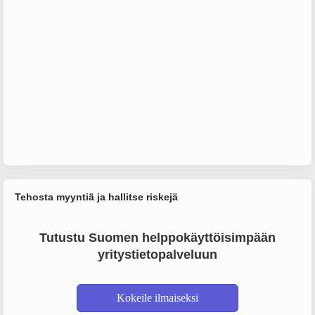
Tehosta myyntiä ja hallitse riskejä
Tutustu Suomen helppokäyttöisimpään
yritystietopalveluun
Kokeile ilmaiseksi