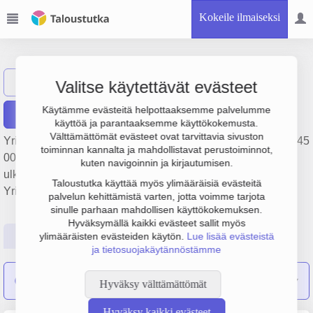
Kokeile ilmaiseksi
MT Mediateko Oy
Näytä haku
Valitse käytettävät evästeet
Käytämme evästeitä helpottaaksemme palvelumme
Raportit
käyttöä ja parantaaksemme käyttökokemusta.
Välttämättömät evästeet ovat tarvittavia sivuston
Yrityksen MT Mediateko Oy liikevaihto on 8.5 milj. €, tulos 345
toiminnan kannalta ja mahdollistavat perustoiminnot,
000 € ja henkilöstömäärä 25. Sen päätoimiala on Suora- ja
kuten navigoinnin ja kirjautumisen.
ulkomainonta, perustamisvuosi 2008 ja sijainti Kuopio.
Taloustutka käyttää myös ylimääräisiä evästeitä
Yrityksen yhtiömuoto Osakeyhtiö (OY).
palvelun kehittämistä varten, jotta voimme tarjota
sinulle parhaan mahdollisen käyttökokemuksen.
Hyväksymällä kaikki evästeet sallit myös
Perustiedot
Tilinpäätösluvut
Päättäjätiedot
ylimääräisten evästeiden käytön.
Lue lisää evästeistä
ja tietosuojakäytännöstämme
Supervisual Oy
on sulautunut yritykseen MT Mediateko Oy
Hyväksy välttämättömät
Hyväksy kaikki evästeet