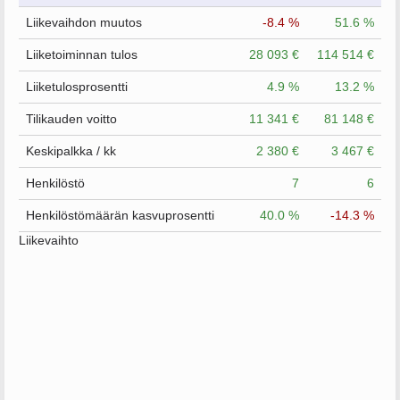
Liikevaihdon muutos
-8.4 %
51.6 %
Liiketoiminnan tulos
28 093 €
114 514 €
Liiketulosprosentti
4.9 %
13.2 %
Tilikauden voitto
11 341 €
81 148 €
Keskipalkka / kk
2 380 €
3 467 €
Henkilöstö
7
6
Henkilöstömäärän kasvuprosentti
40.0 %
-14.3 %
Liikevaihto