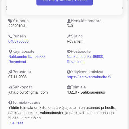
Perustiedot
Lähde: YTJ, PRH, Traficom
Y-tunnus
Henkilöstömäärä
2232010-1
5–9
Puhelin
Sijainti
0405756635
Rovaniemi
Käyntiosoite
Postiosoite
Nahkurintie 9a, 96900,
Nahkurintie 9a, 96900,
Rovaniemi
Rovaniemi
Perustettu
Yrityksen kotisivut
07.11.2008
https://lentokenttahuolto.fi/
Sähköposti
Toimiala
juha.p.puro@gmail.com
43210 - Sähköasennus
Toimialakuvaus
Yhtiön toimiala on kiitotien sähköjärjestelmien asennus ja huolto,
sähköasennukset, valomainosten ja sähkölaitteiden asennus ja
huolto, kiinteistöjen
Lue lisää