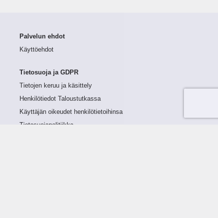
Palvelun ehdot
Käyttöehdot
Tietosuoja ja GDPR
Tietojen keruu ja käsittely
Henkilötiedot Taloustutkassa
Käyttäjän oikeudet henkilötietoihinsa
Tietosuojapolitiikka
Tietoturvapolitiikka
Evästeet
Tutustu palveluun
Ratkaisut
Tietoa palvelusta
Luottorajan määrittely