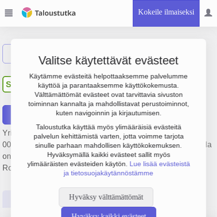
Kokeile ilmaiseksi
Näytä haku
Valitse käytettävät evästeet
Suomen lentokenttähuolto
Käytämme evästeitä helpottaaksemme palvelumme
SL
käyttöä ja parantaaksemme käyttökokemusta.
Oy
Välttämättömät evästeet ovat tarvittavia sivuston
toiminnan kannalta ja mahdollistavat perustoiminnot,
kuten navigoinnin ja kirjautumisen.
Raportit
Taloustutka käyttää myös ylimääräisiä evästeitä
Yrityksen Suomen lentokenttähuolto Oy liikevaihto on 867
palvelun kehittämistä varten, jotta voimme tarjota
000 €, tulos 115 000 € ja henkilöstömäärä 6. Sen päätoimiala
sinulle parhaan mahdollisen käyttökokemuksen.
Hyväksymällä kaikki evästeet sallit myös
on Sähköasennus, perustamisvuosi 2008 ja sijainti
ylimääräisten evästeiden käytön.
Lue lisää evästeistä
Rovaniemi. Yrityksen yhtiömuoto Osakeyhtiö (OY).
ja tietosuojakäytännöstämme
Hyväksy välttämättömät
Perustiedot
Tilinpäätösluvut
Päättäjätiedot
Hyväksy kaikki evästeet