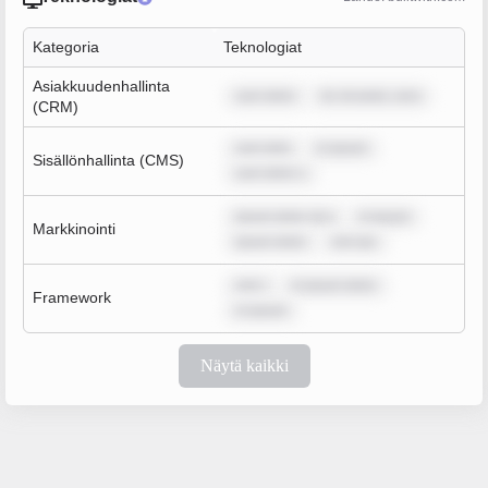
Kategoria
Teknologiat
Asiakkuudenhallinta
sum dolor
lor sit amet, cons
(CRM)
sum dolo
m ipsum
Sisällönhallinta (CMS)
sum dolor s
ipsum dolor sit a
m ipsum
Markkinointi
ipsum dolor
rem ips
rem i
m ipsum dolor
Framework
m ipsum
Näytä kaikki