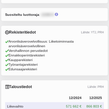
Suositeltu luottoraja
:
12345 €
Rekisteritiedot
Lähde: YTJ, PRH
Arvonlisäverovelvollisuus: Liiketoiminnasta
arvonlisäverovelvollinen
Verohallinnon perustiedot
Ennakkoperintärekisteri
Kaupparekisteri
Työnantajarekisteri
Edunsaajarekisteri
Taloustiedot
Lähde: PRH
12/2024
12/2025
Liikevaihto
571 662 €
866 803 €