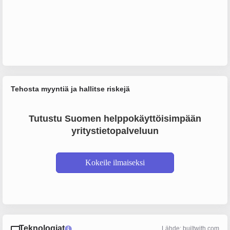
Tehosta myyntiä ja hallitse riskejä
Tutustu Suomen helppokäyttöisimpään
yritystietopalveluun
Kokeile ilmaiseksi
Teknologiat
Lähde: builtwith.com