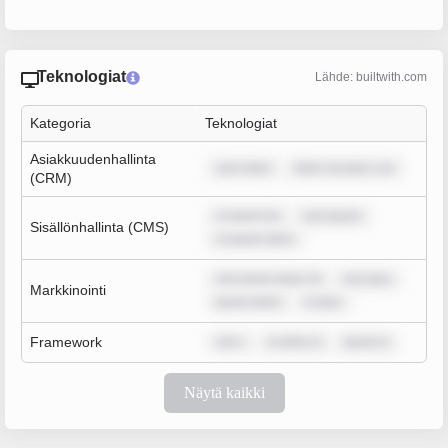
Teknologiat
Lähde: builtwith.com
Kategoria
Teknologiat
Asiakkuudenhallinta
sum dolor
dolor sit amet, con
(CRM)
m ipsum do
rem ipsum
Sisällönhallinta (CMS)
m ipsum dolor
rem ipsum dolor sit
rem ipsu
Markkinointi
ipsum dolor
m ipsu
Framework
rem i
m dolor si
ipsum d
Näytä kaikki