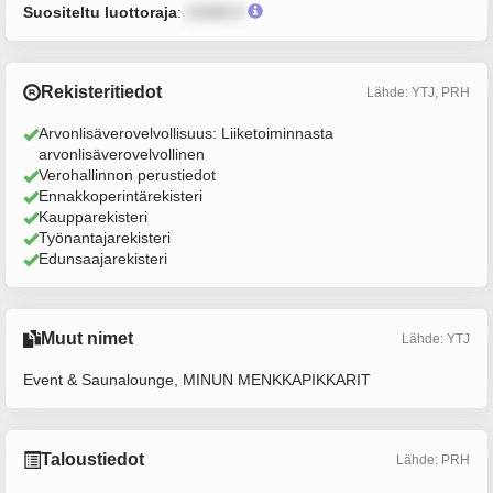
Suositeltu luottoraja
:
12345 €
Rekisteritiedot
Lähde: YTJ, PRH
Arvonlisäverovelvollisuus: Liiketoiminnasta
arvonlisäverovelvollinen
Verohallinnon perustiedot
Ennakkoperintärekisteri
Kaupparekisteri
Työnantajarekisteri
Edunsaajarekisteri
Muut nimet
Lähde: YTJ
Event & Saunalounge, MINUN MENKKAPIKKARIT
Taloustiedot
Lähde: PRH