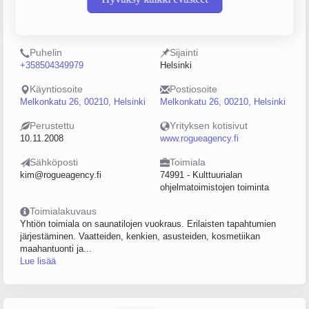
Y-tunnus
Henkilöstömäärä
2232315-0
10–19
Puhelin
Sijainti
+358504349979
Helsinki
Käyntiosoite
Postiosoite
Melkonkatu 26, 00210, Helsinki
Melkonkatu 26, 00210, Helsinki
Perustettu
Yrityksen kotisivut
10.11.2008
www.rogueagency.fi
Sähköposti
Toimiala
kim@rogueagency.fi
74991 - Kulttuurialan
ohjelmatoimistojen toiminta
Toimialakuvaus
Yhtiön toimiala on saunatilojen vuokraus. Erilaisten tapahtumien
järjestäminen. Vaatteiden, kenkien, asusteiden, kosmetiikan
maahantuonti ja...
Lue lisää