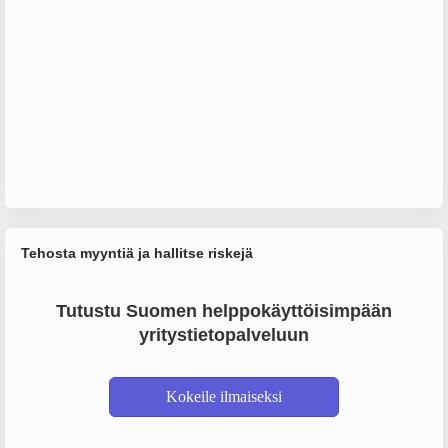
Tehosta myyntiä ja hallitse riskejä
Tutustu Suomen helppokäyttöisimpään
yritystietopalveluun
Kokeile ilmaiseksi