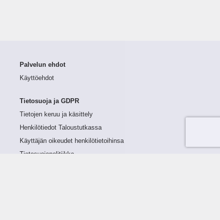
Palvelun ehdot
Käyttöehdot
Tietosuoja ja GDPR
Tietojen keruu ja käsittely
Henkilötiedot Taloustutkassa
Käyttäjän oikeudet henkilötietoihinsa
Tietosuojapolitiikka
Tietoturvapolitiikka
Evästeet
Tutustu palveluun
Ratkaisut