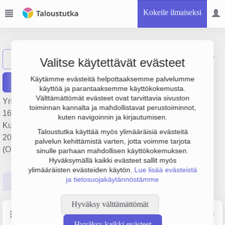
Kokeile ilmaiseksi
Rogue Agency Oy
Näytä haku
Valitse käytettävät evästeet
Käytämme evästeitä helpottaaksemme palvelumme
Raportit
käyttöä ja parantaaksemme käyttökokemusta.
Välttämättömät evästeet ovat tarvittavia sivuston
Yrityksen Rogue Agency Oy liikevaihto on 2.6 milj. €, tulos
toiminnan kannalta ja mahdollistavat perustoiminnot,
165 000 € ja henkilöstömäärä 16. Sen päätoimiala on
kuten navigoinnin ja kirjautumisen.
Kulttuurialan ohjelmatoimistojen toiminta, perustamisvuosi
Taloustutka käyttää myös ylimääräisiä evästeitä
2008 ja sijainti Helsinki. Yrityksen yhtiömuoto Osakeyhtiö
palvelun kehittämistä varten, jotta voimme tarjota
(OY).
sinulle parhaan mahdollisen käyttökokemuksen.
Hyväksymällä kaikki evästeet sallit myös
ylimääräisten evästeiden käytön.
Lue lisää evästeistä
ja tietosuojakäytännöstämme
Perustiedot
Tilinpäätösluvut
Päättäjätiedot
Hyväksy välttämättömät
Perustiedot
Lähde: YTJ, PRH, Traficom
Hyväksy kaikki evästeet