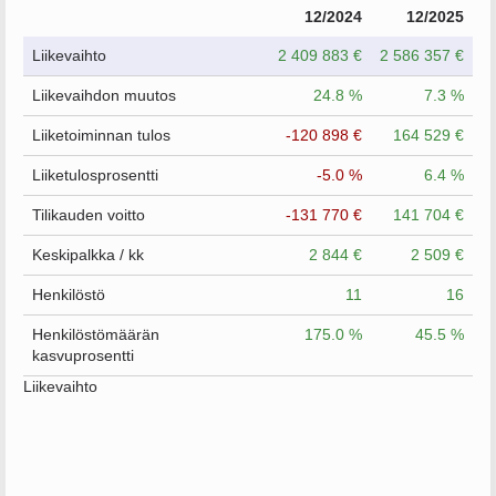
12/2024
12/2025
Liikevaihto
2 409 883 €
2 586 357 €
Liikevaihdon muutos
24.8 %
7.3 %
Liiketoiminnan tulos
-120 898 €
164 529 €
Liiketulosprosentti
-5.0 %
6.4 %
Tilikauden voitto
-131 770 €
141 704 €
Keskipalkka / kk
2 844 €
2 509 €
Henkilöstö
11
16
Henkilöstömäärän
175.0 %
45.5 %
kasvuprosentti
Liikevaihto