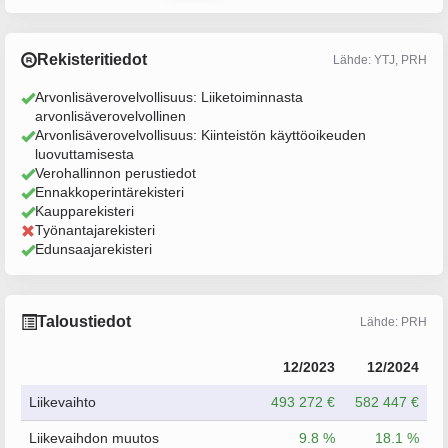
Rekisteritiedot
Lähde: YTJ, PRH
Arvonlisäverovelvollisuus: Liiketoiminnasta
arvonlisäverovelvollinen
Arvonlisäverovelvollisuus: Kiinteistön käyttöoikeuden
luovuttamisesta
Verohallinnon perustiedot
Ennakkoperintärekisteri
Kaupparekisteri
Työnantajarekisteri
Edunsaajarekisteri
Taloustiedot
Lähde: PRH
12/2023
12/2024
Liikevaihto
493 272 €
582 447 €
Liikevaihdon muutos
9.8 %
18.1 %