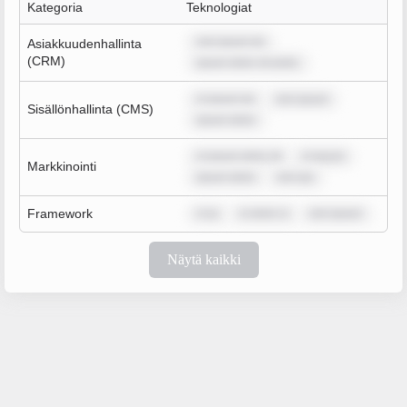
Kategoria
Teknologiat
rem ipsum do
Asiakkuudenhallinta
(CRM)
ipsum dolor sit amet,
m ipsum do
rem ipsum
Sisällönhallinta (CMS)
ipsum dolor
m ipsum dolor sit
m ipsum
Markkinointi
ipsum dolor
rem ips
Framework
m ip
m dolor si
rem ipsum
Näytä kaikki