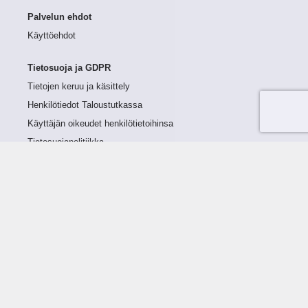
Palvelun ehdot
Käyttöehdot
Tietosuoja ja GDPR
Tietojen keruu ja käsittely
Henkilötiedot Taloustutkassa
Käyttäjän oikeudet henkilötietoihinsa
Tietosuojapolitiikka
Tietoturvapolitiikka
Evästeet
Tutustu palveluun
Ratkaisut
Tietoa palvelusta
Luottorajan määrittely
Tunnusluvut
Maksuviiveet