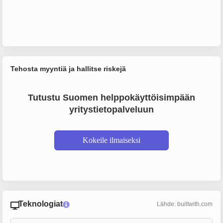
Tehosta myyntiä ja hallitse riskejä
Tutustu Suomen helppokäyttöisimpään
yritystietopalveluun
Kokeile ilmaiseksi
Teknologiat
Lähde: builtwith.com