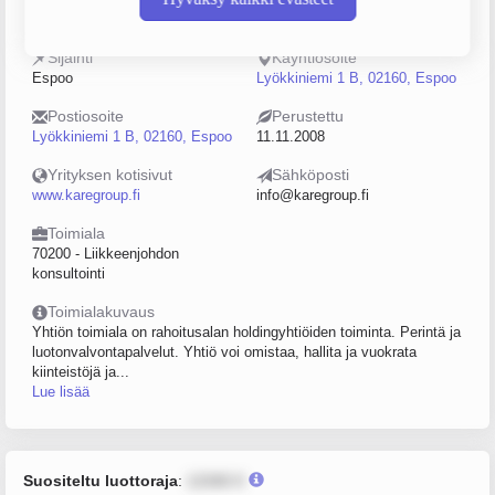
2232606-0
0–4
Sijainti
Käyntiosoite
Espoo
Lyökkiniemi 1 B, 02160, Espoo
Postiosoite
Perustettu
Lyökkiniemi 1 B, 02160, Espoo
11.11.2008
Yrityksen kotisivut
Sähköposti
www.karegroup.fi
info@karegroup.fi
Toimiala
70200 - Liikkeenjohdon
konsultointi
Toimialakuvaus
Yhtiön toimiala on rahoitusalan holdingyhtiöiden toiminta. Perintä ja
luotonvalvontapalvelut. Yhtiö voi omistaa, hallita ja vuokrata
kiinteistöjä ja...
Lue lisää
Suositeltu luottoraja
:
12345 €