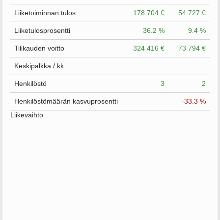
Liiketoiminnan tulos
178 704 €
54 727 €
Liiketulosprosentti
36.2 %
9.4 %
Tilikauden voitto
324 416 €
73 794 €
Keskipalkka / kk
Henkilöstö
3
2
Henkilöstömäärän kasvuprosentti
-33.3 %
Liikevaihto