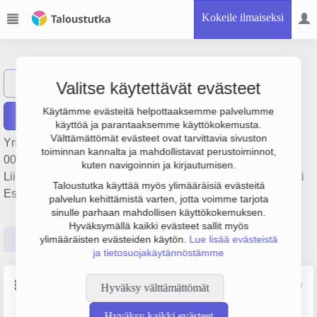
Kokeile ilmaiseksi
Kare Group Oy
Näytä haku
KG
Valitse käytettävät evästeet
Käytämme evästeitä helpottaaksemme palvelumme
Raportit
käyttöä ja parantaaksemme käyttökokemusta.
Välttämättömät evästeet ovat tarvittavia sivuston
Yrityksen Kare Group Oy liikevaihto on 582 000 €, tulos 55
toiminnan kannalta ja mahdollistavat perustoiminnot,
000 € ja henkilöstömäärä 2. Sen päätoimiala on
kuten navigoinnin ja kirjautumisen.
Liikkeenjohdon konsultointi, perustamisvuosi 2008 ja sijainti
Taloustutka käyttää myös ylimääräisiä evästeitä
Espoo. Yrityksen yhtiömuoto Osakeyhtiö (OY).
palvelun kehittämistä varten, jotta voimme tarjota
sinulle parhaan mahdollisen käyttökokemuksen.
Hyväksymällä kaikki evästeet sallit myös
Perustiedot
Tilinpäätösluvut
Päättäjätiedot
ylimääräisten evästeiden käytön.
Lue lisää evästeistä
ja tietosuojakäytännöstämme
Perustiedot
Lähde: YTJ, PRH, Traficom
Hyväksy välttämättömät
Hyväksy kaikki evästeet
Y-tunnus
Henkilöstömäärä