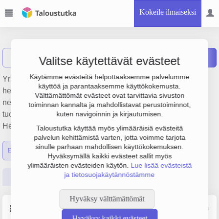
Kokeile ilmaiseksi
Nordoil Oy
Näytä haku
N
Raportit
Valitse käytettävät evästeet
Käytämme evästeitä helpottaaksemme palvelumme
Yrityksen Nordoil Oy liiketulos on 82 000 € ja
käyttöä ja parantaaksemme käyttökokemusta.
henkilöstömäärä 2. Sen päätoimiala on Kiinteiden,
Välttämättömät evästeet ovat tarvittavia sivuston
nestemäisten ja kaasumaisten polttoaineiden ja vastaavien
toiminnan kannalta ja mahdollistavat perustoiminnot,
tuotteiden tukkukauppa, perustamisvuosi 2008 ja sijainti
kuten navigoinnin ja kirjautumisen.
Helsinki. Yrityksen yhtiömuoto Osakeyhtiö (OY).
Taloustutka käyttää myös ylimääräisiä evästeitä
palvelun kehittämistä varten, jotta voimme tarjota
sinulle parhaan mahdollisen käyttökokemuksen.
Emon luvut
Konsernin luvut
Hyväksymällä kaikki evästeet sallit myös
ylimääräisten evästeiden käytön.
Lue lisää evästeistä
ja tietosuojakäytännöstämme
Perustiedot
Tilinpäätösluvut
Päättäjätiedot
Hyväksy välttämättömät
Perustiedot
Lähde: YTJ, PRH, Traficom
Hyväksy kaikki evästeet