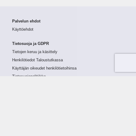
Palvelun ehdot
Käyttöehdot
Tietosuoja ja GDPR
Tietojen keruu ja käsittely
Henkilötiedot Taloustutkassa
Käyttäjän oikeudet henkilötietoihinsa
Tietosuojapolitiikka
Tietoturvapolitiikka
Evästeet
Tutustu palveluun
Ratkaisut
Tietoa palvelusta
Luottorajan määrittely