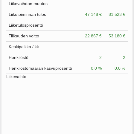
Liikevaihdon muutos
Liiketoiminnan tulos
47 148 €
81 523 €
Liiketulosprosentti
Tilikauden voitto
22 867 €
53 180 €
Keskipalkka / kk
Henkilöstö
2
2
Henkilöstömäärän kasvuprosentti
0.0 %
0.0 %
Liikevaihto