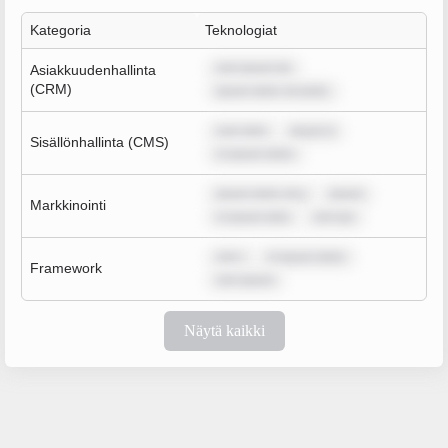
Kategoria
Teknologiat
rem ipsum do
Asiakkuudenhallinta
(CRM)
ipsum dolor sit amet,
sum dolo
ipsum d
Sisällönhallinta (CMS)
m ipsum dolor
ipsum dolor sit a
ipsum
Markkinointi
m ipsum dolo
rem ips
rem i
m ipsum dolor
Framework
rem ipsum
Näytä kaikki