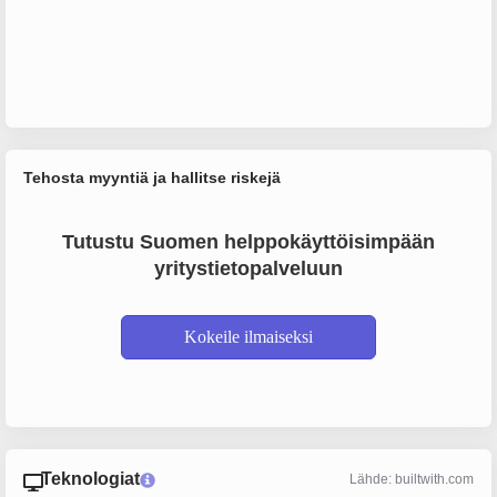
Tehosta myyntiä ja hallitse riskejä
Tutustu Suomen helppokäyttöisimpään
yritystietopalveluun
Kokeile ilmaiseksi
Teknologiat
Lähde: builtwith.com