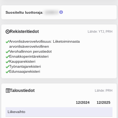
Suositeltu luottoraja
:
12345 €
Rekisteritiedot
Lähde: YTJ, PRH
Arvonlisäverovelvollisuus: Liiketoiminnasta
arvonlisäverovelvollinen
Verohallinnon perustiedot
Ennakkoperintärekisteri
Kaupparekisteri
Työnantajarekisteri
Edunsaajarekisteri
Taloustiedot
Lähde: PRH
12/2024
12/2025
Liikevaihto