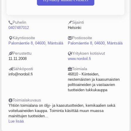
Y-tunnus
Henkilöstömäärä
2233088-7
0–4
Puhelin
Sijainti
0407487012
Helsinki
Käyntiosoite
Postiosoite
Palomäentie 8, 04600, Mäntsälä
Palomäentie 8, 04600, Mäntsälä
Perustettu
Yrityksen kotisivut
11.11.2008
www.nordoil.fi
Sähköposti
Toimiala
info@nordoil.fi
46810 - Kiinteiden,
nestemäisten ja kaasumaisten
polttoaineiden ja vastaavien
tuotteiden tukkukauppa
Toimialakuvaus
Yhtiön toimialana on öljy- ja kaasutuotteiden, kemikaalien sekä
voiteluaineiden kauppa. Toiminta käsittää muun muassa
mainittujen tuotteiden...
Lue lisää