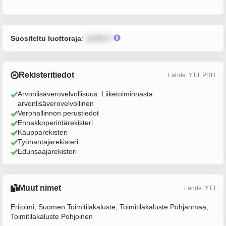
Suositeltu luottoraja
:
12345 €
Rekisteritiedot
Lähde: YTJ, PRH
Arvonlisäverovelvollisuus: Liiketoiminnasta
arvonlisäverovelvollinen
Verohallinnon perustiedot
Ennakkoperintärekisteri
Kaupparekisteri
Työnantajarekisteri
Edunsaajarekisteri
Muut nimet
Lähde: YTJ
Eritoimi, Suomen Toimitilakaluste, Toimitilakaluste Pohjanmaa,
Toimitilakaluste Pohjoinen