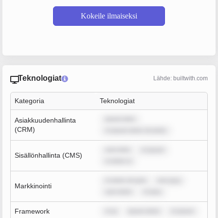
Kokeile ilmaiseksi
Teknologiat
Lähde: builtwith.com
Kategoria
Teknologiat
ipsum dolo
Asiakkuudenhallinta
(CRM)
m ipsum dolor sit amet,
sum dolo
m ipsum
Sisällönhallinta (CMS)
m dolor si
m dolor sit ame
rem ipsu
Markkinointi
sum dolor
m ipsu
Framework
m ip
ipsum dolor
m ipsum