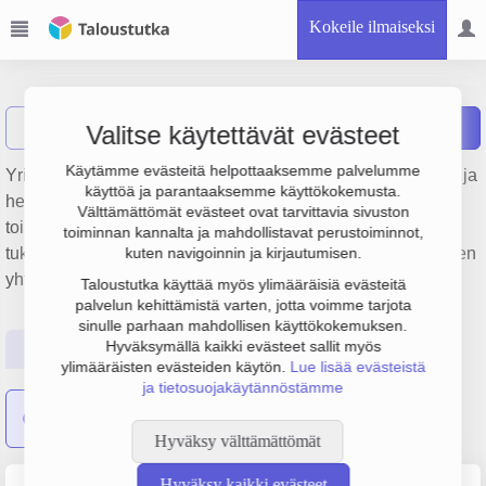
Kokeile ilmaiseksi
Stoka Oy
Näytä haku
S
Raportit
Valitse käytettävät evästeet
Käytämme evästeitä helpottaaksemme palvelumme
Yrityksen Stoka Oy liikevaihto on 3.9 milj. €, tulos -55 000 € ja
käyttöä ja parantaaksemme käyttökokemusta.
henkilöstömäärä 11. Sen päätoimiala on Huonekalujen,
Välttämättömät evästeet ovat tarvittavia sivuston
toimisto- ja myymäläkalusteiden, mattojen ja valaisimien
toiminnan kannalta ja mahdollistavat perustoiminnot,
tukkukauppa, perustamisvuosi 2008 ja sijainti Oulu. Yrityksen
kuten navigoinnin ja kirjautumisen.
yhtiömuoto Osakeyhtiö (OY).
Taloustutka käyttää myös ylimääräisiä evästeitä
palvelun kehittämistä varten, jotta voimme tarjota
sinulle parhaan mahdollisen käyttökokemuksen.
Hyväksymällä kaikki evästeet sallit myös
Perustiedot
Tilinpäätösluvut
Päättäjätiedot
ylimääräisten evästeiden käytön.
Lue lisää evästeistä
ja tietosuojakäytännöstämme
Stoka KS Oy
on sulautunut yritykseen Stoka Oy
Hyväksy välttämättömät
Hyväksy kaikki evästeet