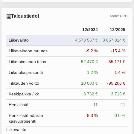
Taloustiedot
Lähde: PRH
12/2024
12/2025
Liikevaihto
4 573 567 €
3 867 814 €
Liikevaihdon muutos
-9.2 %
-15.4 %
Liiketoiminnan tulos
52 470 €
-55 171 €
Liiketulosprosentti
1.2 %
-1.4 %
Tilikauden voitto
10 083 €
-95 206 €
Keskipalkka / kk
3 762 €
3 715 €
Henkilöstö
11
11
Henkilöstömäärän
-8.3 %
0.0 %
kasvuprosentti
Liikevaihto