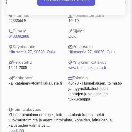
Perustiedot
Lähde: YTJ, PRH, Traficom
Y-tunnus
Henkilöstömäärä
2233644-5
10–19
Puhelin
Sijainti
0408092988
Oulu
Käyntiosoite
Postiosoite
Hiltusentie 27, 90620, Oulu
Hiltusentie 27, 90620, Oulu
Perustettu
Yrityksen kotisivut
14.11.2008
www.toimitilakaluste.fi
Sähköposti
Toimiala
kaj.katainen@toimitilakaluste.fi
46470 - Huonekalujen, toimisto-
ja myymäläkalusteiden,
mattojen ja valaisimien
tukkukauppa
Toimialakuvaus
Yhtiön toimialana on kone-, laite- ja kalustekauppa sekä
vuokraustoiminta ja agentuuritoiminta, koneiden, laitteiden ja
kalusteiden valmistus,...
Lue lisää