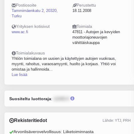
Postiosoite
Perustettu
Tammimäenkatu 2, 20320,
18.11.2008
Turku
Yrityksen kotisivut
Toimiala
www.ac.fi
47811 - Autojen ja kevyiden
moottoriajoneuvojen
vähittäiskauppa
Toimialakuvaus
Yhtiön toimialana on uusien ja käytettyjen autojen vuokraus,
myynti, rahoitus, varaosamyynti, huolto ja korjaus. Yhtiö voi
omistaa ja hallinnoida...
Lue lisää
Suositeltu luottoraja
:
12345 €
Rekisteritiedot
Lähde: YTJ, PRH
Arvonlisäverovelvollisuus: Liiketoiminnasta