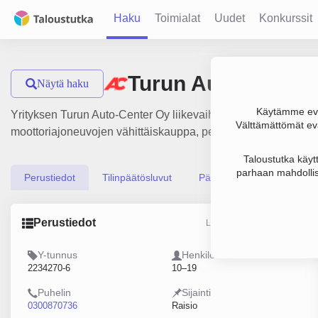
Haku
Toimialat
Uudet
Konkurssit
Turun Auto-Center
Näytä haku
Käytämme evä
Yrityksen Turun Auto-Center Oy liikevaihto on 14.5 milj. €, t
Välttämättömät evä
moottoriajoneuvojen vähittäiskauppa, perustamisvuosi 2008 ja
Taloustutka käyt
parhaan mahdollis
Perustiedot
Tilinpäätösluvut
Päättäjätiedot
Perustiedot
Lähde: YTJ, PRH, Traficom
Y-tunnus
Henkilöstömäärä
2234270-6
10–19
Puhelin
Sijainti
0300870736
Raisio