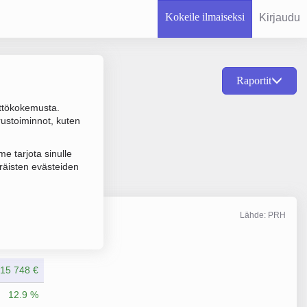
Kokeile ilmaiseksi
Kirjaudu
Raportit
ttökokemusta.
n ja kevyiden
rustoiminnot, kuten
e tarjota sinulle
räisten evästeiden
Lähde: PRH
Liikevaihto
12/2025
15 748 €
12.9 %