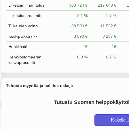
Liiketoiminnan tulos
303 724 €
217 643 €
1
Liiketulosprosentti
2.1 %
1.7 %
Tilikauden voitto
88 500 €
11 532 €
Keskipalkka / kk
3 590 €
3 257 €
Henkilöstö
15
16
Henkilöstömäärän
0.0 %
6.7 %
kasvuprosentti
Tehosta myyntiä ja hallitse riskejä
Tutustu Suomen helppokäyttöi
Kokeile i