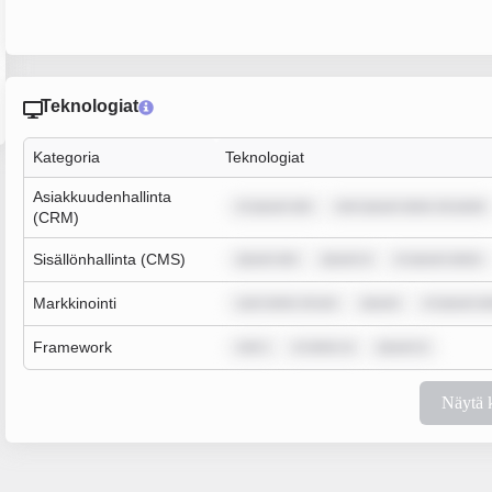
Teknologiat
Kategoria
Teknologiat
Asiakkuudenhallinta
m ipsum dol
rem ipsum dolor sit amet
(CRM)
Sisällönhallinta (CMS)
ipsum dol
ipsum d
m ipsum dolor
Markkinointi
sum dolor sit am
ipsum
m ipsum do
Framework
rem i
m dolor si
ipsum d
Näytä 