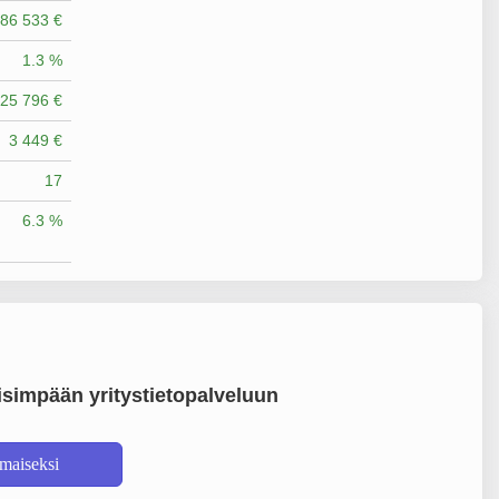
86 533 €
1.3 %
25 796 €
3 449 €
17
6.3 %
simpään yritystietopalveluun
lmaiseksi