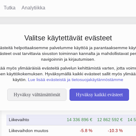
Tutka
Analytiikka
 Oy
Valitse käytettävät evästeet
steitä helpottaaksemme palvelumme käyttöä ja parantaaksemme käy
ulos 187 000 € ja henkilöstömäärä 17. Sen päätoimiala on Autoje
steet ovat tarvittavia sivuston toiminnan kannalta ja mahdollistavat pe
 sijainti Raisio. Yrityksen yhtiömuoto Osakeyhtiö (OY).
navigoinnin ja kirjautumisen.
tää myös ylimääräisiä evästeitä palvelun kehittämistä varten, jotta voimm
en käyttökokemuksen. Hyväksymällä kaikki evästeet sallit myös ylimää
käytön.
Lue lisää evästeistä ja tietosuojakäytännöstämme
Hyväksy välttämättömät
Hyväksy kaikki evästeet
Taloustiedot
12/2023
12/2024
Liikevaihto
14 336 896 €
12 862 592 €
14 5
Liikevaihdon muutos
-5.8 %
-10.3 %