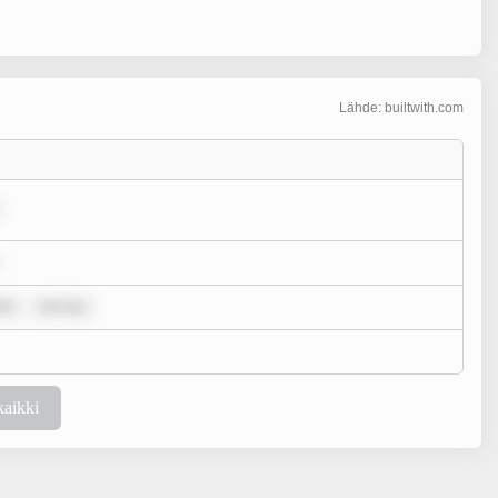
Lähde: builtwith.com
lo
rem ips
kaikki