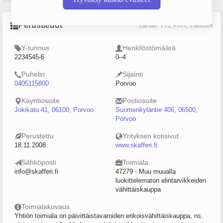
Perustiedot
Lähde: YTJ, PRH, Traficom
Y-tunnus
Henkilöstömäärä
2234545-6
0–4
Puhelin
Sijainti
0405115800
Porvoo
Käyntiosoite
Postiosoite
Jokikatu 41, 06100, Porvoo
Suomenkyläntie 406, 06500,
Porvoo
Perustettu
Yrityksen kotisivut
18.11.2008
www.skafferi.fi
Sähköposti
Toimiala
info@skafferi.fi
47279 - Muu muualla
luokittelematon elintarvikkeiden
vähittäiskauppa
Toimialakuvaus
Yhtiön toimiala on päivittäistavaroiden erikoisvähittäiskauppa, ns.