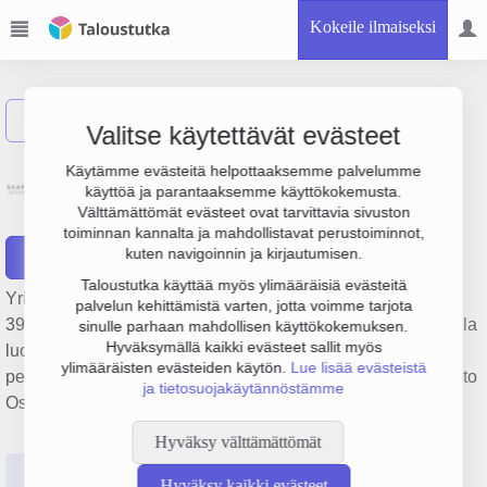
Kokeile ilmaiseksi
Näytä haku
Valitse käytettävät evästeet
Siirtomaatavaraliike Oy
Käytämme evästeitä helpottaaksemme palvelumme
käyttöä ja parantaaksemme käyttökokemusta.
Skafferi Ab
Välttämättömät evästeet ovat tarvittavia sivuston
toiminnan kannalta ja mahdollistavat perustoiminnot,
kuten navigoinnin ja kirjautumisen.
Raportit
Taloustutka käyttää myös ylimääräisiä evästeitä
Yrityksen Siirtomaatavaraliike Oy Skafferi Ab liikevaihto on
palvelun kehittämistä varten, jotta voimme tarjota
392 000 € ja tulos 50 000 €. Sen päätoimiala on Muu muualla
sinulle parhaan mahdollisen käyttökokemuksen.
Hyväksymällä kaikki evästeet sallit myös
luokittelematon elintarvikkeiden vähittäiskauppa,
ylimääräisten evästeiden käytön.
Lue lisää evästeistä
perustamisvuosi 2008 ja sijainti Porvoo. Yrityksen yhtiömuoto
ja tietosuojakäytännöstämme
Osakeyhtiö (OY).
Hyväksy välttämättömät
Perustiedot
Tilinpäätösluvut
Päättäjätiedot
Hyväksy kaikki evästeet