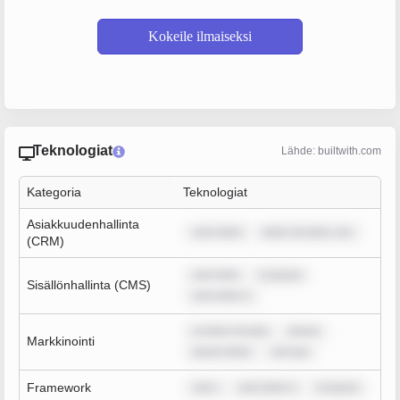
Kokeile ilmaiseksi
Teknologiat
Lähde: builtwith.com
Kategoria
Teknologiat
Asiakkuudenhallinta
sum dolor
dolor sit amet, con
(CRM)
sum dolo
m ipsum
Sisällönhallinta (CMS)
sum dolor s
m dolor sit ame
ipsum
Markkinointi
ipsum dolor
rem ips
Framework
rem i
sum dolor s
m ipsum