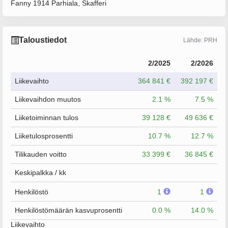
Fanny 1914 Parhiala, Skafferi
Taloustiedot
Lähde: PRH
2/2025
2/2026
Liikevaihto
364 841 €
392 197 €
Liikevaihdon muutos
2.1 %
7.5 %
Liiketoiminnan tulos
39 128 €
49 636 €
Liiketulosprosentti
10.7 %
12.7 %
Tilikauden voitto
33 399 €
36 845 €
Keskipalkka / kk
Henkilöstö
1
1
Henkilöstömäärän kasvuprosentti
0.0 %
14.0 %
Liikevaihto