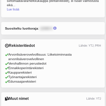
siirtomaatavara/herkkukauppa (elintarvikkeet), ei ruoan valmistusta
eikä...
Lue lisää
Suositeltu luottoraja
:
12345 €
Rekisteritiedot
Lähde: YTJ, PRH
Arvonlisäverovelvollisuus: Liiketoiminnasta
arvonlisäverovelvollinen
Verohallinnon perustiedot
Ennakkoperintärekisteri
Kaupparekisteri
Työnantajarekisteri
Edunsaajarekisteri
Muut nimet
Lähde: YTJ