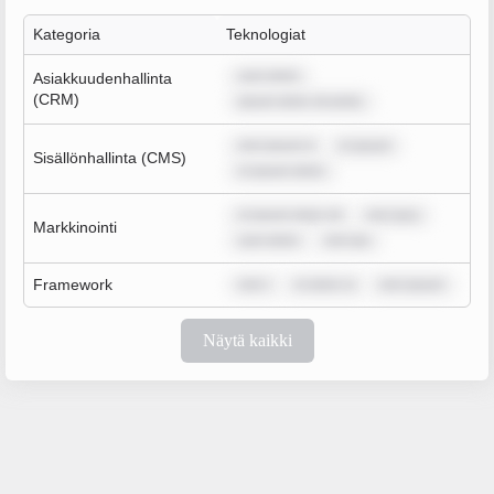
Kategoria
Teknologiat
sum dolor
Asiakkuudenhallinta
(CRM)
ipsum dolor sit amet,
rem ipsum d
m ipsum
Sisällönhallinta (CMS)
m ipsum dolor
m ipsum dolor sit
rem ipsu
Markkinointi
sum dolor
rem ips
Framework
rem i
m dolor si
rem ipsum
Näytä kaikki