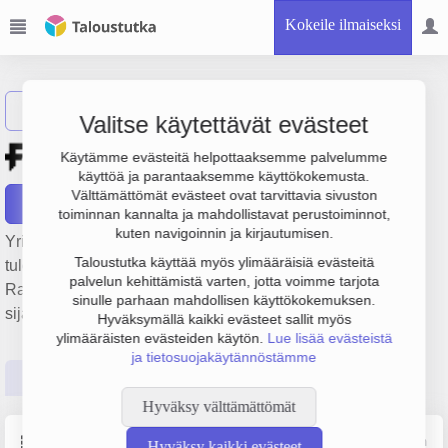
Kokeile ilmaiseksi
Näytä haku
Valitse käytettävät evästeet
Kaivuupalvelu Finer Oy
Käytämme evästeitä helpottaaksemme palvelumme
käyttöä ja parantaaksemme käyttökokemusta.
Välttämättömät evästeet ovat tarvittavia sivuston
Raportit
toiminnan kannalta ja mahdollistavat perustoiminnot,
kuten navigoinnin ja kirjautumisen.
Yrityksen Kaivuupalvelu Finer Oy liikevaihto on 40.4 milj. €,
Taloustutka käyttää myös ylimääräisiä evästeitä
tulos 6 milj. € ja henkilöstömäärä 47. Sen päätoimiala on
palvelun kehittämistä varten, jotta voimme tarjota
Rakennuspaikan valmistelutyöt, perustamisvuosi 2008 ja
sinulle parhaan mahdollisen käyttökokemuksen.
sijainti Vihti. Yrityksen yhtiömuoto Osakeyhtiö (OY).
Hyväksymällä kaikki evästeet sallit myös
ylimääräisten evästeiden käytön.
Lue lisää evästeistä
ja tietosuojakäytännöstämme
Perustiedot
Tilinpäätösluvut
Päättäjätiedot
Hyväksy välttämättömät
Perustiedot
Lähde: YTJ, PRH, Traficom
Hyväksy kaikki evästeet