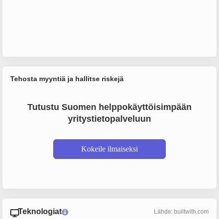
Tehosta myyntiä ja hallitse riskejä
Tutustu Suomen helppokäyttöisimpään
yritystietopalveluun
Kokeile ilmaiseksi
Teknologiat
Lähde: builtwith.com