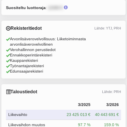
Suositeltu luottoraja
:
12345 €
Rekisteritiedot
Lähde: YTJ, PRH
Arvonlisäverovelvollisuus: Liiketoiminnasta
arvonlisäverovelvollinen
Verohallinnon perustiedot
Ennakkoperintärekisteri
Kaupparekisteri
Työnantajarekisteri
Edunsaajarekisteri
Taloustiedot
Lähde: PRH
3/2025
3/2026
Liikevaihto
23 425 013 €
40 443 691 €
Liikevaihdon muutos
97.7 %
159.0 %