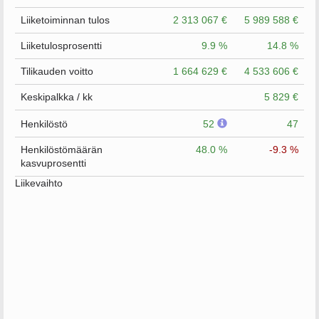
Liiketoiminnan tulos
2 313 067 €
5 989 588 €
Liiketulosprosentti
9.9 %
14.8 %
Tilikauden voitto
1 664 629 €
4 533 606 €
Keskipalkka / kk
5 829 €
Henkilöstö
52
47
Henkilöstömäärän
48.0 %
-9.3 %
kasvuprosentti
Liikevaihto