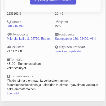
Y-tunnus
Henkilöstömäärä
2235162-9
20–49
Puhelin
Sijainti
0405807199
Vihti
Käyntiosoite
Postiosoite
Mikkelänkallio 3, 02770, Espoo
Suonpääntie 180, 03400, Vihti
Perustettu
Yrityksen kotisivut
21.11.2008
www.kaivuupalvelu.fi
Toimiala
43120 - Rakennuspaikan
valmistelutyöt
Toimialakuvaus
Yhtiön toimiala on maa- ja pohjarakentaminen.
Maarakennuskoneiden ja -laitteiden vuokraus, työvoiman vuokraus
sekä ammattimainen...
Lue lisää