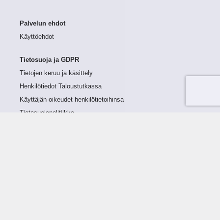
Palvelun ehdot
Käyttöehdot
Tietosuoja ja GDPR
Tietojen keruu ja käsittely
Henkilötiedot Taloustutkassa
Käyttäjän oikeudet henkilötietoihinsa
Tietosuojapolitiikka
Tietoturvapolitiikka
Evästeet
Tutustu palveluun
Ratkaisut
Tietoa palvelusta
Luottorajan määrittely
Tunnusluvut