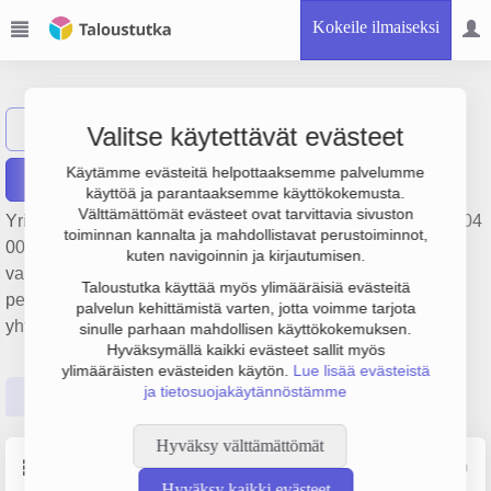
Kokeile ilmaiseksi
YARD Nights Oy
Näytä haku
Valitse käytettävät evästeet
Käytämme evästeitä helpottaaksemme palvelumme
Raportit
käyttöä ja parantaaksemme käyttökokemusta.
Välttämättömät evästeet ovat tarvittavia sivuston
Yrityksen YARD Nights Oy liikevaihto on 554 000 €, tulos 104
toiminnan kannalta ja mahdollistavat perustoiminnot,
000 € ja henkilöstömäärä 5. Sen päätoimiala on Muu
kuten navigoinnin ja kirjautumisen.
varauspalvelutoiminta ja siihen liittyvä toiminta,
Taloustutka käyttää myös ylimääräisiä evästeitä
perustamisvuosi 2008 ja sijainti Helsinki. Yrityksen
palvelun kehittämistä varten, jotta voimme tarjota
yhtiömuoto Osakeyhtiö (OY).
sinulle parhaan mahdollisen käyttökokemuksen.
Hyväksymällä kaikki evästeet sallit myös
ylimääräisten evästeiden käytön.
Lue lisää evästeistä
ja tietosuojakäytännöstämme
Perustiedot
Tilinpäätösluvut
Päättäjätiedot
Hyväksy välttämättömät
Perustiedot
Lähde: YTJ, PRH, Traficom
Hyväksy kaikki evästeet