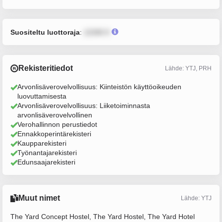
Suositeltu luottoraja
:
12345 €
Rekisteritiedot
Lähde: YTJ, PRH
Arvonlisäverovelvollisuus: Kiinteistön käyttöoikeuden
luovuttamisesta
Arvonlisäverovelvollisuus: Liiketoiminnasta
arvonlisäverovelvollinen
Verohallinnon perustiedot
Ennakkoperintärekisteri
Kaupparekisteri
Työnantajarekisteri
Edunsaajarekisteri
Muut nimet
Lähde: YTJ
The Yard Concept Hostel, The Yard Hostel, The Yard Hotel