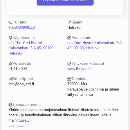
Y-tunnus
Henkilöstömäärä
2235165-3
5–9
Puhelin
Sijainti
+358400909118
Helsinki
Käyntiosoite
Postiosoite
c/o The Yard Hostel
c/o Yard Hostel Kalevankatu 3 A
Kalevankatu 3 A 45, 00100,
45, 00100, Helsinki
Helsinki
Perustettu
Yrityksen kotisivut
21.11.2008
www.theyard.fi
Sähköposti
Toimiala
info@theyard.fi
79900 - Muu
varauspalvelutoiminta ja siihen
liittyvä toiminta
Toimialakuvaus
Yhtiön toimialana on majoitusalaan liittyvä liiketoiminta, sisältäen
hostel- ja hotellitoiminnan siihen liittyvine palveluineen, edellä
mainittuun...
Lue lisää