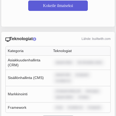
Kokeile ilmaiseksi
Teknologiat
Lähde: builtwith.com
Kategoria
Teknologiat
Asiakkuudenhallinta
ipsum dolo
lor sit amet, cons
(CRM)
ipsum dol
m ipsum
Sisällönhallinta (CMS)
m dolor si
m ipsum dolor sit
rem ipsu
Markkinointi
ipsum dolor
m ipsu
Framework
m ip
m dolor si
m ipsum