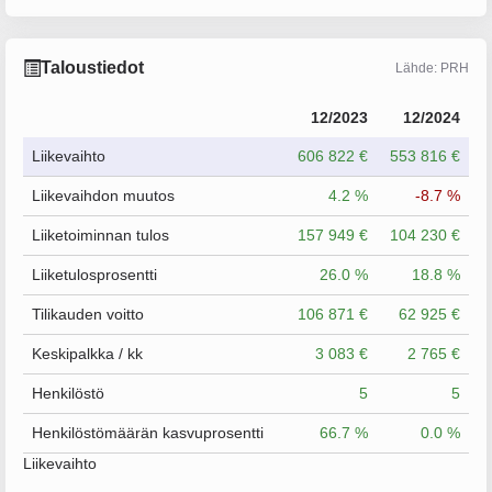
Taloustiedot
Lähde: PRH
12/2023
12/2024
Liikevaihto
606 822 €
553 816 €
Liikevaihdon muutos
4.2 %
-8.7 %
Liiketoiminnan tulos
157 949 €
104 230 €
Liiketulosprosentti
26.0 %
18.8 %
Tilikauden voitto
106 871 €
62 925 €
Keskipalkka / kk
3 083 €
2 765 €
Henkilöstö
5
5
Henkilöstömäärän kasvuprosentti
66.7 %
0.0 %
Liikevaihto