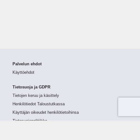
Palvelun ehdot
Käyttöehdot
Tietosuoja ja GDPR
Tietojen keruu ja käsittely
Henkilötiedot Taloustutkassa
Käyttäjän oikeudet henkilötietoihinsa
Tietosuojapolitiikka
Tietoturvapolitiikka
Evästeet