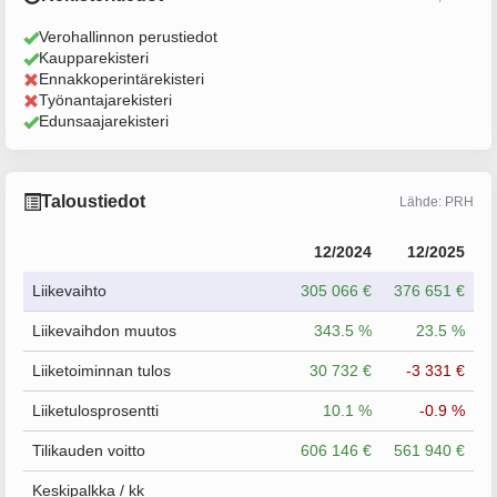
Verohallinnon perustiedot
Kaupparekisteri
Ennakkoperintärekisteri
Työnantajarekisteri
Edunsaajarekisteri
Taloustiedot
Lähde: PRH
12/2024
12/2025
Liikevaihto
305 066 €
376 651 €
Liikevaihdon muutos
343.5 %
23.5 %
Liiketoiminnan tulos
30 732 €
-3 331 €
Liiketulosprosentti
10.1 %
-0.9 %
Tilikauden voitto
606 146 €
561 940 €
Keskipalkka / kk