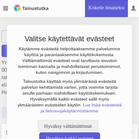
Kokeile ilmaiseksi
Blue Marlin Oy
Näytä haku
BM
Valitse käytettävät evästeet
Käytämme evästeitä helpottaaksemme palvelumme
Raportit
käyttöä ja parantaaksemme käyttökokemusta.
Välttämättömät evästeet ovat tarvittavia sivuston
Yrityksen Blue Marlin Oy liikevaihto on 377 000 € ja tulos -3
toiminnan kannalta ja mahdollistavat perustoiminnot,
000 €. Sen päätoimiala on Muualla luokittelematon muu
kuten navigoinnin ja kirjautumisen.
rahoituspalvelutoiminta pois lukien vakuutus- ja
Taloustutka käyttää myös ylimääräisiä evästeitä
eläkevakuutustoiminta, perustamisvuosi 2008 ja sijainti
palvelun kehittämistä varten, jotta voimme tarjota
Helsinki. Yrityksen yhtiömuoto Osakeyhtiö (OY).
sinulle parhaan mahdollisen käyttökokemuksen.
Hyväksymällä kaikki evästeet sallit myös
ylimääräisten evästeiden käytön.
Lue lisää evästeistä
ja tietosuojakäytännöstämme
Perustiedot
Tilinpäätösluvut
Päättäjätiedot
Hyväksy välttämättömät
Perustiedot
Lähde: YTJ, PRH, Traficom
Hyväksy kaikki evästeet