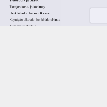
Tietosuoja ja GDPR
Tietojen keruu ja käsittely
Henkilötiedot Taloustutkassa
Käyttäjän oikeudet henkilötietoihinsa
Tietosuojapolitiikka
Tietoturvapolitiikka
Evästeet
Tutustu palveluun
Ratkaisut
Tietoa palvelusta
Luottorajan määrittely
Tunnusluvut
Maksuviiveet
Hinnasto
Päivitykset
Ohjeistus