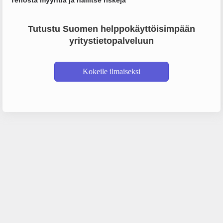
Tehosta myyntiä ja hallitse riskejä
Tutustu Suomen helppokäyttöisimpään
yritystietopalveluun
Kokeile ilmaiseksi