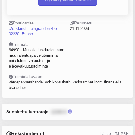
Y-tunnus
Sijainti
2235222-6
Helsinki
Postiosoite
Perustettu
c/o Klärich Telngränden 4 G,
21.11.2008
02230, Espoo
Toimiala
64990 - Muualla luokittelematon
muu rahoituspalvelutoiminta
pois lukien vakuutus- ja
eläkevakuutustoiminta
Toimialakuvaus
värdepappershandel och konsultativ verksamhet inom finansiella
branscher,
Suositeltu luottoraja
:
12345 €
Rekisteritiedot
Lähde: YTJ, PRH