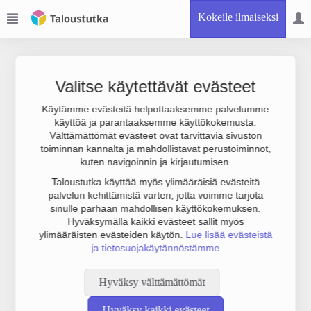
Kokeile ilmaiseksi
Valitse käytettävät evästeet
Käytämme evästeitä helpottaaksemme palvelumme
käyttöä ja parantaaksemme käyttökokemusta.
Joudumme käyttämään botinestovarmennusta sivustollamme.
Välttämättömät evästeet ovat tarvittavia sivuston
Suoritathan alla olevan varmistuksen.
toiminnan kannalta ja mahdollistavat perustoiminnot,
kuten navigoinnin ja kirjautumisen.
Taloustutka käyttää myös ylimääräisiä evästeitä
palvelun kehittämistä varten, jotta voimme tarjota
sinulle parhaan mahdollisen käyttökokemuksen.
Hyväksymällä kaikki evästeet sallit myös
ylimääräisten evästeiden käytön.
Lue lisää evästeistä
ja tietosuojakäytännöstämme
Hyväksy välttämättömät
Hyväksy kaikki evästeet