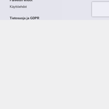
Palvelun ehdot
Käyttöehdot
Tietosuoja ja GDPR
Tietojen keruu ja käsittely
Henkilötiedot Taloustutkassa
Käyttäjän oikeudet henkilötietoihinsa
Tietosuojapolitiikka
Tietoturvapolitiikka
Evästeet
Tutustu palveluun
Ratkaisut
Tietoa palvelusta
Luottorajan määrittely
Tunnusluvut
Maksuviiveet
Hinnasto