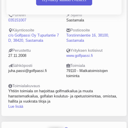
2236738-0
5–9
Puhelin
Sijainti
035151007
Sastamala
Käyntiosoite
Postiosoite
c/o Golfpassi Oy Tupurlantie 7
Torstinmäentie 16, 38100,
D, 38420, Sastamala
Sastamala
Perustettu
Yrityksen kotisivut
27.11.2008
www.golfpassi.fi
Sähköposti
Toimiala
juha.passi@golfpassi.fi
79110 - Matkatoimistojen
toiminta
Toimialakuvaus
Yhtiön toimiala on harjoittaa golfmatkailua ja muuta
harrastematkailua, golfalan koulutus- ja opetustoimintaa, omistaa,
hallita ja vuokrata tiloja ja
Lue lisää