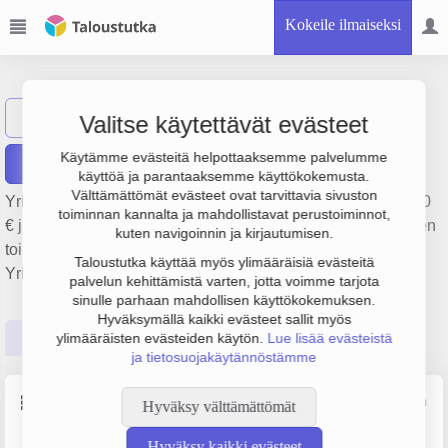
Kokeile ilmaiseksi
Golfpassi Oy
Näytä haku
Valitse käytettävät evästeet
Käytämme evästeitä helpottaaksemme palvelumme
Raportit
käyttöä ja parantaaksemme käyttökokemusta.
Välttämättömät evästeet ovat tarvittavia sivuston
Yrityksen Golfpassi Oy liikevaihto on 6.7 milj. €, tulos 28 000
toiminnan kannalta ja mahdollistavat perustoiminnot,
€ ja henkilöstömäärä 5. Sen päätoimiala on Matkatoimistojen
kuten navigoinnin ja kirjautumisen.
toiminta, perustamisvuosi 2008 ja sijainti Sastamala.
Taloustutka käyttää myös ylimääräisiä evästeitä
Yrityksen yhtiömuoto Osakeyhtiö (OY).
palvelun kehittämistä varten, jotta voimme tarjota
sinulle parhaan mahdollisen käyttökokemuksen.
Hyväksymällä kaikki evästeet sallit myös
Perustiedot
Tilinpäätösluvut
Päättäjätiedot
ylimääräisten evästeiden käytön.
Lue lisää evästeistä
ja tietosuojakäytännöstämme
Perustiedot
Lähde: YTJ, PRH, Traficom
Hyväksy välttämättömät
Hyväksy kaikki evästeet
Y-tunnus
Henkilöstömäärä