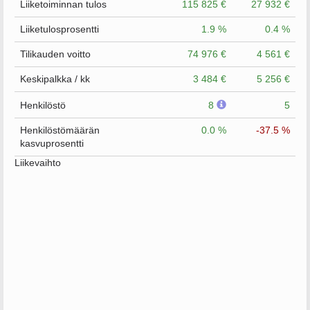
Liiketoiminnan tulos
115 825 €
27 932 €
Liiketulosprosentti
1.9 %
0.4 %
Tilikauden voitto
74 976 €
4 561 €
Keskipalkka / kk
3 484 €
5 256 €
Henkilöstö
8
5
Henkilöstömäärän
0.0 %
-37.5 %
kasvuprosentti
Liikevaihto