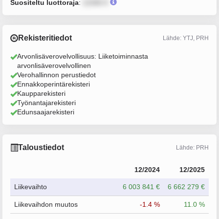
Suositeltu luottoraja
:
12345 €
Rekisteritiedot
Lähde: YTJ, PRH
Arvonlisäverovelvollisuus: Liiketoiminnasta
arvonlisäverovelvollinen
Verohallinnon perustiedot
Ennakkoperintärekisteri
Kaupparekisteri
Työnantajarekisteri
Edunsaajarekisteri
Taloustiedot
Lähde: PRH
12/2024
12/2025
Liikevaihto
6 003 841 €
6 662 279 €
Liikevaihdon muutos
-1.4 %
11.0 %