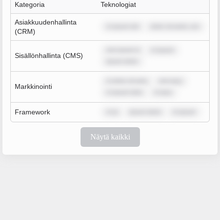
Kategoria
Teknologiat
Asiakkuudenhallinta
m ipsum dol
dolor sit amet, con
(CRM)
rem ipsum d
m ipsum
Sisällönhallinta (CMS)
ipsum dolor
m dolor sit ame
rem ipsu
Markkinointi
m ipsum dolo
m ipsu
Framework
m ip
ipsum dolor
m ipsum
Näytä kaikki