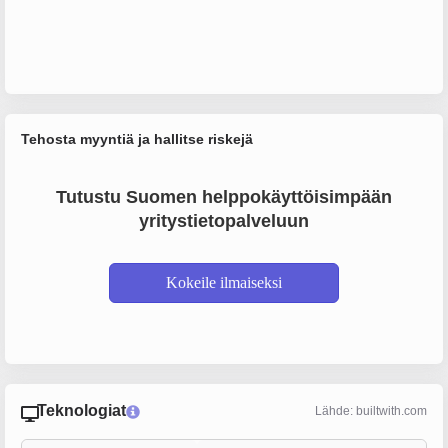
Tehosta myyntiä ja hallitse riskejä
Tutustu Suomen helppokäyttöisimpään
yritystietopalveluun
Kokeile ilmaiseksi
Teknologiat
Lähde: builtwith.com