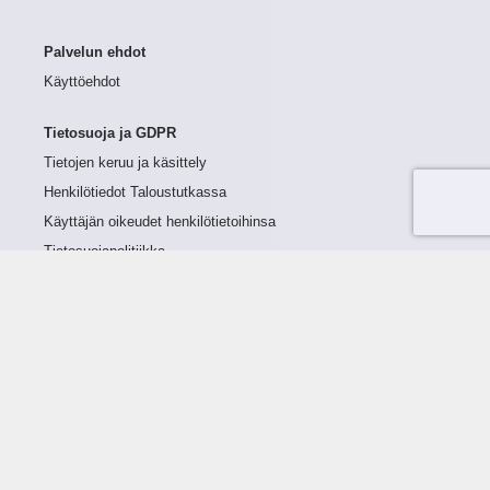
Palvelun ehdot
Käyttöehdot
Tietosuoja ja GDPR
Tietojen keruu ja käsittely
Henkilötiedot Taloustutkassa
Käyttäjän oikeudet henkilötietoihinsa
Tietosuojapolitiikka
Tietoturvapolitiikka
Evästeet
Tutustu palveluun
Ratkaisut
Tietoa palvelusta
Luottorajan määrittely
Tunnusluvut