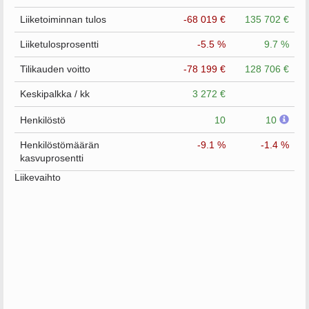
Liiketoiminnan tulos
-68 019 €
135 702 €
Liiketulosprosentti
-5.5 %
9.7 %
Tilikauden voitto
-78 199 €
128 706 €
Keskipalkka / kk
3 272 €
Henkilöstö
10
10
Henkilöstömäärän
-9.1 %
-1.4 %
kasvuprosentti
Liikevaihto