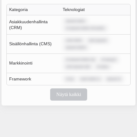
Kategoria
Teknologiat
ipsum dolo
Asiakkuudenhallinta
(CRM)
m ipsum dolor sit amet,
sum dolo
rem ipsum
Sisällönhallinta (CMS)
ipsum dolor
m ipsum dolor sit
m ipsum
Markkinointi
rem ipsum dol
m ipsu
Framework
m ip
sum dolor s
ipsum d
Näytä kaikki