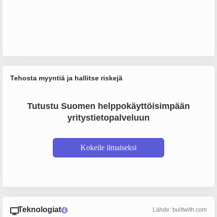
Tehosta myyntiä ja hallitse riskejä
Tutustu Suomen helppokäyttöisimpään
yritystietopalveluun
Kokeile ilmaiseksi
Teknologiat
Lähde: builtwith.com