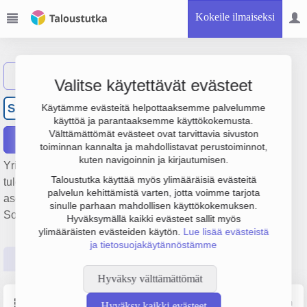
Kokeile ilmaiseksi
Näytä haku
Valitse käytettävät evästeet
Someron Peltipinta Oy
SP
Käytämme evästeitä helpottaaksemme palvelumme
käyttöä ja parantaaksemme käyttökokemusta.
Välttämättömät evästeet ovat tarvittavia sivuston
Raportit
toiminnan kannalta ja mahdollistavat perustoiminnot,
kuten navigoinnin ja kirjautumisen.
Yrityksen Someron Peltipinta Oy liikevaihto on 1.4 milj. € ja
Taloustutka käyttää myös ylimääräisiä evästeitä
tulos 136 000 €. Sen päätoimiala on Kattorakenteiden
palvelun kehittämistä varten, jotta voimme tarjota
asennus ja kattaminen, perustamisvuosi 2008 ja sijainti
sinulle parhaan mahdollisen käyttökokemuksen.
Somero. Yrityksen yhtiömuoto Osakeyhtiö (OY).
Hyväksymällä kaikki evästeet sallit myös
ylimääräisten evästeiden käytön.
Lue lisää evästeistä
ja tietosuojakäytännöstämme
Perustiedot
Tilinpäätösluvut
Päättäjätiedot
Hyväksy välttämättömät
Perustiedot
Lähde: YTJ, PRH, Traficom
Hyväksy kaikki evästeet