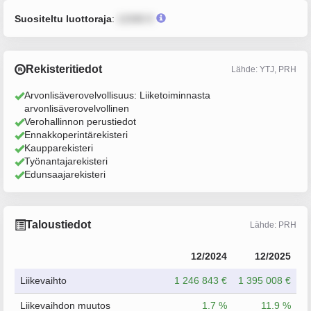
Suositeltu luottoraja
:
12345 €
Rekisteritiedot
Lähde: YTJ, PRH
Arvonlisäverovelvollisuus: Liiketoiminnasta
arvonlisäverovelvollinen
Verohallinnon perustiedot
Ennakkoperintärekisteri
Kaupparekisteri
Työnantajarekisteri
Edunsaajarekisteri
Taloustiedot
Lähde: PRH
12/2024
12/2025
Liikevaihto
1 246 843 €
1 395 008 €
Liikevaihdon muutos
1.7 %
11.9 %