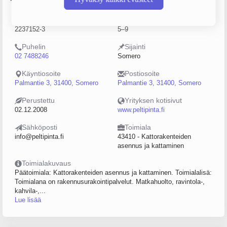
Y-tunnus
Henkilöstömäärä
2237152-3
5–9
Puhelin
Sijainti
02 7488246
Somero
Käyntiosoite
Postiosoite
Palmantie 3, 31400, Somero
Palmantie 3, 31400, Somero
Perustettu
Yrityksen kotisivut
02.12.2008
www.peltipinta.fi
Sähköposti
Toimiala
info@peltipinta.fi
43410 - Kattorakenteiden
asennus ja kattaminen
Toimialakuvaus
Päätoimiala: Kattorakenteiden asennus ja kattaminen. Toimialalisä:
Toimialana on rakennusurakointipalvelut. Matkahuolto, ravintola-,
kahvila-,...
Lue lisää