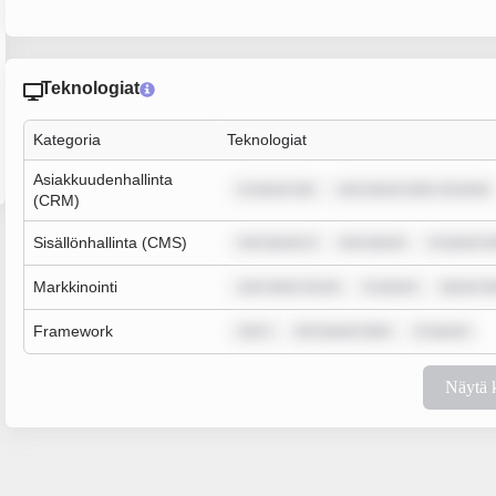
Teknologiat
Kategoria
Teknologiat
Asiakkuudenhallinta
m ipsum dol
rem ipsum dolor sit amet
(CRM)
Sisällönhallinta (CMS)
rem ipsum d
rem ipsum
m ipsum do
Markkinointi
sum dolor sit am
m ipsum
ipsum do
Framework
rem i
rem ipsum dolo
m ipsum
Näytä 