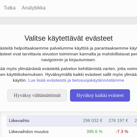
Tutka
Analytiikka
Valitse käytettävät evästeet
steitä helpottaaksemme palvelumme käyttöä ja parantaaksemme käy
Sen päätoimiala on Ohjelmistojen suunnittelu ja valmistus, perust
steet ovat tarvittavia sivuston toiminnan kannalta ja mahdollistavat pe
navigoinnin ja kirjautumisen.
tää myös ylimääräisiä evästeitä palvelun kehittämistä varten, jotta voimm
en käyttökokemuksen. Hyväksymällä kaikki evästeet sallit myös ylimää
käytön.
Lue lisää evästeistä ja tietosuojakäytännöstämme
Hyväksy välttämättömät
Hyväksy kaikki evästeet
Taloustiedot
12/2022
12/2023
Liikevaihto
298 032 €
276 197 €
2
Liikevaihdon muutos
395.6 %
-7.3 %