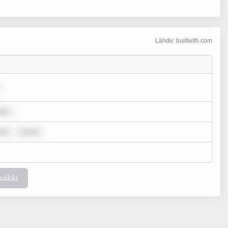
Lähde: builtwith.com
lor
lor
m ipsu
kaikki