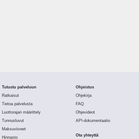
Tutustu palveluun
Ohjeistus
Ratkaisut
Ohjekirja
Tietoa palvelusta
FAQ
Luottorajan määrittely
Ohjevideot
Tunnusluvut
API-dokumentaatio
Maksuviiveet
Ota yhteyttä
Hinnasto