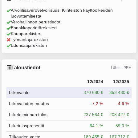
Arvonlisäverovelvollisuus: Kiinteistön käyttöoikeuden
luovuttamisesta
Verohallinnon perustiedot
Ennakkoperintärekisteri
Kaupparekisteri
Työnantajarekisteri
Edunsaajarekisteri
Taloustiedot
Lähde: PRH
12/2024
12/2025
Liikevaihto
370 680 €
353 480 €
Liikevaihdon muutos
-7.2 %
-4.6 %
Liiketoiminnan tulos
237 564 €
208 427 €
Liiketulosprosentti
64.1 %
59.0 %
Tilikauden voitto
189 455 €
167 712 €