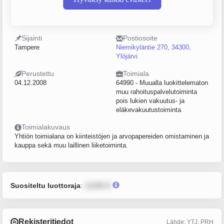
Y-tunnus
Henkilöstömäärä
2237946-1
0–4
Sijainti
Postiosoite
Tampere
Niemikyläntie 270, 34300,
Ylöjärvi
Perustettu
Toimiala
04.12.2008
64990 - Muualla luokittelematon
muu rahoituspalvelutoiminta
pois lukien vakuutus- ja
eläkevakuutustoiminta
Toimialakuvaus
Yhtiön toimialana on kiinteistöjen ja arvopapereiden omistaminen ja
kauppa sekä muu laillinen liiketoiminta.
Suositeltu luottoraja
:
12345 €
Rekisteritiedot
Lähde: YTJ, PRH