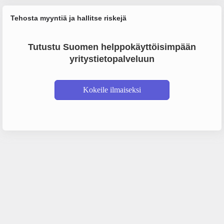
Tehosta myyntiä ja hallitse riskejä
Tutustu Suomen helppokäyttöisimpään
yritystietopalveluun
Kokeile ilmaiseksi