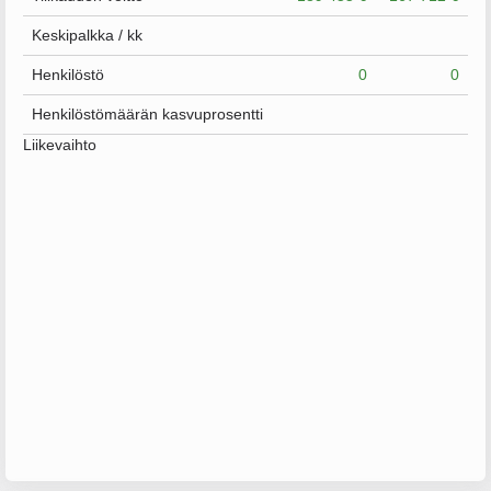
Keskipalkka / kk
Henkilöstö
0
0
Henkilöstömäärän kasvuprosentti
Liikevaihto