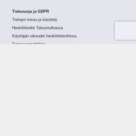
Tietosuoja ja GDPR
Tietojen keruu ja käsittely
Henkilötiedot Taloustutkassa
Käyttäjän oikeudet henkilötietoihinsa
Tietosuojapolitiikka
Tietoturvapolitiikka
Evästeet
Tutustu palveluun
Ratkaisut
Tietoa palvelusta
Luottorajan määrittely
Tunnusluvut
Maksuviiveet
Hinnasto
Päivitykset