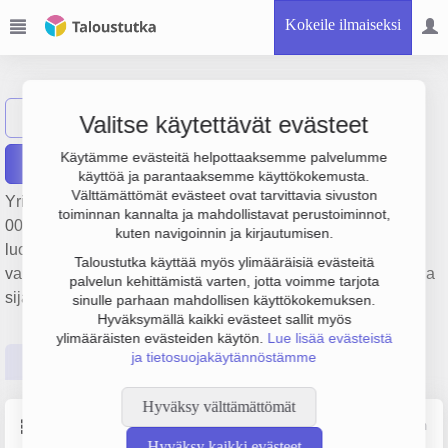
Kokeile ilmaiseksi
PP-Sijoitus Oy
Näytä haku
P
Valitse käytettävät evästeet
Käytämme evästeitä helpottaaksemme palvelumme
Raportit
käyttöä ja parantaaksemme käyttökokemusta.
Välttämättömät evästeet ovat tarvittavia sivuston
Yrityksen PP-Sijoitus Oy liikevaihto on 353 000 €, tulos 208
toiminnan kannalta ja mahdollistavat perustoiminnot,
000 € ja henkilöstömäärä 0. Sen päätoimiala on Muualla
kuten navigoinnin ja kirjautumisen.
luokittelematon muu rahoituspalvelutoiminta pois lukien
Taloustutka käyttää myös ylimääräisiä evästeitä
vakuutus- ja eläkevakuutustoiminta, perustamisvuosi 2008 ja
palvelun kehittämistä varten, jotta voimme tarjota
sijainti Tampere. Yrityksen yhtiömuoto Osakeyhtiö (OY).
sinulle parhaan mahdollisen käyttökokemuksen.
Hyväksymällä kaikki evästeet sallit myös
ylimääräisten evästeiden käytön.
Lue lisää evästeistä
ja tietosuojakäytännöstämme
Perustiedot
Tilinpäätösluvut
Päättäjätiedot
Hyväksy välttämättömät
Perustiedot
Lähde: YTJ, PRH, Traficom
Hyväksy kaikki evästeet