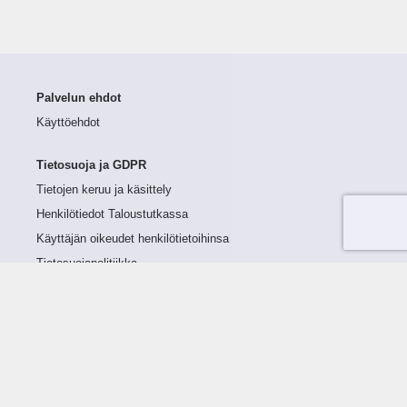
Palvelun ehdot
Käyttöehdot
Tietosuoja ja GDPR
Tietojen keruu ja käsittely
Henkilötiedot Taloustutkassa
Käyttäjän oikeudet henkilötietoihinsa
Tietosuojapolitiikka
Tietoturvapolitiikka
Evästeet
Tutustu palveluun
Ratkaisut
Tietoa palvelusta