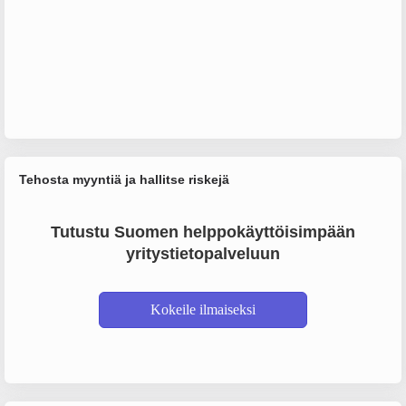
Tehosta myyntiä ja hallitse riskejä
Tutustu Suomen helppokäyttöisimpään
yritystietopalveluun
Kokeile ilmaiseksi