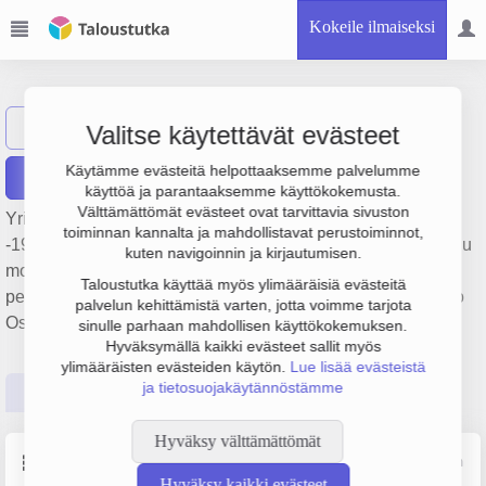
Kokeile ilmaiseksi
BSM-palvelut Oy
Näytä haku
Valitse käytettävät evästeet
Käytämme evästeitä helpottaaksemme palvelumme
Raportit
käyttöä ja parantaaksemme käyttökokemusta.
Välttämättömät evästeet ovat tarvittavia sivuston
Yrityksen BSM-palvelut Oy liikevaihto on 841 000 € ja tulos
toiminnan kannalta ja mahdollistavat perustoiminnot,
-197 000 €. Sen päätoimiala on Muualla luokittelematon muu
kuten navigoinnin ja kirjautumisen.
monenlainen sosiaalihuollon asumis- laitospalvelutoiminta,
Taloustutka käyttää myös ylimääräisiä evästeitä
perustamisvuosi 2008 ja sijainti Turku. Yrityksen yhtiömuoto
palvelun kehittämistä varten, jotta voimme tarjota
Osakeyhtiö (OY).
sinulle parhaan mahdollisen käyttökokemuksen.
Hyväksymällä kaikki evästeet sallit myös
ylimääräisten evästeiden käytön.
Lue lisää evästeistä
ja tietosuojakäytännöstämme
Perustiedot
Tilinpäätösluvut
Päättäjätiedot
Hyväksy välttämättömät
Perustiedot
Lähde: YTJ, PRH, Traficom
Hyväksy kaikki evästeet