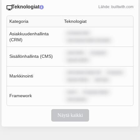
Teknologiat
Lähde: builtwith.com
Kategoria
Teknologiat
m ipsum dol
Asiakkuudenhallinta
(CRM)
rem ipsum dolor sit amet
sum dolo
m ipsum
Sisällönhallinta (CMS)
ipsum dolor
rem ipsum dolor sit
m ipsum
Markkinointi
ipsum dolor
rem ips
rem i
m ipsum dolor
Framework
rem ipsum
Näytä kaikki