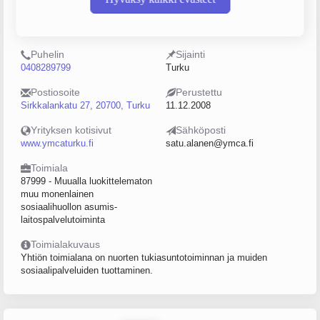
Y-tunnus
Henkilöstömäärä
2239228-7
10–19
Puhelin
Sijainti
0408289799
Turku
Postiosoite
Perustettu
Sirkkalankatu 27, 20700, Turku
11.12.2008
Yrityksen kotisivut
Sähköposti
www.ymcaturku.fi
satu.alanen@ymca.fi
Toimiala
87999 - Muualla luokittelematon
muu monenlainen
sosiaalihuollon asumis-
laitospalvelutoiminta
Toimialakuvaus
Yhtiön toimialana on nuorten tukiasuntotoiminnan ja muiden
sosiaalipalveluiden tuottaminen.