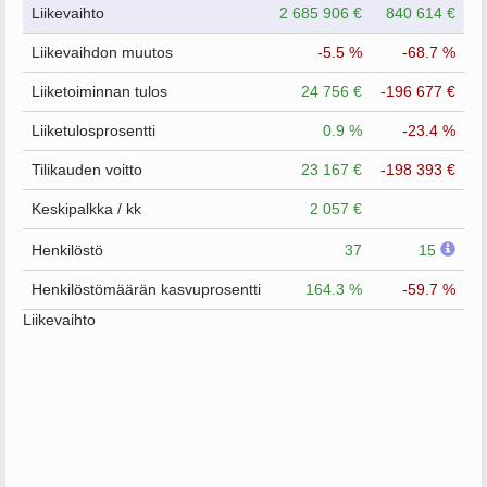
Liikevaihto
2 685 906 €
840 614 €
Liikevaihdon muutos
-5.5 %
-68.7 %
Liiketoiminnan tulos
24 756 €
-196 677 €
Liiketulosprosentti
0.9 %
-23.4 %
Tilikauden voitto
23 167 €
-198 393 €
Keskipalkka / kk
2 057 €
Henkilöstö
37
15
Henkilöstömäärän kasvuprosentti
164.3 %
-59.7 %
Liikevaihto