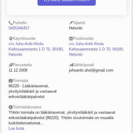
Y-tunnus
Henkilöstömäärä
2239536-5
0–4
Puhelin
Sijainti
0405346457
Helsinki
Käyntiosoite
Postiosoite
c/o Juho-Antti Ahola
c/o Juho-Antti Ahola
Kellosaarenranta 1 D 70, 00180,
Kellosaarenranta 1 D 70, 00180,
Helsinki
Helsinki
Perustettu
Sähköposti
11.12.2008
juhoantti.ahol@gmail.com
Toimiala
86220 - Lääkäriasemat,
yksityislääkärit ja vastaavat
erikoislääkäripalvelut
Toimialakuvaus
Yhtiön toimiala on lääkäriasemat, yksityislääkärit ja vastaavat
erikoislääkäripalvelut (86220). Yhtiön sivutoimiala on muualla
luokittelemattomat...
Lue lisää