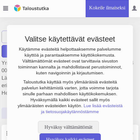
Kokeile ilmaiseksi
Odvertopod Oy
Näytä haku
O
Valitse käytettävät evästeet
Käytämme evästeitä helpottaaksemme palvelumme
Raportit
käyttöä ja parantaaksemme käyttökokemusta.
Välttämättömät evästeet ovat tarvittavia sivuston
Yrityksen Odvertopod Oy liikevaihto on 316 000 €, tulos 164
toiminnan kannalta ja mahdollistavat perustoiminnot,
000 € ja henkilöstömäärä 2. Sen päätoimiala on
kuten navigoinnin ja kirjautumisen.
Lääkäriasemat, yksityislääkärit ja vastaavat
Taloustutka käyttää myös ylimääräisiä evästeitä
erikoislääkäripalvelut, perustamisvuosi 2008 ja sijainti
palvelun kehittämistä varten, jotta voimme tarjota
Helsinki. Yrityksen yhtiömuoto Osakeyhtiö (OY).
sinulle parhaan mahdollisen käyttökokemuksen.
Hyväksymällä kaikki evästeet sallit myös
ylimääräisten evästeiden käytön.
Lue lisää evästeistä
ja tietosuojakäytännöstämme
Perustiedot
Tilinpäätösluvut
Päättäjätiedot
Hyväksy välttämättömät
Perustiedot
Lähde: YTJ, PRH, Traficom
Hyväksy kaikki evästeet