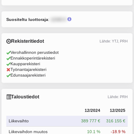
Suositeltu luottoraja
:
12345 €
Rekisteritiedot
Lähde: YTJ, PRH
Verohallinnon perustiedot
Ennakkoperintärekisteri
Kaupparekisteri
Työnantajarekisteri
Edunsaajarekisteri
Taloustiedot
Lähde: PRH
12/2024
12/2025
Liikevaihto
389 777 €
316 155 €
Liikevaihdon muutos
10.1 %
-18.9 %