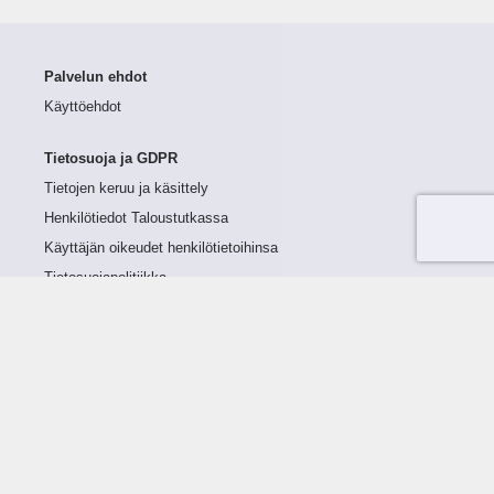
Palvelun ehdot
Käyttöehdot
Tietosuoja ja GDPR
Tietojen keruu ja käsittely
Henkilötiedot Taloustutkassa
Käyttäjän oikeudet henkilötietoihinsa
Tietosuojapolitiikka
Tietoturvapolitiikka
Evästeet
Tutustu palveluun
Ratkaisut
Tietoa palvelusta
Luottorajan määrittely