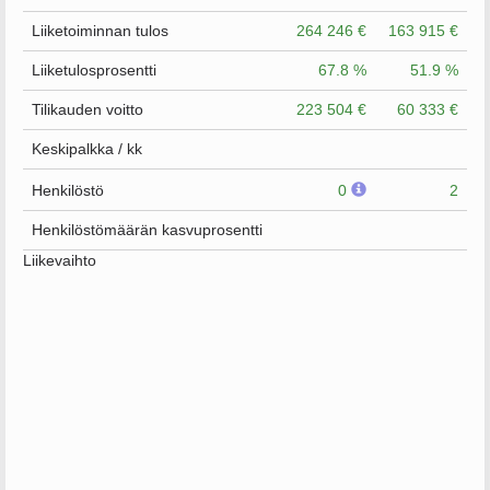
Liiketoiminnan tulos
264 246 €
163 915 €
Liiketulosprosentti
67.8 %
51.9 %
Tilikauden voitto
223 504 €
60 333 €
Keskipalkka / kk
Henkilöstö
0
2
Henkilöstömäärän kasvuprosentti
Liikevaihto