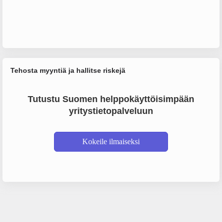
Tehosta myyntiä ja hallitse riskejä
Tutustu Suomen helppokäyttöisimpään
yritystietopalveluun
Kokeile ilmaiseksi