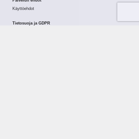
Palvelun ehdot
Käyttöehdot
Tietosuoja ja GDPR
Tietojen keruu ja käsittely
Henkilötiedot Taloustutkassa
Käyttäjän oikeudet henkilötietoihinsa
Tietosuojapolitiikka
Tietoturvapolitiikka
Evästeet
Tutustu palveluun
Ratkaisut
Tietoa palvelusta
Luottorajan määrittely
Tunnusluvut
Maksuviiveet
Hinnasto