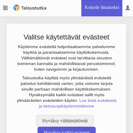
Kokeile ilmaiseksi
Valitse käytettävät evästeet
Käytämme evästeitä helpottaaksemme palvelumme
käyttöä ja parantaaksemme käyttökokemusta.
Joudumme käyttämään botinestovarmennusta sivustollamme.
Välttämättömät evästeet ovat tarvittavia sivuston
Suoritathan alla olevan varmistuksen.
toiminnan kannalta ja mahdollistavat perustoiminnot,
kuten navigoinnin ja kirjautumisen.
Taloustutka käyttää myös ylimääräisiä evästeitä
palvelun kehittämistä varten, jotta voimme tarjota
sinulle parhaan mahdollisen käyttökokemuksen.
Hyväksymällä kaikki evästeet sallit myös
ylimääräisten evästeiden käytön.
Lue lisää evästeistä
ja tietosuojakäytännöstämme
Hyväksy välttämättömät
Hyväksy kaikki evästeet