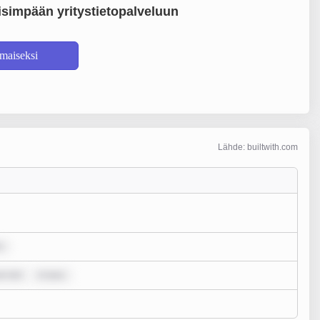
simpään yritystietopalveluun
lmaiseksi
Lähde: builtwith.com
r
um dol
m ipsu