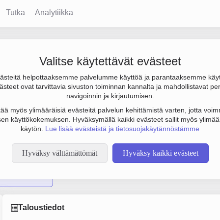
Tutka
Analytiikka
Valitse käytettävät evästeet
steitä helpottaaksemme palvelumme käyttöä ja parantaaksemme käy
-1.4 milj. € ja henkilöstömäärä 0. Sen päätoimiala on Asuntojen 
steet ovat tarvittavia sivuston toiminnan kannalta ja mahdollistavat pe
navigoinnin ja kirjautumisen.
tää myös ylimääräisiä evästeitä palvelun kehittämistä varten, jotta voimm
en käyttökokemuksen. Hyväksymällä kaikki evästeet sallit myös ylimää
käytön.
Lue lisää evästeistä ja tietosuojakäytännöstämme
Hyväksy välttämättömät
Hyväksy kaikki evästeet
mplus Kodit Oy
Taloustiedot