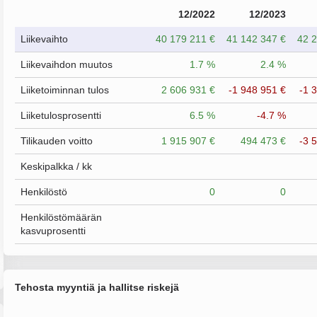
12/2022
12/2023
Liikevaihto
40 179 211 €
41 142 347 €
42 2
Liikevaihdon muutos
1.7 %
2.4 %
Liiketoiminnan tulos
2 606 931 €
-1 948 951 €
-1 
Liiketulosprosentti
6.5 %
-4.7 %
Tilikauden voitto
1 915 907 €
494 473 €
-3 
Keskipalkka / kk
Henkilöstö
0
0
Henkilöstömäärän
kasvuprosentti
Tehosta myyntiä ja hallitse riskejä