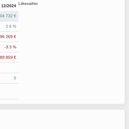
Liikevaihto
12/2024
04 732 €
2.6 %
396 269 €
-3.3 %
589 859 €
0