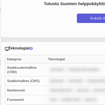
Tutustu Suomen helppokäyttöi
Kokeile i
Teknologiat
Kategoria
Teknologiat
Asiakkuudenhallinta
sum dolor
m ipsum dolor sit amet,
(CRM)
Sisällönhallinta (CMS)
ipsum dol
rem ipsum
m ipsum dolo
Markkinointi
ipsum dolor sit a
rem ipsu
rem ips
Framework
m ip
m ipsum dolor
ipsum d