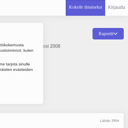
Kokeile ilmaiseksi
Kirjaudu
Raportit
ttökokemusta.
vuokraus, perustamisvuosi 2008
rustoiminnot, kuten
e tarjota sinulle
räisten evästeiden
Lähde: PRH