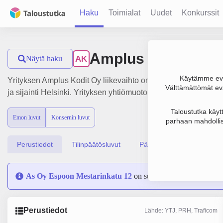
Haku
Toimialat
Uudet
Konkurssit
Amplus Kodit Oy
Näytä haku
AK
Käytämme evä
Yrityksen Amplus Kodit Oy liikevaihto on 42.2 milj. €, tulos 
Välttämättömät evä
ja sijainti Helsinki. Yrityksen yhtiömuoto Osakeyhtiö (OY).
Taloustutka käyt
Emon luvut
Konsernin luvut
parhaan mahdollis
Perustiedot
Tilinpäätösluvut
Päättäjätiedot
As Oy Espoon Mestarinkatu 12
on sulautunut yritykseen A
Perustiedot
Lähde: YTJ, PRH, Traficom