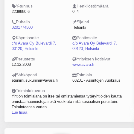
Y-tunnus
Henkilöstömäärä
2239880-6
0–4
Puhelin
Sijainti
0201774500
Helsinki
Käyntiosoite
Postiosoite
c/o Avara Oy Bulevardi 7,
c/o Avara Oy Bulevardi 7,
00120, Helsinki
00120, Helsinki
Perustettu
Yrityksen kotisivut
12.12.2008
www.avara.fi
Sähköposti
Toimiala
etunimi.sukunimi@avara.fi
68201 - Asuntojen vuokraus
Toimialakuvaus
Yhtiön toimialana on itse tai omistamiensa tytäryhtiöiden kautta
omistaa huoneistoja sekä vuokrata niitä sosiaalisin perustein.
Toimintaansa varten...
Lue lisää