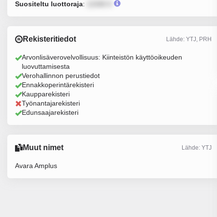
Suositeltu luottoraja
:
12345 €
Rekisteritiedot
Lähde: YTJ, PRH
Arvonlisäverovelvollisuus: Kiinteistön käyttöoikeuden
luovuttamisesta
Verohallinnon perustiedot
Ennakkoperintärekisteri
Kaupparekisteri
Työnantajarekisteri
Edunsaajarekisteri
Muut nimet
Lähde: YTJ
Avara Amplus