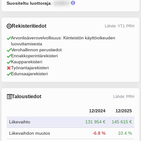
Suositeltu luottoraja
:
12345 €
Rekisteritiedot
Lähde: YTJ, PRH
Arvonlisäverovelvollisuus: Kiinteistön käyttöoikeuden
luovuttamisesta
Verohallinnon perustiedot
Ennakkoperintärekisteri
Kaupparekisteri
Työnantajarekisteri
Edunsaajarekisteri
Taloustiedot
Lähde: PRH
12/2024
12/2025
Liikevaihto
131 954 €
145 615 €
Liikevaihdon muutos
-6.8 %
10.4 %