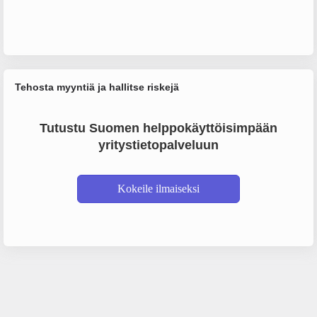
Tehosta myyntiä ja hallitse riskejä
Tutustu Suomen helppokäyttöisimpään
yritystietopalveluun
Kokeile ilmaiseksi