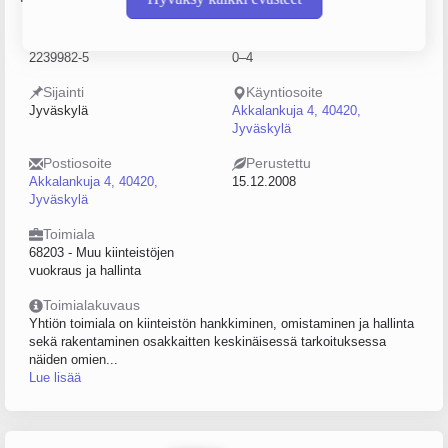
Y-tunnus
Henkilöstömäärä
2239982-5
0–4
Sijainti
Käyntiosoite
Jyväskylä
Akkalankuja 4, 40420,
Jyväskylä
Postiosoite
Perustettu
Akkalankuja 4, 40420,
15.12.2008
Jyväskylä
Toimiala
68203 - Muu kiinteistöjen
vuokraus ja hallinta
Toimialakuvaus
Yhtiön toimiala on kiinteistön hankkiminen, omistaminen ja hallinta
sekä rakentaminen osakkaitten keskinäisessä tarkoituksessa
näiden omien...
Lue lisää