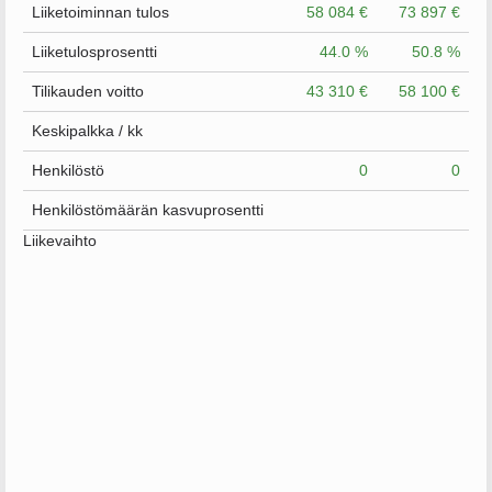
Liiketoiminnan tulos
58 084 €
73 897 €
Liiketulosprosentti
44.0 %
50.8 %
Tilikauden voitto
43 310 €
58 100 €
Keskipalkka / kk
Henkilöstö
0
0
Henkilöstömäärän kasvuprosentti
Liikevaihto