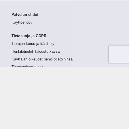
Palvelun ehdot
Käyttöehdot
Tietosuoja ja GDPR
Tietojen keruu ja käsittely
Henkilötiedot Taloustutkassa
Käyttäjän oikeudet henkilötietoihinsa
Tietosuojapolitiikka
Tietoturvapolitiikka
Evästeet
Tutustu palveluun
Ratkaisut
Tietoa palvelusta
Luottorajan määrittely
Tunnusluvut