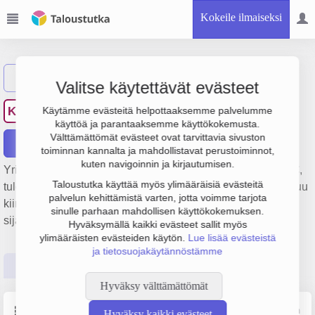
Kokeile ilmaiseksi
Näytä haku
Valitse käytettävät evästeet
Kiinteistö Oy Lasi-Seiska
KL
Käytämme evästeitä helpottaaksemme palvelumme
käyttöä ja parantaaksemme käyttökokemusta.
Välttämättömät evästeet ovat tarvittavia sivuston
Raportit
toiminnan kannalta ja mahdollistavat perustoiminnot,
kuten navigoinnin ja kirjautumisen.
Yrityksen Kiinteistö Oy Lasi-Seiska liikevaihto on 146 000 €,
Taloustutka käyttää myös ylimääräisiä evästeitä
tulos 74 000 € ja henkilöstömäärä 0. Sen päätoimiala on Muu
palvelun kehittämistä varten, jotta voimme tarjota
kiinteistöjen vuokraus ja hallinta, perustamisvuosi 2008 ja
sinulle parhaan mahdollisen käyttökokemuksen.
sijainti Jyväskylä. Yrityksen yhtiömuoto Osakeyhtiö (OY).
Hyväksymällä kaikki evästeet sallit myös
ylimääräisten evästeiden käytön.
Lue lisää evästeistä
ja tietosuojakäytännöstämme
Perustiedot
Tilinpäätösluvut
Päättäjätiedot
Hyväksy välttämättömät
Perustiedot
Lähde: YTJ, PRH, Traficom
Hyväksy kaikki evästeet