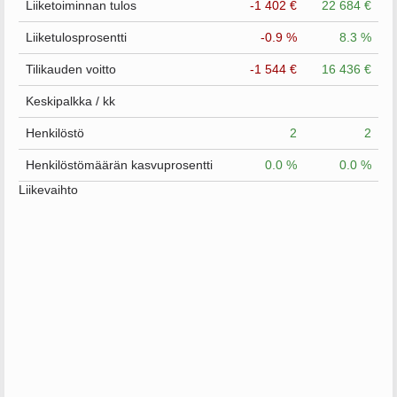
Liiketoiminnan tulos
-1 402 €
22 684 €
Liiketulosprosentti
-0.9 %
8.3 %
Tilikauden voitto
-1 544 €
16 436 €
Keskipalkka / kk
Henkilöstö
2
2
Henkilöstömäärän kasvuprosentti
0.0 %
0.0 %
Liikevaihto