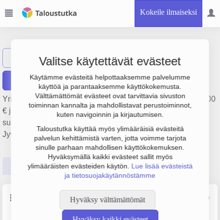
Kokeile ilmaiseksi
DigiProfIT Oy
Näytä haku
Valitse käytettävät evästeet
Käytämme evästeitä helpottaaksemme palvelumme
Raportit
käyttöä ja parantaaksemme käyttökokemusta.
Välttämättömät evästeet ovat tarvittavia sivuston
Yrityksen DigiProfIT Oy liikevaihto on 273 000 €, tulos 23 000
toiminnan kannalta ja mahdollistavat perustoiminnot,
€ ja henkilöstömäärä 2. Sen päätoimiala on Ohjelmistojen
kuten navigoinnin ja kirjautumisen.
suunnittelu ja valmistus, perustamisvuosi 2008 ja sijainti
Taloustutka käyttää myös ylimääräisiä evästeitä
Jyväskylä. Yrityksen yhtiömuoto Osakeyhtiö (OY).
palvelun kehittämistä varten, jotta voimme tarjota
sinulle parhaan mahdollisen käyttökokemuksen.
Hyväksymällä kaikki evästeet sallit myös
Perustiedot
Tilinpäätösluvut
Päättäjätiedot
ylimääräisten evästeiden käytön.
Lue lisää evästeistä
ja tietosuojakäytännöstämme
Perustiedot
Lähde: YTJ, PRH, Traficom
Hyväksy välttämättömät
Hyväksy kaikki evästeet
Y-tunnus
Henkilöstömäärä