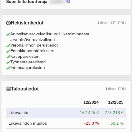
Suositeltu luottoraja
:
12345 €
Rekisteritiedot
Lähde: YTJ, PRH
Arvonlisäverovelvollisuus: Liiketoiminnasta
arvonlisäverovelvollinen
Verohallinnon perustiedot
Ennakkoperintärekisteri
Kaupparekisteri
Työnantajarekisteri
Edunsaajarekisteri
Taloustiedot
Lähde: PRH
12/2024
12/2025
Liikevaihto
162 425 €
273 216 €
Liikevaihdon muutos
-23.8 %
68.2 %