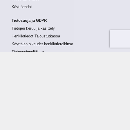
Käyttöehdot
Tietosuoja ja GDPR
Tietojen keruu ja käsittely
Henkilötiedot Taloustutkassa
Käyttäjän oikeudet henkilötietoihinsa
Tietosuojapolitiikka
Tietoturvapolitiikka
Evästeet
Tutustu palveluun
Ratkaisut
Tietoa palvelusta
Luottorajan määrittely
Tunnusluvut
Maksuviiveet
Hinnasto