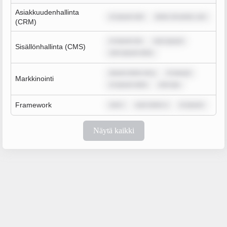
Asiakkuudenhallinta
m ipsum dol
dolor sit amet, con
(CRM)
m ipsum do
rem ipsum
Sisällönhallinta (CMS)
rem ipsum dolo
ipsum dolor sit a
m ipsum
Markkinointi
m ipsum dolo
rem ips
Framework
rem i
sum dolor s
m ipsum
Näytä kaikki