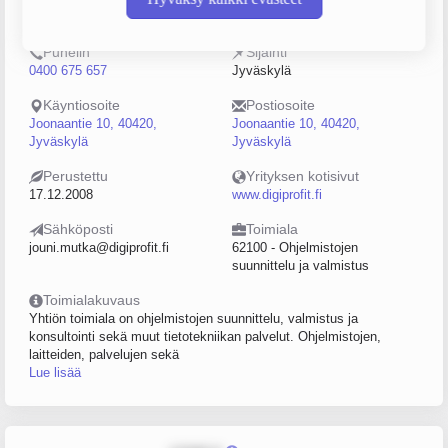
2240278-0
0–4
Puhelin
Sijainti
0400 675 657
Jyväskylä
Käyntiosoite
Postiosoite
Joonaantie 10, 40420,
Joonaantie 10, 40420,
Jyväskylä
Jyväskylä
Perustettu
Yrityksen kotisivut
17.12.2008
www.digiprofit.fi
Sähköposti
Toimiala
jouni.mutka@digiprofit.fi
62100 - Ohjelmistojen
suunnittelu ja valmistus
Toimialakuvaus
Yhtiön toimiala on ohjelmistojen suunnittelu, valmistus ja
konsultointi sekä muut tietotekniikan palvelut. Ohjelmistojen,
laitteiden, palvelujen sekä
Lue lisää