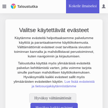
Kokeile ilmaiseksi
Valitse käytettävät evästeet
Käytämme evästeitä helpottaaksemme palvelumme
käyttöä ja parantaaksemme käyttökokemusta.
Joudumme käyttämään botinestovarmennusta sivustollamme.
Välttämättömät evästeet ovat tarvittavia sivuston
Suoritathan alla olevan varmistuksen.
toiminnan kannalta ja mahdollistavat perustoiminnot,
kuten navigoinnin ja kirjautumisen.
Taloustutka käyttää myös ylimääräisiä evästeitä
palvelun kehittämistä varten, jotta voimme tarjota
sinulle parhaan mahdollisen käyttökokemuksen.
Hyväksymällä kaikki evästeet sallit myös
ylimääräisten evästeiden käytön.
Lue lisää evästeistä
ja tietosuojakäytännöstämme
Hyväksy välttämättömät
Hyväksy kaikki evästeet