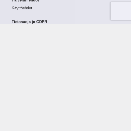
Palvelun ehdot
Käyttöehdot
Tietosuoja ja GDPR
Tietojen keruu ja käsittely
Henkilötiedot Taloustutkassa
Käyttäjän oikeudet henkilötietoihinsa
Tietosuojapolitiikka
Tietoturvapolitiikka
Evästeet
Tutustu palveluun
Ratkaisut
Tietoa palvelusta
Luottorajan määrittely
Tunnusluvut
Maksuviiveet
Hinnasto