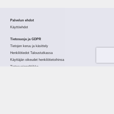
Palvelun ehdot
Käyttöehdot
Tietosuoja ja GDPR
Tietojen keruu ja käsittely
Henkilötiedot Taloustutkassa
Käyttäjän oikeudet henkilötietoihinsa
Tietosuojapolitiikka
Tietoturvapolitiikka
Evästeet
Tutustu palveluun
Ratkaisut
Tietoa palvelusta
Luottorajan määrittely