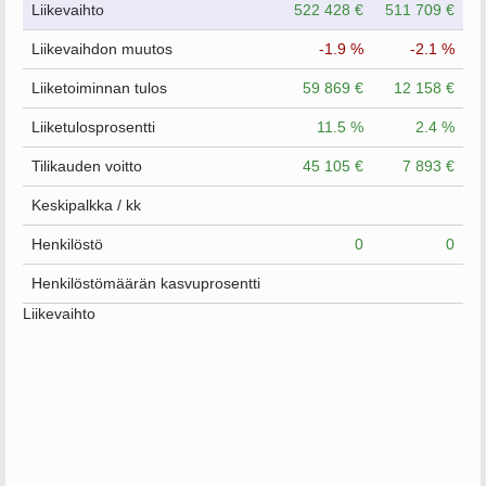
Liikevaihto
522 428 €
511 709 €
Liikevaihdon muutos
-1.9 %
-2.1 %
Liiketoiminnan tulos
59 869 €
12 158 €
Liiketulosprosentti
11.5 %
2.4 %
Tilikauden voitto
45 105 €
7 893 €
Keskipalkka / kk
Henkilöstö
0
0
Henkilöstömäärän kasvuprosentti
Liikevaihto