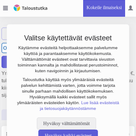
Kokeile ilmaiseksi
Näytä haku
Valitse käytettävät evästeet
Osakeyhtiö Birger Hallman
OB
Käytämme evästeitä helpottaaksemme palvelumme
käyttöä ja parantaaksemme käyttökokemusta.
Välttämättömät evästeet ovat tarvittavia sivuston
Raportit
toiminnan kannalta ja mahdollistavat perustoiminnot,
kuten navigoinnin ja kirjautumisen.
Yrityksen Osakeyhtiö Birger Hallman liikevaihto on 512 000 €,
Taloustutka käyttää myös ylimääräisiä evästeitä
tulos 12 000 € ja henkilöstömäärä 0. Sen päätoimiala on Muu
palvelun kehittämistä varten, jotta voimme tarjota
kiinteistöjen vuokraus ja hallinta, perustamisvuosi 2008 ja
sinulle parhaan mahdollisen käyttökokemuksen.
sijainti Kuopio. Yrityksen yhtiömuoto Osakeyhtiö (OY).
Hyväksymällä kaikki evästeet sallit myös
ylimääräisten evästeiden käytön.
Lue lisää evästeistä
ja tietosuojakäytännöstämme
Perustiedot
Tilinpäätösluvut
Päättäjätiedot
Hyväksy välttämättömät
Perustiedot
Lähde: YTJ, PRH, Traficom
Hyväksy kaikki evästeet