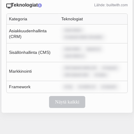
Teknologiat
Lähde: builtwith.com
Kategoria
Teknologiat
sum dolor
Asiakkuudenhallinta
(CRM)
m ipsum dolor sit amet,
sum dolo
ipsum d
Sisällönhallinta (CMS)
sum dolor s
rem ipsum dolor sit
m ipsum
Markkinointi
rem ipsum dol
m ipsu
Framework
m ip
m dolor si
m ipsum
Näytä kaikki