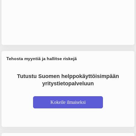
Tehosta myyntiä ja hallitse riskejä
Tutustu Suomen helppokäyttöisimpään
yritystietopalveluun
Kokeile ilmaiseksi