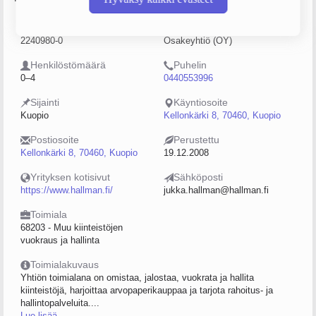
Y-tunnus
Yritysmuoto
2240980-0
Osakeyhtiö (OY)
Henkilöstömäärä
Puhelin
0–4
0440553996
Sijainti
Käyntiosoite
Kuopio
Kellonkärki 8, 70460, Kuopio
Postiosoite
Perustettu
Kellonkärki 8, 70460, Kuopio
19.12.2008
Yrityksen kotisivut
Sähköposti
https://www.hallman.fi/
jukka.hallman@hallman.fi
Toimiala
68203 - Muu kiinteistöjen
vuokraus ja hallinta
Toimialakuvaus
Yhtiön toimialana on omistaa, jalostaa, vuokrata ja hallita
kiinteistöjä, harjoittaa arvopaperikauppaa ja tarjota rahoitus- ja
hallintopalveluita....
Lue lisää