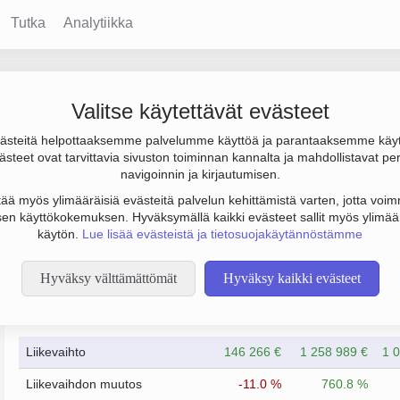
Tutka
Analytiikka
ian Tanhuankatu 10
Valitse käytettävät evästeet
steitä helpottaaksemme palvelumme käyttöä ja parantaaksemme käy
1.1 milj. €, tulos 961 000 € ja henkilöstömäärä 0. Sen päätoimi
steet ovat tarvittavia sivuston toiminnan kannalta ja mahdollistavat pe
 Nokia. Yrityksen yhtiömuoto Keskinäinen kiinteistöosakeyhtiö (K
navigoinnin ja kirjautumisen.
tää myös ylimääräisiä evästeitä palvelun kehittämistä varten, jotta voimm
en käyttökokemuksen. Hyväksymällä kaikki evästeet sallit myös ylimää
käytön.
Lue lisää evästeistä ja tietosuojakäytännöstämme
Hyväksy välttämättömät
Hyväksy kaikki evästeet
Taloustiedot
12/2019
12/2020
Liikevaihto
146 266 €
1 258 989 €
1 
Liikevaihdon muutos
-11.0 %
760.8 %