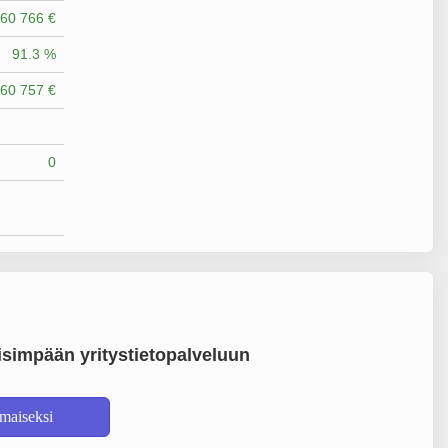
60 766 €
91.3 %
60 757 €
0
simpään yritystietopalveluun
lmaiseksi