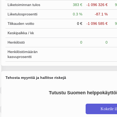
Liiketoiminnan tulos
383 €
-1 096 326 €
9
Liiketulosprosentti
0.3 %
-87.1 %
Tilikauden voitto
0 €
-1 096 585 €
9
Keskipalkka / kk
Henkilöstö
0
0
Henkilöstömäärän
kasvuprosentti
Tehosta myyntiä ja hallitse riskejä
Tutustu Suomen helppokäyttöi
Kokeile i