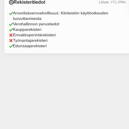
Rekisteritiedot
Lähde: YTJ, PRH
Arvonlisäverovelvollisuus: Kiinteistön käyttöoikeuden
luovuttamisesta
Verohallinnon perustiedot
Kaupparekisteri
Ennakkoperintärekisteri
Työnantajarekisteri
Edunsaajarekisteri