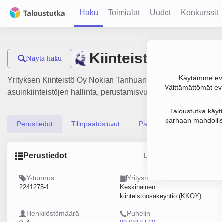
Haku
Toimialat
Uudet
Konkurssit
Kiinteistö Oy Nok
Näytä haku
Käytämme evä
Yrityksen Kiinteistö Oy Nokian Tanhuankatu 10 liikevaihto on 
Välttämättömät evä
asuinkiinteistöjen hallinta, perustamisvuosi 2008 ja sijainti
Taloustutka käyt
parhaan mahdollis
Perustiedot
Tilinpäätösluvut
Päättäjätiedot
Perustiedot
Lähde: YTJ, PRH, Traficom
Y-tunnus
Yritysmuoto
2241275-1
Keskinäinen
kiinteistöosakeyhtiö (KKOY)
Henkilöstömäärä
Puhelin