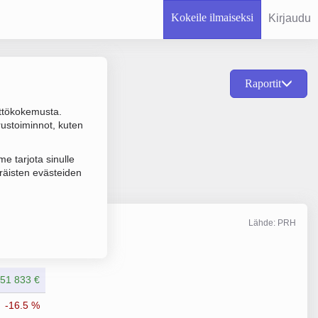
Kokeile ilmaiseksi
Kirjaudu
Raportit
ttökokemusta.
ala on Asuntojen ja
rustoiminnot, kuten
KOY).
e tarjota sinulle
räisten evästeiden
Lähde: PRH
Liikevaihto
12/2021
051 833 €
-16.5 %