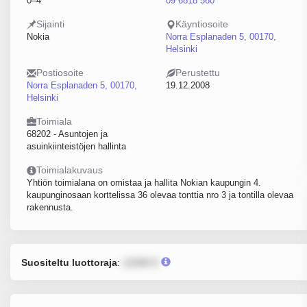
0–4
09 6818 560
Sijainti
Käyntiosoite
Nokia
Norra Esplanaden 5, 00170,
Helsinki
Postiosoite
Perustettu
Norra Esplanaden 5, 00170,
19.12.2008
Helsinki
Toimiala
68202 - Asuntojen ja
asuinkiinteistöjen hallinta
Toimialakuvaus
Yhtiön toimialana on omistaa ja hallita Nokian kaupungin 4.
kaupunginosaan korttelissa 36 olevaa tonttia nro 3 ja tontilla olevaa
rakennusta.
Suositeltu luottoraja
:
12345 €