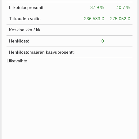
Liiketulosprosentti
37.9 %
40.7 %
Tilikauden voitto
236 533 €
275 052 €
Keskipalkka / kk
Henkilöstö
0
Henkilöstömäärän kasvuprosentti
Liikevaihto