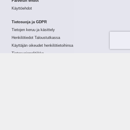
Palvelun ehdot
Käyttöehdot
Tietosuoja ja GDPR
Tietojen keruu ja käsittely
Henkilötiedot Taloustutkassa
Käyttäjän oikeudet henkilötietoihinsa
Tietosuojapolitiikka
Tietoturvapolitiikka
Evästeet
Tutustu palveluun
Ratkaisut
Tietoa palvelusta
Luottorajan määrittely
Tunnusluvut
Maksuviiveet
Hinnasto