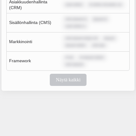
Asiakkuudenhallinta
sum dolor
m dolor sit amet, co
(CRM)
rem ipsum d
ipsum d
Sisällönhallinta (CMS)
sum dolor s
rem ipsum dolor sit
ipsum
Markkinointi
ipsum dolor
rem ips
m ip
m ipsum dolor
Framework
rem ipsum
Näytä kaikki