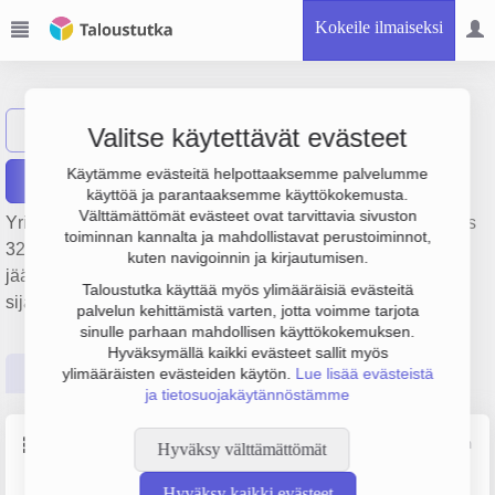
Kokeile ilmaiseksi
Biowin Karelia Oy
Näytä haku
BK
Valitse käytettävät evästeet
Käytämme evästeitä helpottaaksemme palvelumme
Raportit
käyttöä ja parantaaksemme käyttökokemusta.
Välttämättömät evästeet ovat tarvittavia sivuston
Yrityksen Biowin Karelia Oy liikevaihto on 805 000 € ja tulos
toiminnan kannalta ja mahdollistavat perustoiminnot,
327 000 €. Sen päätoimiala on Lämmön, höyryn ja
kuten navigoinnin ja kirjautumisen.
jäähdytyksen tuotanto ja jakelu, perustamisvuosi 2008 ja
Taloustutka käyttää myös ylimääräisiä evästeitä
sijainti Kontiolahti. Yrityksen yhtiömuoto Osakeyhtiö (OY).
palvelun kehittämistä varten, jotta voimme tarjota
sinulle parhaan mahdollisen käyttökokemuksen.
Hyväksymällä kaikki evästeet sallit myös
Perustiedot
Tilinpäätösluvut
Päättäjätiedot
ylimääräisten evästeiden käytön.
Lue lisää evästeistä
ja tietosuojakäytännöstämme
Perustiedot
Lähde: YTJ, PRH, Traficom
Hyväksy välttämättömät
Hyväksy kaikki evästeet
Y-tunnus
Puhelin