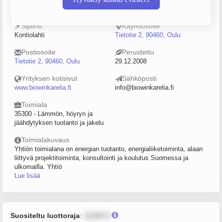
2241710-6
040-3015056
Sijainti
Käyntiosoite
Kontiolahti
Tietotie 2, 90460, Oulu
Postiosoite
Perustettu
Tietotie 2, 90460, Oulu
29.12.2008
Yrityksen kotisivut
Sähköposti
www.biowinkarelia.fi
info@biowinkarelia.fi
Toimiala
35300 - Lämmön, höyryn ja
jäähdytyksen tuotanto ja jakelu
Toimialakuvaus
Yhtiön toimialana on energian tuotanto, energialiiketoiminta, alaan
liittyvä projektitoiminta, konsultointi ja koulutus Suomessa ja
ulkomailla. Yhtiö
Lue lisää
Suositeltu luottoraja
:
12345 €