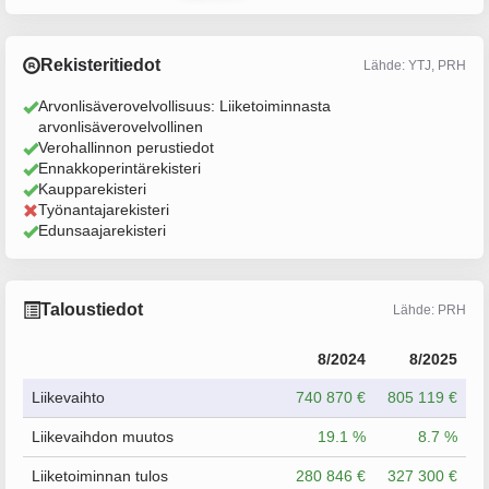
Rekisteritiedot
Lähde: YTJ, PRH
Arvonlisäverovelvollisuus: Liiketoiminnasta
arvonlisäverovelvollinen
Verohallinnon perustiedot
Ennakkoperintärekisteri
Kaupparekisteri
Työnantajarekisteri
Edunsaajarekisteri
Taloustiedot
Lähde: PRH
8/2024
8/2025
Liikevaihto
740 870 €
805 119 €
Liikevaihdon muutos
19.1 %
8.7 %
Liiketoiminnan tulos
280 846 €
327 300 €