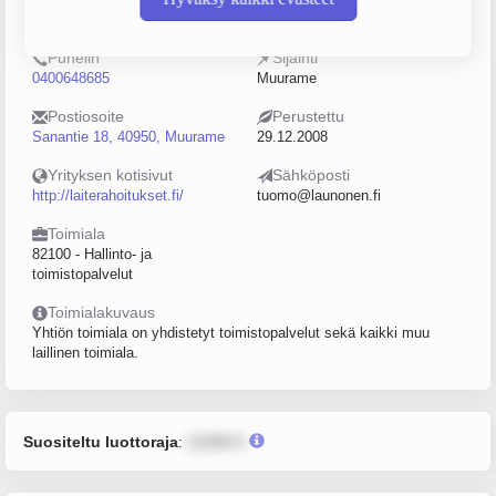
2241812-5
0–4
Puhelin
Sijainti
0400648685
Muurame
Postiosoite
Perustettu
Sanantie 18, 40950, Muurame
29.12.2008
Yrityksen kotisivut
Sähköposti
http://laiterahoitukset.fi/
tuomo@launonen.fi
Toimiala
82100 - Hallinto- ja
toimistopalvelut
Toimialakuvaus
Yhtiön toimiala on yhdistetyt toimistopalvelut sekä kaikki muu
laillinen toimiala.
Suositeltu luottoraja
:
12345 €