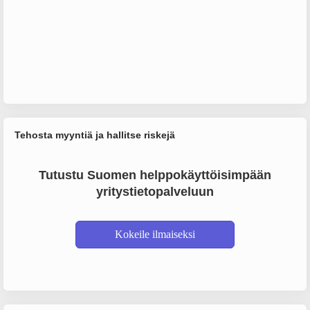
Tehosta myyntiä ja hallitse riskejä
Tutustu Suomen helppokäyttöisimpään
yritystietopalveluun
Kokeile ilmaiseksi