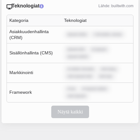
Teknologiat
Lähde: builtwith.com
Kategoria
Teknologiat
Asiakkuudenhallinta
ipsum dolo
r sit amet, conse
(CRM)
ipsum dol
m ipsum
Sisällönhallinta (CMS)
ipsum dolor
m dolor sit ame
rem ipsu
Markkinointi
rem ipsum dol
rem ips
m ip
m ipsum dolor
Framework
rem ipsum
Näytä kaikki