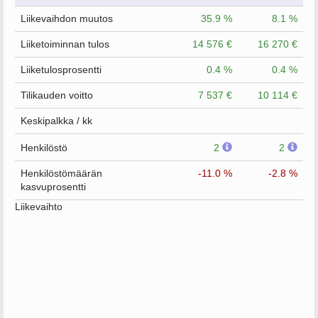
Liikevaihdon muutos
35.9 %
8.1 %
Liiketoiminnan tulos
14 576 €
16 270 €
Liiketulosprosentti
0.4 %
0.4 %
Tilikauden voitto
7 537 €
10 114 €
Keskipalkka / kk
Henkilöstö
2
2
Henkilöstömäärän
-11.0 %
-2.8 %
kasvuprosentti
Liikevaihto