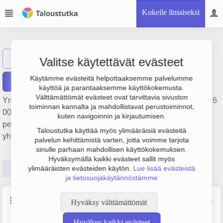
Kokeile ilmaiseksi
PointFactory Oy
Näytä haku
Valitse käytettävät evästeet
Käytämme evästeitä helpottaaksemme palvelumme
Raportit
käyttöä ja parantaaksemme käyttökokemusta.
Välttämättömät evästeet ovat tarvittavia sivuston
Yrityksen PointFactory Oy liikevaihto on 3.9 milj. € ja tulos 16
toiminnan kannalta ja mahdollistavat perustoiminnot,
000 €. Sen päätoimiala on Hallinto- ja toimistopalvelut,
kuten navigoinnin ja kirjautumisen.
perustamisvuosi 2008 ja sijainti Muurame. Yrityksen
Taloustutka käyttää myös ylimääräisiä evästeitä
yhtiömuoto Osakeyhtiö (OY).
palvelun kehittämistä varten, jotta voimme tarjota
sinulle parhaan mahdollisen käyttökokemuksen.
Hyväksymällä kaikki evästeet sallit myös
Perustiedot
Tilinpäätösluvut
Päättäjätiedot
ylimääräisten evästeiden käytön.
Lue lisää evästeistä
ja tietosuojakäytännöstämme
Perustiedot
Lähde: YTJ, PRH, Traficom
Hyväksy välttämättömät
Hyväksy kaikki evästeet
Y-tunnus
Henkilöstömäärä