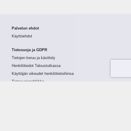
Palvelun ehdot
Käyttöehdot
Tietosuoja ja GDPR
Tietojen keruu ja käsittely
Henkilötiedot Taloustutkassa
Käyttäjän oikeudet henkilötietoihinsa
Tietosuojapolitiikka
Tietoturvapolitiikka
Evästeet
Tutustu palveluun
Ratkaisut
Tietoa palvelusta