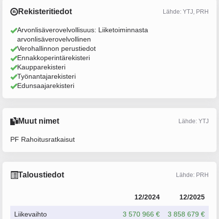
Rekisteritiedot
Lähde: YTJ, PRH
Arvonlisäverovelvollisuus: Liiketoiminnasta
arvonlisäverovelvollinen
Verohallinnon perustiedot
Ennakkoperintärekisteri
Kaupparekisteri
Työnantajarekisteri
Edunsaajarekisteri
Muut nimet
Lähde: YTJ
PF Rahoitusratkaisut
Taloustiedot
Lähde: PRH
12/2024
12/2025
Liikevaihto
3 570 966 €
3 858 679 €