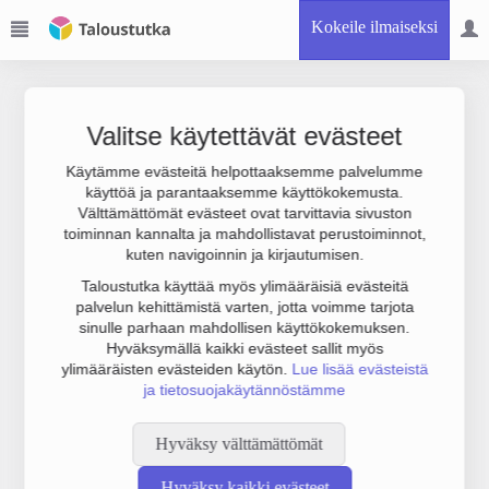
Kokeile ilmaiseksi
Valitse käytettävät evästeet
Käytämme evästeitä helpottaaksemme palvelumme
käyttöä ja parantaaksemme käyttökokemusta.
Joudumme käyttämään botinestovarmennusta sivustollamme.
Välttämättömät evästeet ovat tarvittavia sivuston
Suoritathan alla olevan varmistuksen.
toiminnan kannalta ja mahdollistavat perustoiminnot,
kuten navigoinnin ja kirjautumisen.
Taloustutka käyttää myös ylimääräisiä evästeitä
palvelun kehittämistä varten, jotta voimme tarjota
sinulle parhaan mahdollisen käyttökokemuksen.
Hyväksymällä kaikki evästeet sallit myös
ylimääräisten evästeiden käytön.
Lue lisää evästeistä
ja tietosuojakäytännöstämme
Hyväksy välttämättömät
Hyväksy kaikki evästeet