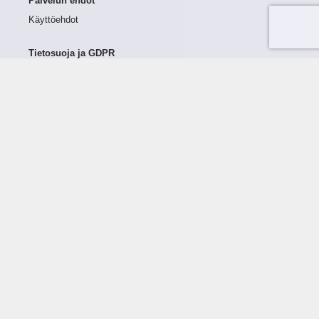
Palvelun ehdot
Käyttöehdot
Tietosuoja ja GDPR
Tietojen keruu ja käsittely
Henkilötiedot Taloustutkassa
Käyttäjän oikeudet henkilötietoihinsa
Tietosuojapolitiikka
Tietoturvapolitiikka
Evästeet
Tutustu palveluun
Ratkaisut
Tietoa palvelusta
Luottorajan määrittely
Tunnusluvut
Maksuviiveet
Hinnasto